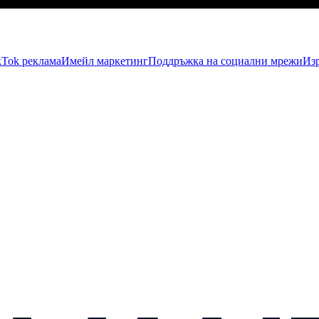
kTok рекламa
Имейл маркетинг
Поддръжка на социални мрежи
Изр