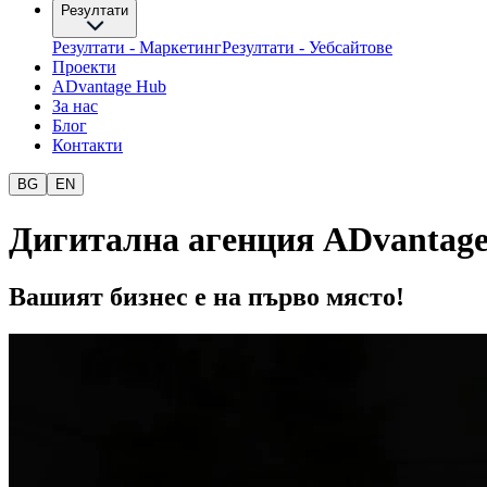
Резултати
Резултати - Маркетинг
Резултати - Уебсайтове
Проекти
ADvantage Hub
За нас
Блог
Контакти
BG
EN
Дигитална агенция ADvantag
Вашият бизнес
е на първо място!