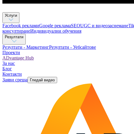
Услуги
Facebook реклами
Google реклама
SEO
UGC и видеозаснемане
Ti
консултиране​
Индивидуални обучения
Резултати
Резултати - Маркетинг
Резултати - Уебсайтове
Проекти
ADvantage Hub
За нас
Блог
Контакти
Заяви среща
Гледай видео