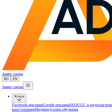
Заяви среща
BG
EN
Заяви среща
Услуги
Facebook реклами
Google реклама
SEO
UGC и видеозаснем
консултиране​
Индивидуални обучения