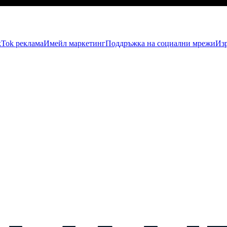
kTok рекламa
Имейл маркетинг
Поддръжка на социални мрежи
Изр