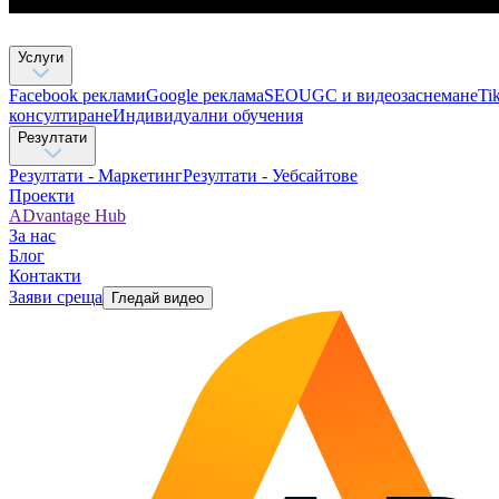
Услуги
Facebook реклами
Google реклама
SEO
UGC и видеозаснемане
Ti
консултиране​
Индивидуални обучения
Резултати
Резултати - Маркетинг
Резултати - Уебсайтове
Проекти
ADvantage Hub
За нас
Блог
Контакти
Заяви среща
Гледай видео