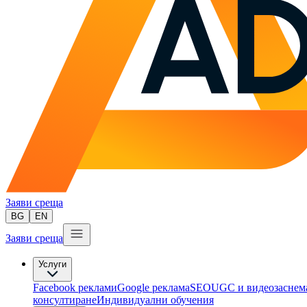
Заяви среща
BG
EN
Заяви среща
Услуги
Facebook реклами
Google реклама
SEO
UGC и видеозаснем
консултиране​
Индивидуални обучения