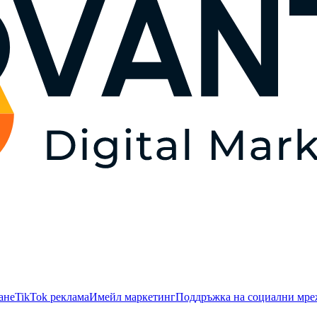
ане
TikTok рекламa
Имейл маркетинг
Поддръжка на социални мр