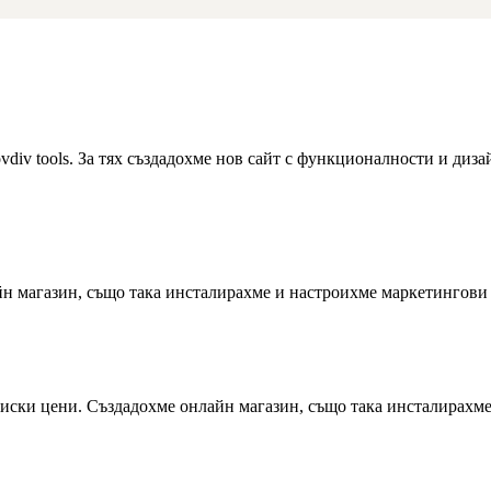
ovdiv tools. За тях създадохме нов сайт с функционалности и ди
йн магазин, също така инсталирахме и настроихме маркетингов
 ниски цени. Създадохме онлайн магазин, също така инсталирах