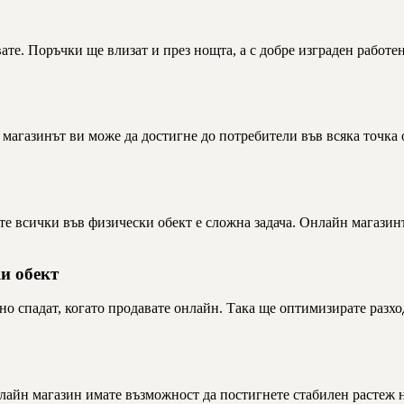
те. Поръчки ще влизат и през нощта, а с добре изграден работен 
магазинът ви може да достигне до потребители във всяка точка от
те всички във физически обект е сложна задача. Онлайн магазинъ
и обект
но спадат, когато продавате онлайн. Така ще оптимизирате разхо
нлайн магазин имате възможност да постигнете стабилен растеж 