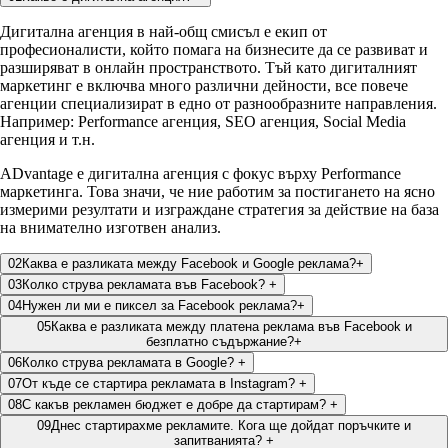
Дигитална агенция в най-общ смисъл е екип от
професионалисти, който помага на бизнесите да се развиват и
разширяват в онлайн пространството. Тъй като дигиталният
маркетинг е включва много различни дейности, все повече
агенции специализират в едно от разнообразните направления.
Например: Performance агенция, SEO агенция, Social Media
агенция и т.н.
ADvantage е дигитална агенция с фокус върху Performance
маркетинга. Това значи, че ние работим за постигането на ясно
измерими резултати и изграждане стратегия за действие на база
на внимателно изготвен анализ.
02
Каква е разликата между Facebook и Google реклама?
+
03
Колко струва рекламата във Facebook?​
+
04
Нужен ли ми е пиксел за Facebook реклама?
+
05
Каква е разликата между платена реклама във Facebook и
безплатно съдържание?
+
06
Колко струва рекламата в Google?​
+
07
От къде се стартира рекламата в Instagram?​
+
08
С какъв рекламен бюджет е добре да стартирам?​
+
09
Днес стартирахме рекламите. Кога ще дойдат поръчките и
запитванията?​
+