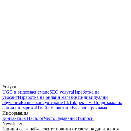
Услуги
UGC и видеозаснемане
SEO услуга
Изработка на
уебсайт
Изработка на онлайн магазин
Индивидуални
обучения
Бизнес консултиране
TikTok реклама
Поддръжка на
социални мрежи
Имейл маркетинг
Facebook реклама
Информация
Контакти
За Нас
Блог
Често Задавани Въпроси
Newsletter
Запиши се за най-свежите новини от света на дигиталния