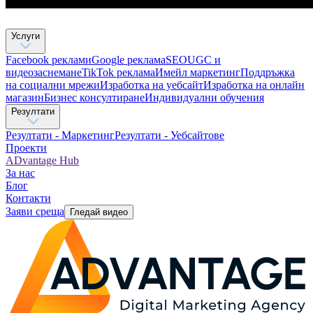
Услуги
Facebook реклами
Google реклама
SEO
UGC и
видеозаснемане
TikTok рекламa
Имейл маркетинг
Поддръжка
на социални мрежи
Изработка на уебсайт
Изработка на онлайн
магазин
Бизнес консултиране​
Индивидуални обучения
Резултати
Резултати - Маркетинг
Резултати - Уебсайтове
Проекти
ADvantage Hub
За нас
Блог
Контакти
Заяви среща
Гледай видео