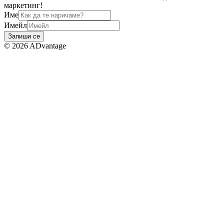
маркетинг!
Име
Имейл
Запиши се
©
2026
ADvantage