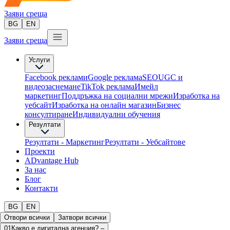
Заяви среща
BG
EN
Заяви среща
Услуги
Facebook реклами
Google реклама
SEO
UGC и
видеозаснемане
TikTok рекламa
Имейл
маркетинг
Поддръжка на социални мрежи
Изработка на
уебсайт
Изработка на онлайн магазин
Бизнес
консултиране​
Индивидуални обучения
Резултати
Резултати - Маркетинг
Резултати - Уебсайтове
Проекти
ADvantage Hub
За нас
Блог
Контакти
BG
EN
Отвори всички
Затвори всички
01
Какво е дигитална агенция?​
–