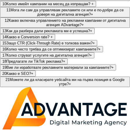
10
Колко имейл кампании на месец да изпращам?​
+
11
Мога ли сам да управлявам рекламите си или е по-добре да се
доверя на дигитална агенция?
+
12
Какво включва управлението на рекламни кампании от дигитална
агенция ADvantage?
+
13
Как да разбера дали рекламата ми е успешна?
+
14
Какво е Conversion rate?​
+
15
Защо CTR (Click-Through Rate) е толкова важен?
+
16
Колко често трябва да се оптимизират кампаниите?
+
17
Колко струват услугите на дигитална агенция?
+
18
Предлагате ли TikTok реклама?
+
19
Вие ли изработвате рекламните материали за кампаниите?
+
20
Какво е SEO?
+
21
Можете ли да класирате уебсайта ми на първа позиция в Google
утре?
+