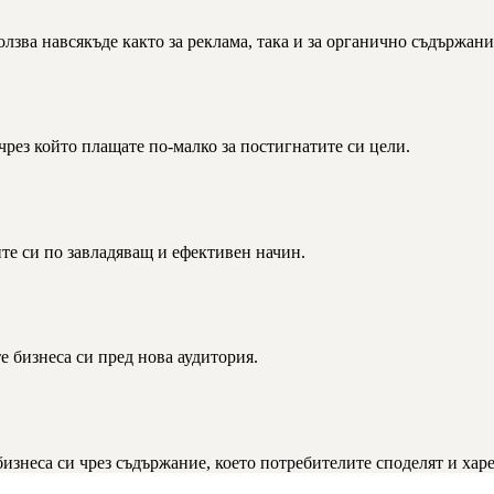
олзва навсякъде както за реклама, така и за органично съдържани
рез който плащате по-малко за постигнатите си цели.
те си по завладяващ и ефективен начин.
 бизнеса си пред нова аудитория.
изнеса си чрез съдържание, което потребителите споделят и харе