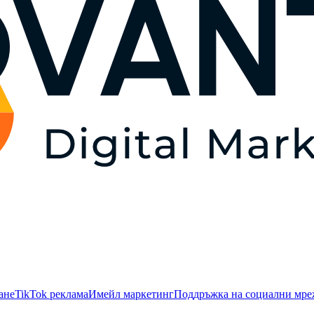
ане
TikTok рекламa
Имейл маркетинг
Поддръжка на социални мр