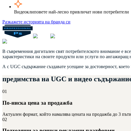
Видеоклиповете най-лесно привличат нови потребители
Разкажете историята на бранда си
В съвременния дигитален свят потребителското внимание е все
характеристики на своите продукти или услуги по ангажиращ 
А с UGC съдържание създавате усещане за достоверност, което
предимства на
UGC и видео съдържани
01
По-ниска цена за продажба
Актуален формат, който намалява цената на продажба до 3 път
02
Подходящи за всички рекламни платформи