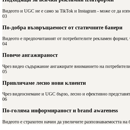
Видеото и UGC не е само за TikTok и Instagram - може се да изп
03
По-добра възвръщаемост от статичните банери
Видеото е предпочитаният от потребителите рекламен формат, ч
04
Повече ангажираност
Чрез видео съдържание ангажирате вниманието на потребители
05
Привличаме лесно нови клиенти
Чрез видеоснемане и UGC бързо, лесно и ефективно представяте
06
По-голяма информираност и brand awareness
Видеото е страхотен начин да увеличите разпознаваемостта на б