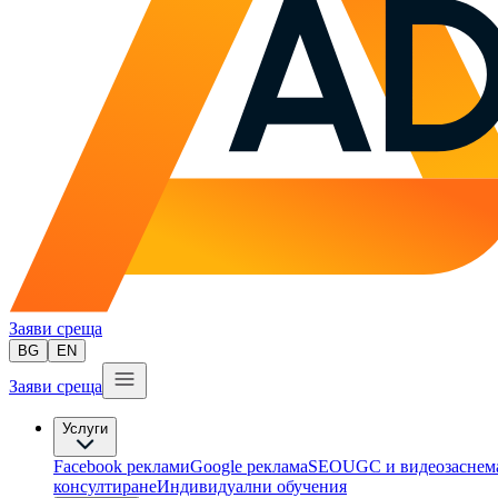
Заяви среща
BG
EN
Заяви среща
Услуги
Facebook реклами
Google реклама
SEO
UGC и видеозаснем
консултиране​
Индивидуални обучения