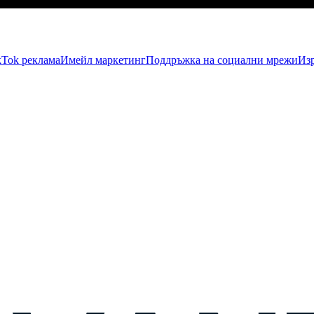
kTok рекламa
Имейл маркетинг
Поддръжка на социални мрежи
Изр