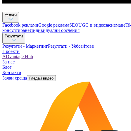
Услуги
Facebook реклами
Google реклама
SEO
UGC и видеозаснемане
Ti
консултиране​
Индивидуални обучения
Резултати
Резултати - Маркетинг
Резултати - Уебсайтове
Проекти
ADvantage Hub
За нас
Блог
Контакти
Заяви среща
Гледай видео