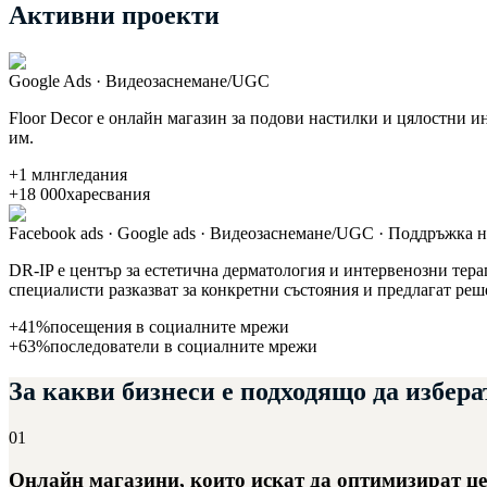
Активни
проекти
Google Ads · Видеозаснемане/UGC
Floor Decor е онлайн магазин за подови настилки и цялостни и
им.
+1 млн
гледания
+18 000
харесвания
Facebook ads · Google ads · Видеозаснемане/UGC · Поддръжка 
DR-IP е център за естетична дерматология и интервенозни терап
специалисти разказват за конкретни състояния и предлагат реш
+41%
посещения в социалните мрежи
+63%
последователи в социалните мрежи
За какви бизнеси е подходящо да избер
01
Онлайн магазини, които искат да оптимизират ц