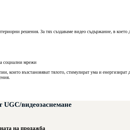
нтериорни решения. За тях създаваме видео съдържание, в което
на социални мрежи
ии, които възстановяват тялото, стимулират ума и енергизират д
ения.
ат
UGC/видеозаснемане
ената на продажба