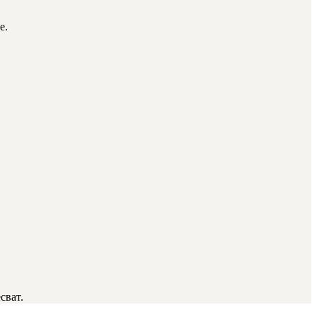
е.
сват.