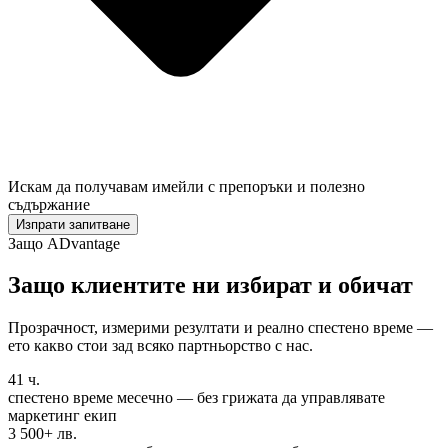
Искам да получавам имейли с препоръки и полезно
съдържание
Изпрати запитване
Защо ADvantage
Защо клиентите ни
избират и обичат
Прозрачност, измерими резултати и реално спестено време —
ето какво стои зад всяко партньорство с нас.
41 ч.
спестено време месечно — без грижата да управлявате
маркетинг екип
3 500+ лв.