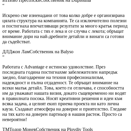
ИП
Иво Пресолски
Собственик на Dupissima
“
Искрено сме изненадани от това колко добре е организирана
цялата структура на компанията. Те са изключително полезни
и постигнаха впечатляващи резултати за много кратък период
от време. Работата с тях е лека и се случва с лекота; обръщат
внимание дори на най-дребните детайли и винаги са готови
да съдействат.
ДЛ
Джон Лам
Собственик на Balyso
“
Работата с Advantage е истинско удоволствие. През
последната година постигнахме забележителен напредък
заедно, благодарение на техния професионализъм,
надеждност и пълна отдаденост. Те обръщат внимание на
всеки малък детайл. Това, което ги отличава, е способността
им да уважават нашата визия, докато същевременно ни водят
в правилната посока. Носят креативни решения и идеи към
всяка задача, а целият екип приема проекта ни като лична
кауза. Създават атмосфера на доверие и приятелство. Гледаме
на тях като на доверен партньор в нашия растеж. Просто са
невероятни!
ТМ
Тодор Монев
Собственик на Plovdiv Tools