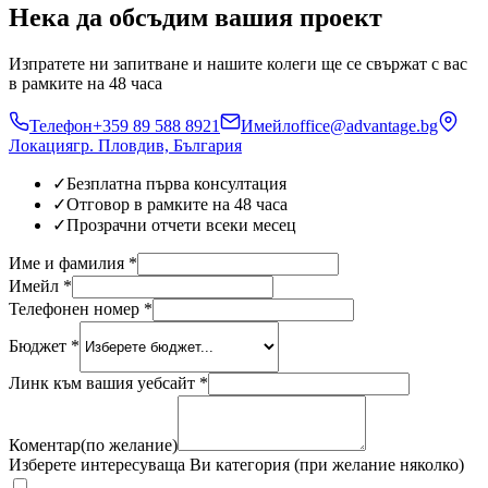
Нека да обсъдим
вашия проект
Изпратете ни запитване и нашите колеги ще се свържат с вас
в рамките на 48 часа
Телефон
+359 89 588 8921
Имейл
office@advantage.bg
Локация
гр. Пловдив, България
✓
Безплатна първа консултация
✓
Отговор в рамките на 48 часа
✓
Прозрачни отчети всеки месец
Име и фамилия
*
Имейл
*
Телефонен номер
*
Бюджет
*
Линк към вашия уебсайт
*
Коментар(по желание)
Изберете интересуваща Ви категория
(при желание няколко)