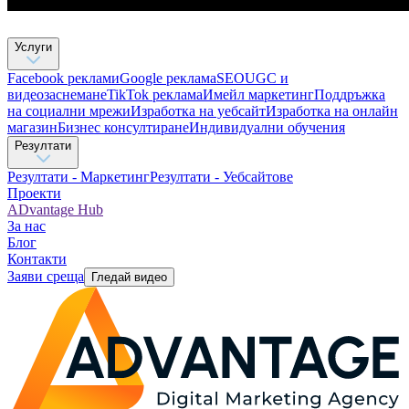
Услуги
Facebook реклами
Google реклама
SEO
UGC и
видеозаснемане
TikTok рекламa
Имейл маркетинг
Поддръжка
на социални мрежи
Изработка на уебсайт
Изработка на онлайн
магазин
Бизнес консултиране​
Индивидуални обучения
Резултати
Резултати - Маркетинг
Резултати - Уебсайтове
Проекти
ADvantage Hub
За нас
Блог
Контакти
Заяви среща
Гледай видео