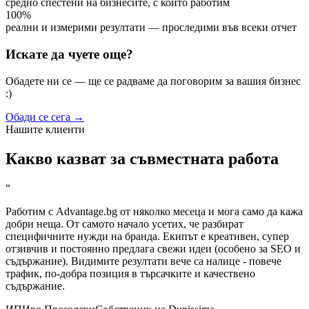
средно спестени на бизнесите, с които работим
100%
реални и измерими резултати — проследими във всеки отчет
Искате да чуете още?
Обадете ни се — ще се радваме да поговорим за вашия бизнес
:)
Обади се сега
→
Нашите клиенти
Какво казват за съвместната работа
“
Работим с Advantage.bg от няколко месеца и мога само да кажа
добри неща. От самото начало усетих, че разбират
специфичните нужди на бранда. Екипът е креативен, супер
отзивчив и постоянно предлага свежи идеи (особено за SEO и
съдържание). Видимите резултати вече са налице - повече
трафик, по-добра позиция в търсачките и качествено
съдържание.