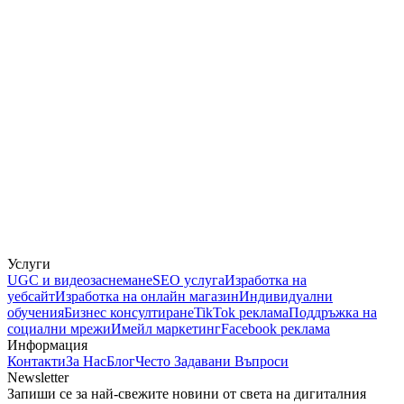
Услуги
UGC и видеозаснемане
SEO услуга
Изработка на
уебсайт
Изработка на онлайн магазин
Индивидуални
обучения
Бизнес консултиране
TikTok реклама
Поддръжка на
социални мрежи
Имейл маркетинг
Facebook реклама
Информация
Контакти
За Нас
Блог
Често Задавани Въпроси
Newsletter
Запиши се за най-свежите новини от света на дигиталния