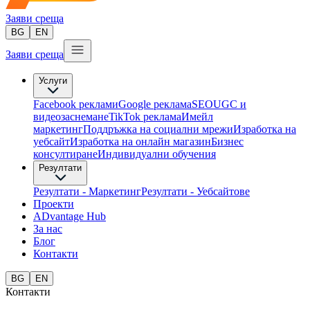
Заяви среща
BG
EN
Заяви среща
Услуги
Facebook реклами
Google реклама
SEO
UGC и
видеозаснемане
TikTok рекламa
Имейл
маркетинг
Поддръжка на социални мрежи
Изработка на
уебсайт
Изработка на онлайн магазин
Бизнес
консултиране​
Индивидуални обучения
Резултати
Резултати - Маркетинг
Резултати - Уебсайтове
Проекти
ADvantage Hub
За нас
Блог
Контакти
BG
EN
Контакти