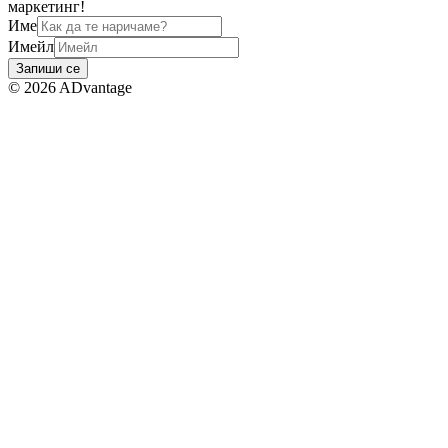
маркетинг!
Име
Имейл
Запиши се
©
2026
ADvantage