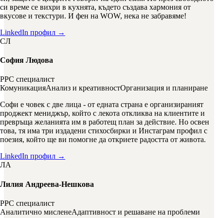
си време се вихри в кухнята, където създава хармония от
вкусове и текстури. И фен на WOW, нека не забравяме!
LinkedIn профил →
СЛ
София Людова
PPC специалист
Комуникация
Анализ и креативност
Организация и планиране
Софи е човек с две лица - от едната страна е организираният
проджект мениджър, който с лекота откликва на клиентите и
превръща желанията им в работещ план за действие. Но освен
това, тя има три издадени стихосбирки и Инстаграм профил с
поезия, който ще ви помогне да откриете радостта от живота.
LinkedIn профил →
ЛА
Лилия Андреева-Нешкова
PPC специалист
Аналитично мислене
Адаптивност и решаване на проблеми