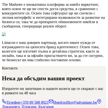
The Marketer е иновативна платформа за имейл маркетинг,
която освен че ще ви спести доста средства, в сравнение с
конкурентите си. Освен това софтуерът ще ви спечели с
лесния интерфейс и интегрирани възможности за развитие на
бизнеса си, така че да превърнете обикновените имейли в
съобщения, генериращи реален оборот.
Limacon е наш доверен партньор, когато имате нужда от
изграждането на цялоснта бранд идентичност. Освен това,
колегите ще изготвят пълна и детайлна стратегия, както за
онлайн, така и за офлайн присъствието ви, за да сте сигурни,
че бизнесът ви има стабилно поставени основи.
Контакти
Нека да обсъдим
вашия проект
Изпратете ни запитване и нашите колеги ще се свържат с вас
в рамките на 48 часа
Телефон
+359 89 588 8921
Имейл
office@advantage.bg
Локация
гр. Пловдив, България