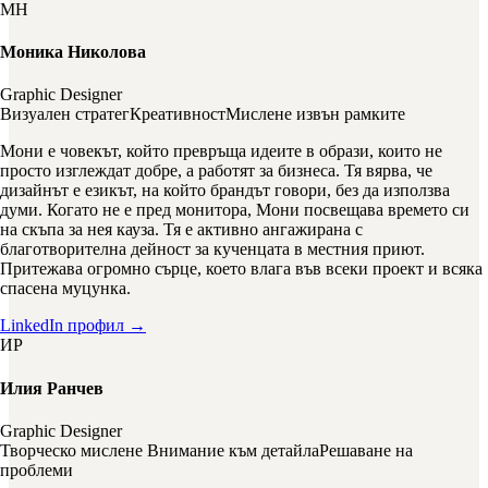
МН
Моника Николова
Graphic Designer
Визуален стратег
Креативност
Мислене извън рамките
Мони е човекът, който превръща идеите в образи, които не
просто изглеждат добре, а работят за бизнеса. Тя вярва, че
дизайнът е езикът, на който брандът говори, без да използва
думи. Когато не е пред монитора, Мони посвещава времето си
на скъпа за нея кауза. Тя е активно ангажирана с
благотворителна дейност за кученцата в местния приют.
Притежава огромно сърце, което влага във всеки проект и всяка
спасена муцунка.
LinkedIn профил →
ИР
Илия Ранчев
Graphic Designer
Творческо мислене
Внимание към детайла
Решаване на
проблеми