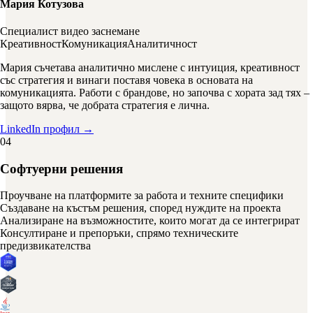
Мария Котузова
Специалист видео заснемане
Креативност
Комуникация
Аналитичност
Мария съчетава аналитично мислене с интуиция, креативност
със стратегия и винаги поставя човека в основата на
комуникацията. Работи с брандове, но започва с хората зад тях –
защото вярва, че добрата стратегия е лична.
LinkedIn профил →
04
Софтуерни решения
Проучване на платформите за работа и техните специфики
Създаване на къстъм решения, според нуждите на проекта
Анализиране на възможностите, които могат да се интегрират
Консултиране и препоръки, спрямо техническите
предизвикателства