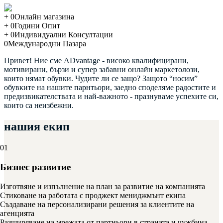
+
0
Онлайн магазина
+
0
Години Опит
+
0
Индивидуални Консултации
0
Международни Пазара
Привет!
Ние сме ADvantage
- високо квалифицирани,
мотивирани, бързи и супер забавни онлайн маркетолози,
които нямат обувки. Чудите ли се защо? Защото “носим”
обувките на нашите парнтьори, заедно споделяме радостите и
предизвикателствата и най-важното -
празнуваме успехите си,
които са неизбежни
.
нашия
екип
01
Бизнес развитие
Изготвяне и изпълнение на план за развитие на компанията
Стиковане на работата с проджект мениджмънт екипа
Създаване на персонализирани решения за клиентите на
агенцията
Разширяване на мрежата от партньори в страната и чужбина