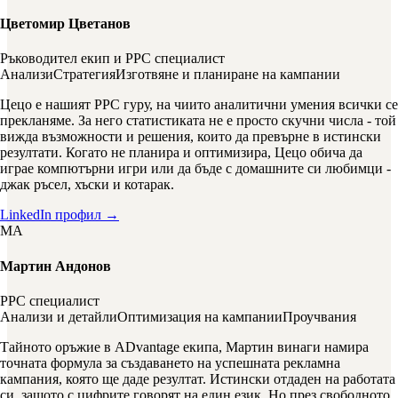
Цветомир Цветанов
Ръководител екип и PPC специалист
Анализи
Стратегия
Изготвяне и планиране на кампании
Цецо е нашият PPC гуру, на чиито аналитични умения всички се
прекланяме. За него статистиката не е просто скучни числа - той
вижда възможности и решения, които да превърне в истински
резултати. Когато не планира и оптимизира, Цецо обича да
играе компютърни игри или да бъде с домашните си любимци -
джак ръсел, хъски и котарак.
LinkedIn профил →
МА
Мартин Андонов
PPC специалист
Анализи и детайли
Оптимизация на кампании
Проучвания
Тайното оръжие в ADvantage екипа, Мартин винаги намира
точната формула за създаването на успешната рекламна
кампания, която ще даде резултат. Истински отдаден на работата
си, защото с цифрите говорят на един език. Но през свободното