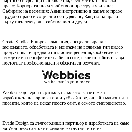
партньор в средица направления, сред които: Търговско
право; Корпоративно устройство и преструктуриране;
Събиране на вземания; Административно и данъчно право;
Трудово право и социално осигуряване; Защита на права
върху интелектуална собственост и други.
Create Studios Europe е компания, специализирана в
заснемането, обработката и монтажа на всякакъв тип видео
продукция. Те предлагат цялостни решения, съобразени с
нуждите и спецификите на бизнесите, с които работят, за да
постогнат професионален и ефективен резултат.
Webbies е доверен партньор, на когото разчитаме за
изработката на корпоративни уеб сайтове, онлайн магазини и
проекти, които не искат просто сайт, а самото съвършенство.
Eveda Design са дългогодишен партньор в изработката не само
на Wordpress сайтове и онлайн магазини, но и на