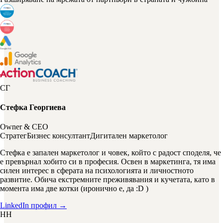
СГ
Стефка Георгиева
Owner & CEO
Стратег
Бизнес консултант
Дигитален маркетолог
Стефка е запален маркетолог и човек, който с радост споделя, че
е превърнал хобито си в професия. Освен в маркетинга, тя има
силен интерес в сферата на психологията и личностното
развитие. Обича екстремните преживявания и кучетата, като в
момента има две котки (иронично е, да :D )
LinkedIn профил →
НН