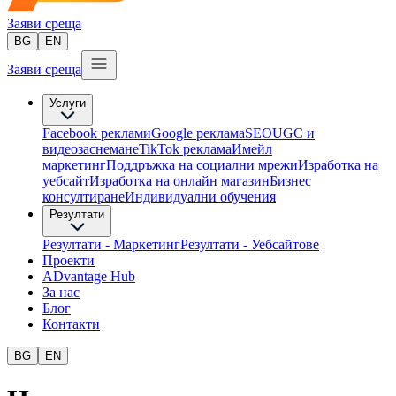
Заяви среща
BG
EN
Заяви среща
Услуги
Facebook реклами
Google реклама
SEO
UGC и
видеозаснемане
TikTok рекламa
Имейл
маркетинг
Поддръжка на социални мрежи
Изработка на
уебсайт
Изработка на онлайн магазин
Бизнес
консултиране​
Индивидуални обучения
Резултати
Резултати - Маркетинг
Резултати - Уебсайтове
Проекти
ADvantage Hub
За нас
Блог
Контакти
BG
EN