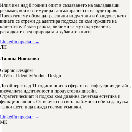
Илия има над 8 години опит в създаването на завладяващи
реклами, които стимулират ангажираността на аудитория.
Проектите му обхващат различни индустрии и брандове, като
винаги се стреми да адаптира подхода си към нуждите на
клиентите. Извън работа, любими са му спортуването,
разходките сред природата и хубавите книги.
LinkedIn профил →
ЛН
Лиляна Николова
Graphic Designer
UI
Visual Identity
Product Design
Дизайнер с над 11 години опит в сферата на софтуерния дизайн,
визуалната идентичност и продуктовия дизайн.
Стратегическият ѝ подход към дизайна съчетава естетика и
функционалност. От всичко на света най-много обича да пуска
тънки шеги и да вижда гоелми усмивки.
LinkedIn профил →
МК