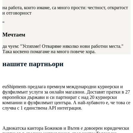
на работа, които имаме, са много прости: честност, откритост
и отговорност
“
Мечтаем
да чуем: "Успяхме! Отваряме няколко нови работни места."
Така косвено помагаме на много повече хора.
нашите
партньори
euShipments предлага премиум международни куриерски и
фулфилмънт услуги за онлайн магазини. Доставят пратки в 27
европейски държави и си партнират с над 20 куриерски
компании и фулфилмънт центъра. А най-хубавото е, че това се
случва с 1 единствена API интеграция.
Адвокатска кантора Божиков и Вътев е довоерен юридически