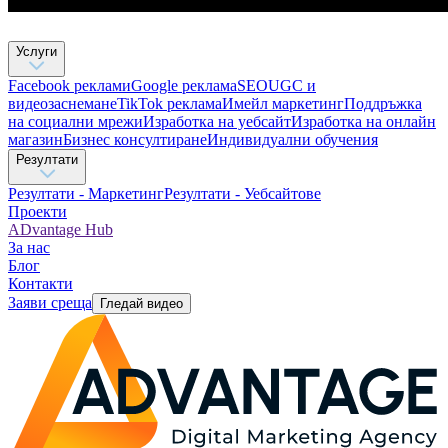
Услуги
Facebook реклами
Google реклама
SEO
UGC и
видеозаснемане
TikTok рекламa
Имейл маркетинг
Поддръжка
на социални мрежи
Изработка на уебсайт
Изработка на онлайн
магазин
Бизнес консултиране​
Индивидуални обучения
Резултати
Резултати - Маркетинг
Резултати - Уебсайтове
Проекти
ADvantage Hub
За нас
Блог
Контакти
Заяви среща
Гледай видео