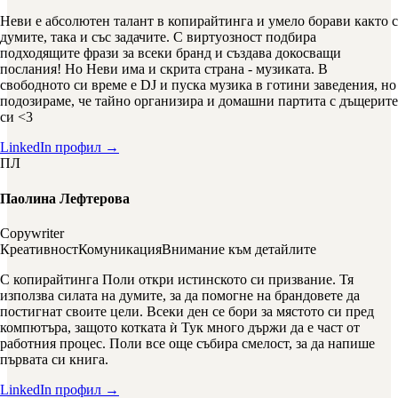
Неви е абсолютен талант в копирайтинга и умело борави както с
думите, така и със задачите. С виртуозност подбира
подходящите фрази за всеки бранд и създава докосващи
послания! Но Неви има и скрита страна - музиката. В
свободното си време е DJ и пуска музика в готини заведения, но
подозираме, че тайно организира и домашни партита с дъщерите
си <3
LinkedIn профил →
ПЛ
Паолина Лефтерова
Copywriter
Креативност
Комуникация
Внимание към детайлите
С копирайтинга Поли откри истинското си призвание. Тя
използва силата на думите, за да помогне на брандовете да
постигнат своите цели. Всеки ден се бори за мястото си пред
компютъра, защото котката ѝ Тук много държи да е част от
работния процес. Поли все още събира смелост, за да напише
първата си книга.
LinkedIn профил →