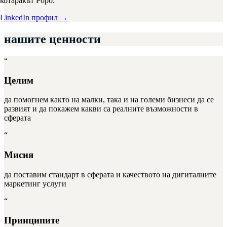
котаракът Роро.
LinkedIn профил →
нашите
ценности
“
Целим
да помогнем както на малки, така и на големи бизнеси да се
развият и да покажем какви са реалните възможности в
сферата
“
Мисия
да поставим стандарт в сферата и качеството на дигиталните
маркетинг услуги
“
Принципите