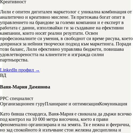
Креативност
Лили е опитен дигитален маркетолог с уникална комбинация от
аналитично и креативно мислене. Тя притежава богат опит в
управлението на брандове за големи компании и е експерт в
работата с данни, използвайки ги за създаване на ефективни
кампании, които носят реални резултати. Освен
професионалните си умения, в свободнот си време рисува, което
допринася за нейния творчески подход към маркетинга. Поради
този баланс, Лили ефективно управлява бюджети, повишава
удовлетвореността на клиентите и изгражда силни
партньорства.
LinkedIn профил →
ВД
Ваня-Мария Дамянова
PPC специалист
Организационен гуру
Планиране и оптимизация
Комуникация
Като бивша стюардеса, Ваня-Мария е свикнала да държи всичко
под контрол на 10 000 метра височина, което я прави
феноменално организирана и на земята. Тя е нежна и феерична,
но зад спокойното ѝ излъчване стои желязна дисциплина и