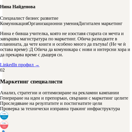
Нина Найденова
Специалист бизнес развитие
Комуникация
Организационни умения
Дигитален маркетинг
Нина е бивша учителка, която не изоставя старата си мечта и
завършва магистратура по маркетинг. Обича разходките в
планината, да чете книги и особено много да пътува! (Не че ѝ
остава време) :Д Обича да комуникара с нови и интерсни хора и
да прекарва време с дъщеря си.
LinkedIn профил →
02
Маркетинг специалисти
Анализ, стратегии и оптимизиране на рекламни кампании
Генериране на идеи и препоръки, свързани с маркетинг целите
Проследяване на резултатите и постигнатите цели
Проверка за технически изправна тракинг инфраструктура