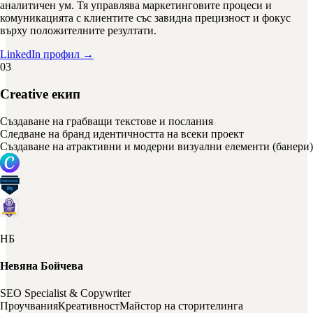
аналитичен ум. Тя управлява маркетинговите процеси и
комуникацията с клиентите със завидна прецизност и фокус
върху положителните резултати.
LinkedIn профил →
03
Creative екип
Създаване на грабващи текстове и послания
Следване на бранд идентичността на всеки проект
Създаване на атрактивни и модерни визуални елементи (банери)
НБ
Невяна Бойчева
SEO Specialist & Copywriter
Проучвания
Креативност
Майстор на сторителинга