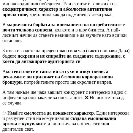
миналогодишния победител. Тя и екипът ѝ заложиха на
ексцентричност, характер и абсолютно автентично
присъствие
, което няма как да подминеш с лека ръка.
В
маркетинга борбата за вниманието на потребителите е
почти толкова свирепа
, колкото и в шоу бизнеса. А най-
лесният начин да станете невидими е да звучите като всички
останали.
Затова извадете на преден план своя чар (както направи Дара),
бъдете искрени и не спирайте да създавате съдържание, с
което да ангажирате аудиторията си
.
Ако
текстовете в сайта ви са сухи и изкуствени, а
рекламите ви приличат на безлични корпоративни
брошури
, потребителите просто ще скролнат напред.
А там някъде ще чака вашият конкурент с интересно видео с
инфлуенсър или закачлива идея за пост. ❌ Не искате това да
се случва.
✨ Имайте
смелостта да покажете характер
. Един интересен
и разчупен стил на комуникация
създава емоционална
връзка с купувачите
и ви отличава в пренаситения
дигитален свят.