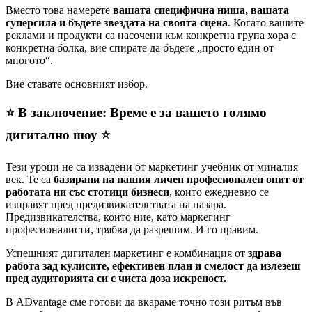
Вместо това намерете
вашата специфична ниша, вашата
суперсила и бъдете звездата на своята сцена
. Когато вашите
реклами и продукти са насочени към конкретна група хора с
конкретна болка, вие спирате да бъдете „просто един от
многото“.
Вие ставате основният избор.
⭐️ В заключение: Време е за вашето голямо
дигитално шоу ⭐️
Тези уроци не са извадени от маркетинг учебник от миналия
век. Те са
базирани на нашия личен професионален опит от
работата ни със стотици бизнеси
, които ежедневно се
изправят пред предизвикателствата на пазара.
Предизвикателства, които ние, като маркегинг
професионалисти, трябва да разрешим. И го правим.
Успешният дигитален маркетинг е комбинация от
здрава
работа зад кулисите, ефективен план и смелост да излезеш
пред аудиторията си с чиста доза искреност.
В ADvantage сме готови да вкараме точно този ритъм във