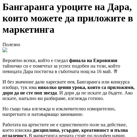
Бангаранга уроците на Дара,
които можете да приложите в
маркетинга
Полезно
Вероятно всеки, който е гледал
финала на Евровизия
тайничко си е помечтал за успех подобен на този, който
певицата Дара постигна в съботната нощ на 16 май. 🥂
И без значение дали харесвате нея, Бангаранга или конкурса
изобщо, тук има
няколко ценни урока, които са приложими,
дори да не сте поп звезда
. И дори да не искате да бъдете. Ако
искате, напълно ви разбираме, изглежда готино.
Но също така изглежда и изключително изморително,
напрегнато и натоварващо занимание.
Работата на артистите не е единственото поле на действие,
което изисква
дисциплина, усърдие, креативност и пълна
отдаденост.
В маркетинга нещата стоят по подобен начин,