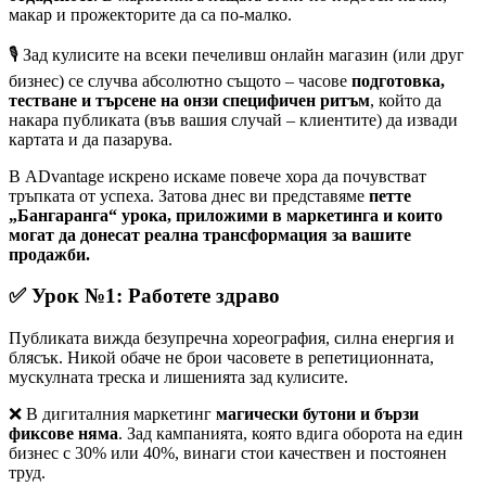
макар и прожекторите да са по-малко.
🎙️ Зад кулисите на всеки печеливш онлайн магазин (или друг
бизнес) се случва абсолютно същото – часове
подготовка,
тестване и търсене на онзи специфичен ритъм
, който да
накара публиката (във вашия случай – клиентите) да извади
картата и да пазарува.
В ADvantage искрено искаме повече хора да почувстват
тръпката от успеха. Затова днес ви представяме
петте
„Бангаранга“ урока, приложими в маркетинга и които
могат да донесат реална трансформация за вашите
продажби.
✅ Урок №1: Работете здраво
Публиката вижда безупречна хореография, силна енергия и
блясък. Никой обаче не брои часовете в репетиционната,
мускулната треска и лишенията зад кулисите.
❌ В дигиталния маркетинг
магически бутони и бързи
фиксове няма
. Зад кампанията, която вдига оборота на един
бизнес с 30% или 40%, винаги стои качествен и постоянен
труд.