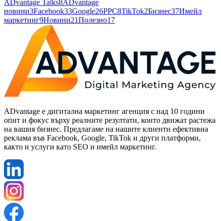
ADvantage Talks
8
ADvantage
новини
3
Facebook
33
Google
26
PPC
8
TikTok
2
Бизнес
37
Имейл
маркетинг
9
Новини
21
Полезно
17
ADvantage е дигитална маркетинг агенция с над 10 години
опит и фокус върху реалните резултати, които движат растежа
на вашия бизнес. Предлагаме на нашите клиенти ефективна
реклама във Facebook, Google, TikTok и други платформи,
както и услуги като SEO и имейл маркетинг.