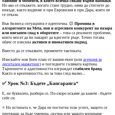
тайминг и моменти, в които всичко сякаш върви наопаки
.
Но ако се откажете, когато стане трудно, няма да стигнете до
никъде, както видяхме и при Евровизия и при Дара, която не
се отказа.
Във бизнеса ситуацията е идентична. 😕
Промяна в
алгоритмите на Meta, нов и агресивен конкурент на пазара
или внезапен спад в оборотите
– това са реалните проблеми,
които могат да ви накарат да вдигнете ръце. Точно тогава
обаче се изисква
активен и иновативен подход
.
Вместо да се отказвате, променете тактиката.
Изискайте нов боен план от вашия екип (или
агенция за
дигитален маркетинг
) и погледнете голямата картина.
Търпението и адаптивността изграждат
стабилен
бранд
.
Както и креативността, но за това след малко...
✅ Урок №3: Бъдете „Бангаранга“
Е, не буквално, разбира се. По-скоро искаме да кажем - бъдете
себе си.
⭐️ Но истината е, че Дара не постигна този успех, защото се
опитваше да бъде умерена, скучна или защото копираше