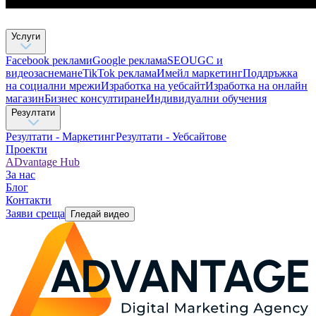
Услуги
Facebook реклами
Google реклама
SEO
UGC и
видеозаснемане
TikTok рекламa
Имейл маркетинг
Поддръжка
на социални мрежи
Изработка на уебсайт
Изработка на онлайн
магазин
Бизнес консултиране​
Индивидуални обучения
Резултати
Резултати - Маркетинг
Резултати - Уебсайтове
Проекти
ADvantage Hub
За нас
Блог
Контакти
Заяви среща
Гледай видео