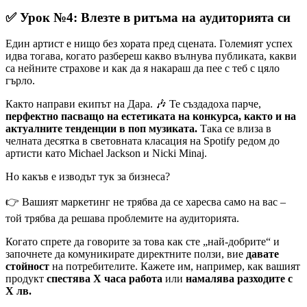
✅ Урок №4: Влезте в ритъма на аудиторията си
Един артист е нищо без хората пред сцената. Големият успех
идва тогава, когато разбереш какво вълнува публиката, какви
са нейните страхове и как да я накараш да пее с теб с цяло
гърло.
Както направи екипът на Дара. 🎶 Те създадоха парче,
перфектно пасващо на естетиката на конкурса, както и на
актуалните тенденции в поп музиката.
Така се влиза в
челната десятка в световната класация на Spotify редом до
артисти като Michael Jackson и Nicki Minaj.
Но какъв е изводът тук за бизнеса?
👉 Вашият маркетинг не трябва да се харесва само на вас –
той трябва да решава проблемите на аудиторията.
Когато спрете да говорите за това как сте „най-добрите“ и
започнете да комуникирате директните ползи, вие
давате
стойност
на потребителите. Кажете им, например, как вашият
продукт
спестява Х часа работа
или
намалява разходите с
Х лв.