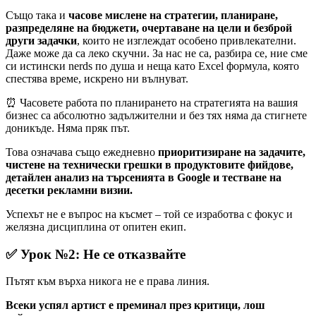
Също така и
часове мислене на стратегии, планиране,
разпределяне на бюджети, очертаване на цели и безброй
други задачки
, които не изглеждат особено привлекателни.
Даже може да са леко скучни. За нас не са, разбира се, ние сме
си истински nerds по душа и неща като Excel формула, която
спестява време, искрено ни вълнуват.
⏰ Часовете работа по планирането на стратегията на вашия
бизнес са абсолютно задължителни и без тях няма да стигнете
доникъде. Няма пряк път.
Това означава също ежедневно
приоритизиране на задачите,
чистене на технически грешки в продуктовите фийдове,
детайлен анализ на търсенията в Google и тестване на
десетки рекламни визии.
Успехът не е въпрос на късмет – той се изработва с фокус и
желязна дисциплина от опитен екип.
✅ Урок №2: Не се отказвайте
Пътят към върха никога не е права линия.
Всеки успял артист е преминал през критици, лош