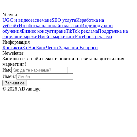
Услуги
UGC и видеозаснемане
SEO услуга
Изработка на
уебсайт
Изработка на онлайн магазин
Индивидуални
обучения
Бизнес консултиране
TikTok реклама
Поддръжка на
социални мрежи
Имейл маркетинг
Facebook реклама
Информация
Контакти
За Нас
Блог
Често Задавани Въпроси
Newsletter
Запиши се за най-свежите новини от света на дигиталния
маркетинг!
Име
Имейл
Запиши се
©
2026
ADvantage