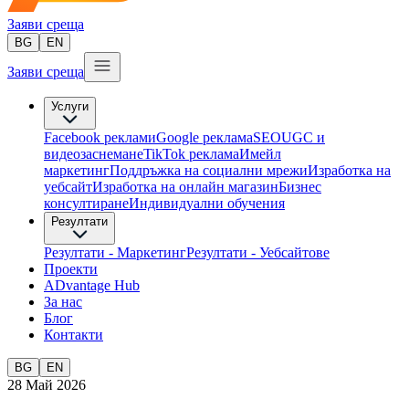
Заяви среща
BG
EN
Заяви среща
Услуги
Facebook реклами
Google реклама
SEO
UGC и
видеозаснемане
TikTok рекламa
Имейл
маркетинг
Поддръжка на социални мрежи
Изработка на
уебсайт
Изработка на онлайн магазин
Бизнес
консултиране​
Индивидуални обучения
Резултати
Резултати - Маркетинг
Резултати - Уебсайтове
Проекти
ADvantage Hub
За нас
Блог
Контакти
BG
EN
28 Май 2026