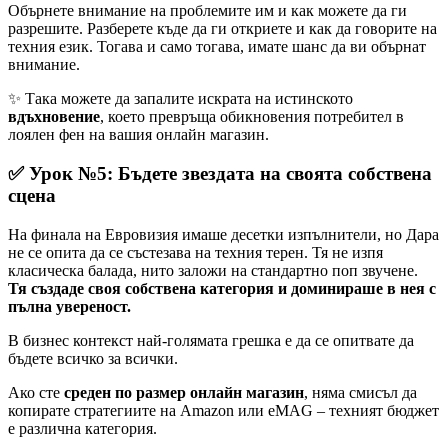
Обърнете внимание на проблемите им и как можете да ги
разрешите. Разберете къде да ги откриете и как да говорите на
техния език. Тогава и само тогава, имате шанс да ви обърнат
внимание.
✨ Така можете да запалите искрата на истинското
вдъхновение
, което превръща обикновения потребител в
лоялен фен на вашия онлайн магазин.
✅ Урок №5: Бъдете звездата на своята собствена
сцена
На финала на Евровизия имаше десетки изпълнители, но Дара
не се опита да се състезава на техния терен. Тя не изпя
класическа балада, нито заложи на стандартно поп звучене.
Тя създаде своя собствена категория и доминираше в нея с
пълна увереност.
В бизнес контекст най-голямата грешка е да се опитвате да
бъдете всичко за всички.
Ако сте
среден по размер онлайн магазин
, няма смисъл да
копирате стратегиите на Amazon или eMAG – техният бюджет
е различна категория.