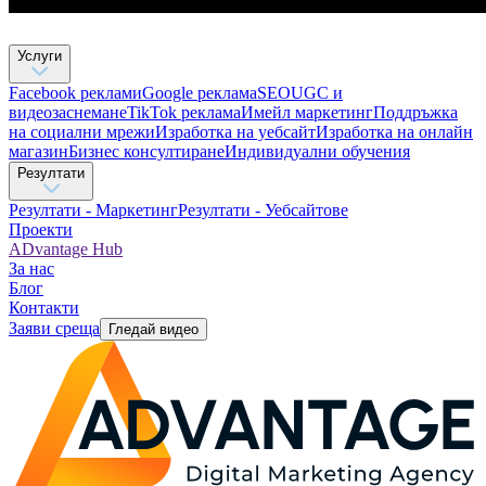
Услуги
Facebook реклами
Google реклама
SEO
UGC и
видеозаснемане
TikTok рекламa
Имейл маркетинг
Поддръжка
на социални мрежи
Изработка на уебсайт
Изработка на онлайн
магазин
Бизнес консултиране​
Индивидуални обучения
Резултати
Резултати - Маркетинг
Резултати - Уебсайтове
Проекти
ADvantage Hub
За нас
Блог
Контакти
Заяви среща
Гледай видео