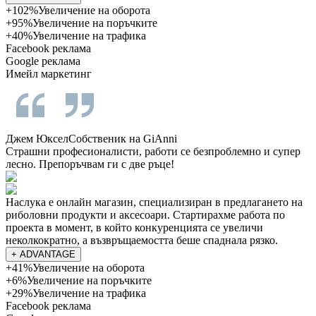
+102%
Увеличение на оборота
+95%
Увеличение на поръчките
+40%
Увеличение на трафика
Facebook реклама
Google реклама
Имейл маркетинг
Джем Юксел
Собственик на GiAnni
Страшни професионалисти, работи се безпроблемно и супер
лесно. Препоръчвам ги с две ръце!
Наслука е онлайн магазин, специализиран в предлагането на
риболовни продукти и аксесоари. Стартирахме работа по
проекта в момент, в който конкуренцията се увеличи
неколкократно, а възвръщаемостта беше спаднала рязко.
+ ADVANTAGE
+41%
Увеличение на оборота
+6%
Увеличение на поръчките
+29%
Увеличение на трафика
Facebook реклама