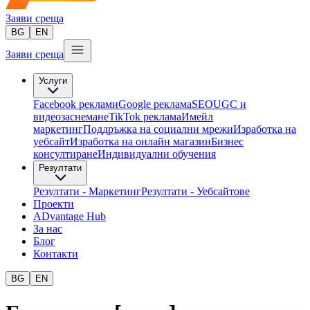
Заяви среща
BG
EN
Заяви среща
Услуги
Facebook реклами
Google реклама
SEO
UGC и
видеозаснемане
TikTok рекламa
Имейл
маркетинг
Поддръжка на социални мрежи
Изработка на
уебсайт
Изработка на онлайн магазин
Бизнес
консултиране​
Индивидуални обучения
Резултати
Резултати - Маркетинг
Резултати - Уебсайтове
Проекти
ADvantage Hub
За нас
Блог
Контакти
BG
EN