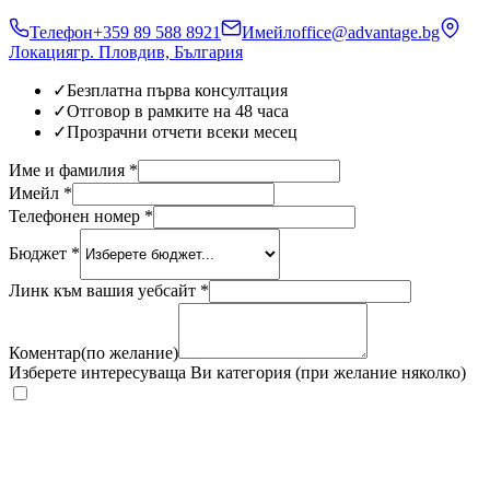
Телефон
+359 89 588 8921
Имейл
office@advantage.bg
Локация
гр. Пловдив, България
✓
Безплатна първа консултация
✓
Отговор в рамките на 48 часа
✓
Прозрачни отчети всеки месец
Име и фамилия
*
Имейл
*
Телефонен номер
*
Бюджет
*
Линк към вашия уебсайт
*
Коментар(по желание)
Изберете интересуваща Ви категория
(при желание няколко)