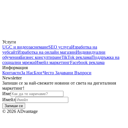
Услуги
UGC и видеозаснемане
SEO услуга
Изработка на
уебсайт
Изработка на онлайн магазин
Индивидуални
обучения
Бизнес консултиране
TikTok реклама
Поддръжка на
социални мрежи
Имейл маркетинг
Facebook реклама
Информация
Контакти
За Нас
Блог
Често Задавани Въпроси
Newsletter
Запиши се за най-свежите новини от света на дигиталния
маркетинг!
Име
Имейл
Запиши се
©
2026
ADvantage