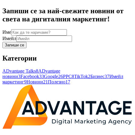
Запиши се за най-свежите новини от
света на дигиталния маркетинг!
Име
Имейл
Запиши се
Категории
ADvantage Talks
8
ADvantage
новини
3
Facebook
33
Google
26
PPC
8
TikTok
2
Бизнес
37
Имейл
маркетинг
9
Новини
21
Полезно
17