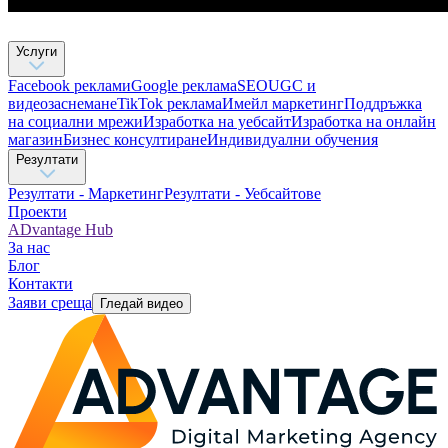
Услуги
Facebook реклами
Google реклама
SEO
UGC и
видеозаснемане
TikTok рекламa
Имейл маркетинг
Поддръжка
на социални мрежи
Изработка на уебсайт
Изработка на онлайн
магазин
Бизнес консултиране​
Индивидуални обучения
Резултати
Резултати - Маркетинг
Резултати - Уебсайтове
Проекти
ADvantage Hub
За нас
Блог
Контакти
Заяви среща
Гледай видео