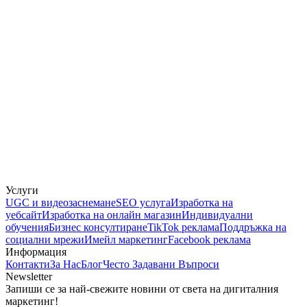
Услуги
UGC и видеозаснемане
SEO услуга
Изработка на
уебсайт
Изработка на онлайн магазин
Индивидуални
обучения
Бизнес консултиране
TikTok реклама
Поддръжка на
социални мрежи
Имейл маркетинг
Facebook реклама
Информация
Контакти
За Нас
Блог
Често Задавани Въпроси
Newsletter
Запиши се за най-свежите новини от света на дигиталния
маркетинг!