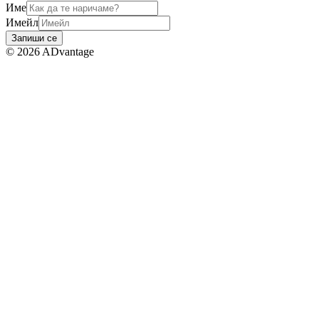
Име
Имейл
Запиши се
©
2026
ADvantage