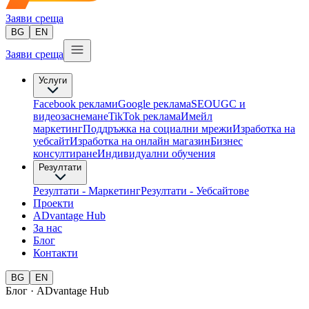
Заяви среща
BG
EN
Заяви среща
Услуги
Facebook реклами
Google реклама
SEO
UGC и
видеозаснемане
TikTok рекламa
Имейл
маркетинг
Поддръжка на социални мрежи
Изработка на
уебсайт
Изработка на онлайн магазин
Бизнес
консултиране​
Индивидуални обучения
Резултати
Резултати - Маркетинг
Резултати - Уебсайтове
Проекти
ADvantage Hub
За нас
Блог
Контакти
BG
EN
Блог · ADvantage Hub