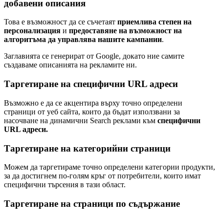
добавени описания
Това е възможност да се съчетаят
приемлива степен на
персонализация
и
предоставяне на възможност на
алгоритъма да управлява нашите кампании
.
Заглавията се генерират от Google, докато ние самите
създаваме описанията на рекламите ни.
Таргетиране на специфични URL адреси
Възможно е да се акцентира върху точно определени
страници от уеб сайта, които да бъдат използвани за
насочване на динамични Search реклами към
специфични
URL адреси.
Таргетиране на категорийни страници
Можем да таргетираме точно определени категории продукти,
за да достигнем по-голям кръг от потребители, които имат
специфични търсения в тази област.
Таргетиране на страници по съдържание