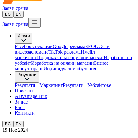
Заяви среща
BG
EN
Заяви среща
Услуги
Facebook реклами
Google реклама
SEO
UGC и
видеозаснемане
TikTok рекламa
Имейл
маркетинг
Поддръжка на социални мрежи
Изработка на
уебсайт
Изработка на онлайн магазин
Бизнес
консултиране​
Индивидуални обучения
Резултати
Резултати - Маркетинг
Резултати - Уебсайтове
Проекти
ADvantage Hub
За нас
Блог
Контакти
BG
EN
19 Ное 2024