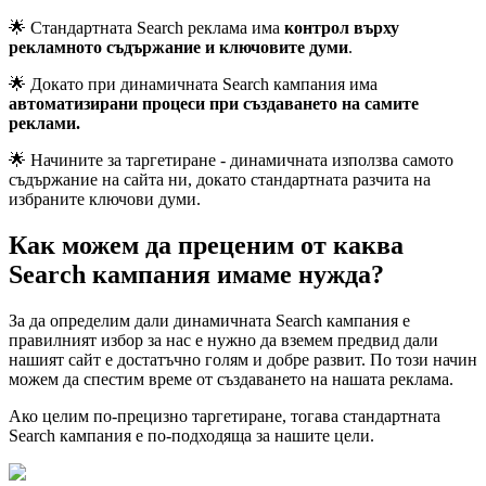
🌟 Стандартната Search реклама има
контрол върху
рекламното съдържание и ключовите думи
.
🌟 Докато при динамичната Search кампания има
автоматизирани процеси при създаването на самите
реклами.
🌟 Начините за таргетиране - динамичната използва самото
съдържание на сайта ни, докато стандартната разчита на
избраните ключови думи.
Как можем да преценим от каква
Search кампания имаме нужда?
За да определим дали динамичната Search кампания е
правилният избор за нас е нужно да вземем предвид дали
нашият сайт е достатъчно голям и добре развит. По този начин
можем да спестим време от създаването на нашата реклама.
Ако целим по-прецизно таргетиране, тогава стандартната
Search кампания е по-подходяща за нашите цели.