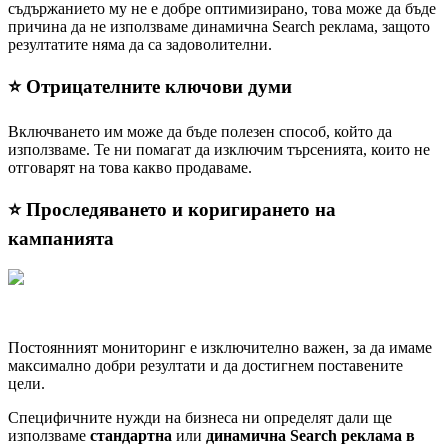
съдържанието му не е добре оптимизирано, това може да бъде
причина да не използваме динамична Search реклама, защото
резултатите няма да са задоволителни.
⭐️
Отрицателните ключови думи
Включването им може да бъде полезен способ, който да
използваме. Те ни помагат да изключим търсенията, които не
отговарят на това какво продаваме.
⭐️
Проследяването и коригирането на
кампанията
Постоянният мониторинг е изключително важен, за да имаме
максимално добри резултати и да достигнем поставените
цели.
Специфичните нужди на бизнеса ни определят дали ще
използваме
стандартна
или
динамична Search реклама в