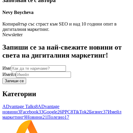
Запознай се с автора
Nevy
Boycheva
Копирайтър със страст към SEO и над 10 години опит в
дигиталния маркетинг.
Newsletter
Запиши се за най-свежите новини от
света на дигиталния маркетинг!
Име
Имейл
Запиши се
Категории
ADvantage Talks
8
ADvantage
новини
3
Facebook
33
Google
26
PPC
8
TikTok
2
Бизнес
37
Имейл
маркетинг
9
Новини
21
Полезно
17