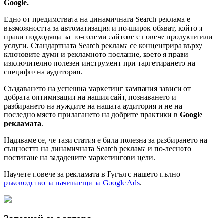
Google.
Едно от предимствата на динамичната Search реклама е
възможността за автоматизация и по-широк обхват, който я
прави подходяща за по-големи сайтове с повече продукти или
услуги. Стандартната Search реклама се концентрира върху
ключовите думи и рекламното послание, което я прави
изключително полезен инструмент при таргетирането на
специфична аудитория.
Създаването на успешна маркетинг кампания зависи от
добрата оптимизация на нашия сайт, познаването и
разбирането на нуждите на нашата аудитория и не на
последно място прилагането на добрите практики в
Google
рекламата
.
Надяваме се, че тази статия е била полезна за разбирането на
същността на динамичната Search реклама и по-лесното
постигане на зададените маркетингови цели.
Научете повече за рекламата в Гугъл с нашето пълно
ръководство за начинаещи за Google Ads
.