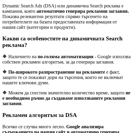
Dynamic Search Ads (DSA) или динамична Search реклама е
кампания, която
автоматично генерира рекламни заглавия.
Показва релевантни резултати спрямо търсенето на
потребителите на базата предоставената информация от
нашия сайт (категории и продукти).
Какви са особеностите на динамичната Search
реклама?
🔶 Наличието на
по-голяма автоматизация
- Google използва
собствен рекламен алгоритъм, за да генерира заглавия.
🔶
По-широкото разпространение на рекламите
е факт,
защото те се показват дори на търсения, които не включват
нашите ключови думи.
🔶 Можем да спестим значително количество време, защото
не
е необходимо ръчно да създаваме използваните рекламни
заглавия
.
Рекламен алгоритъм за DSA
Всичко се случва много лесно.
Google анализира
съдържанието на нашия сайт и автоматично генерира