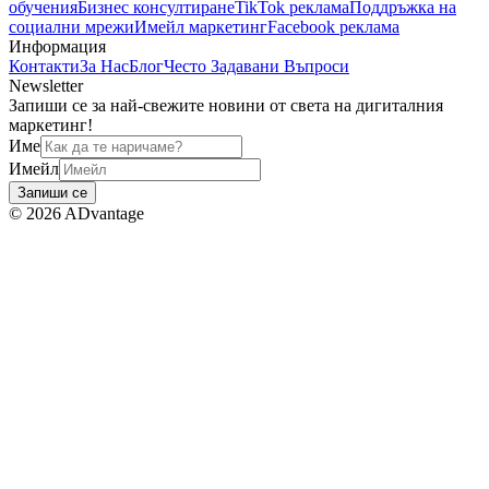
обучения
Бизнес консултиране
TikTok реклама
Поддръжка на
социални мрежи
Имейл маркетинг
Facebook реклама
Информация
Контакти
За Нас
Блог
Често Задавани Въпроси
Newsletter
Запиши се за най-свежите новини от света на дигиталния
маркетинг!
Име
Имейл
Запиши се
©
2026
ADvantage