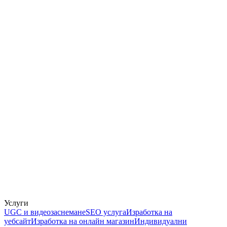
Услуги
UGC и видеозаснемане
SEO услуга
Изработка на
уебсайт
Изработка на онлайн магазин
Индивидуални