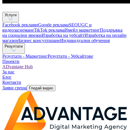
Услуги
Facebook реклами
Google реклама
SEO
UGC и
видеозаснемане
TikTok рекламa
Имейл маркетинг
Поддръжка
на социални мрежи
Изработка на уебсайт
Изработка на онлайн
магазин
Бизнес консултиране​
Индивидуални обучения
Резултати
Резултати - Маркетинг
Резултати - Уебсайтове
Проекти
ADvantage Hub
За нас
Блог
Контакти
Заяви среща
Гледай видео