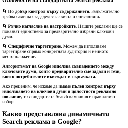
Особености на стандартната Search реклама
🌀 По-добър контрол върху съдържанието
. Задължително
трябва сами да създадем заглавията и описанията.
🌀 Ръчно нагласяне на настройките
. Нашите реклами ще се
показват единствено за предварително избрани ключови
думи.
🌀 Специфично таргетиране.
Можем да използваме
таргетиране спрямо конкретната аудитория и нейното
местоположение.
Алгоритъмът на Google използва съвпадението между
ключовите думи, които предварително сме задали и тези,
които потребителите въвеждат в търсачката
.
Ако преценим, че искаме да имаме
пълен контрол върху
използването на ключови думи и цялостното рекламно
послание
, то стандартната Search кампания е правилният
избор.
Какво представлява динамичната
Search реклама в Google?