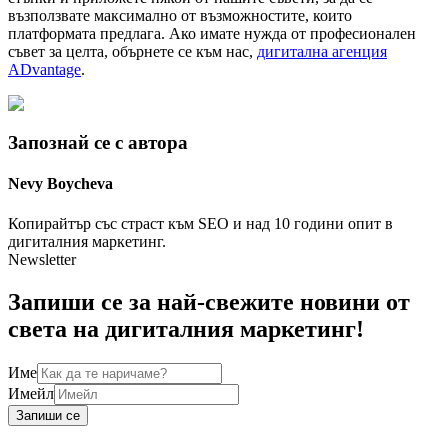
възползвате максимално от възможностите, които
платформата предлага. Ако имате нужда от професионален
съвет за целта, обърнете се към нас,
дигитална агенция
ADvantage
.
Запознай се с автора
Nevy
Boycheva
Копирайтър със страст към SEO и над 10 години опит в
дигиталния маркетинг.
Newsletter
Запиши се за най-свежите новини от
света на дигиталния маркетинг!
Име
Имейл
Запиши се