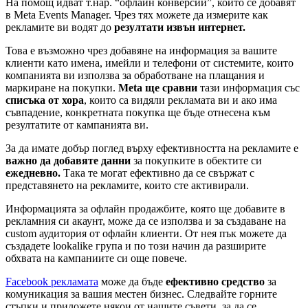
На помощ идват т.нар. “офлайн конверсии”, които се добавят
в Meta Events Mаnager. Чрез тях можете да измерите как
рекламите ви водят до
резултати извън интернет.
Това е възможно чрез добавяне на информация за вашите
клиенти като имена, имейли и телефони от системите, които
компанията ви използва за обработване на плащания и
маркиране на покупки.
Meta ще сравни
тази информация със
списъка от хора
, които са видяли рекламата ви и ако има
съвпадение, конкретната покупка ще бъде отнесена към
резултатите от кампанията ви.
За да имате добър поглед върху ефективността на рекламите е
важно да добавяте данни
за покупките в обектите си
ежедневно.
Така те могат ефективно да се свържат с
представянето на рекламите, които сте активирали.
Информацията за офлайн продажбите, която ще добавите в
рекламния си акаунт, може да се използва и за създаване на
custom аудитория от офлайн клиенти. От нея пък можете да
създадете lookalike група и по този начин да разширите
обхвата на кампаниите си още повече.
Facebook рекламата
може да бъде
ефективно средство
за
комуникация за вашия местен бизнес. Следвайте горните
стъпки и приложете някои от нашите съвети, за да се