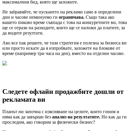
максималния бид, която ще заложите.
Не забравяйте, че пускането на реклами само в определени
дни и часове неминуемо ги
ограничава.
Също така ако
вашето пиково време съвпада с това на конкуретните ви, това
ще се отрази на разходите, които ще се наложи да платите, за
да видите резултати.
Ако все пак решите, че тази стратегия е полезна за бизнеса ви
или просто искате да я изпробвате, заложете на блокове от
време (например три часа на ден), вместо на отделни часове.
Следете офлайн продажбите дошли от
рекламата ви
Планът ни започна с изясняване на целите, които гоним и
няма как да завърши без
анализ на резултатите.
Но как да ги
проследим, ако говорим за физически бизнес?