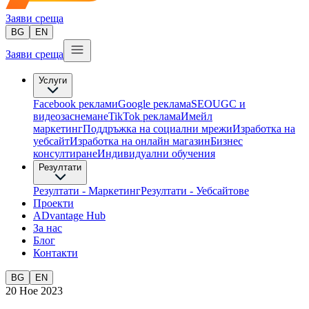
Заяви среща
BG
EN
Заяви среща
Услуги
Facebook реклами
Google реклама
SEO
UGC и
видеозаснемане
TikTok рекламa
Имейл
маркетинг
Поддръжка на социални мрежи
Изработка на
уебсайт
Изработка на онлайн магазин
Бизнес
консултиране​
Индивидуални обучения
Резултати
Резултати - Маркетинг
Резултати - Уебсайтове
Проекти
ADvantage Hub
За нас
Блог
Контакти
BG
EN
20 Ное 2023