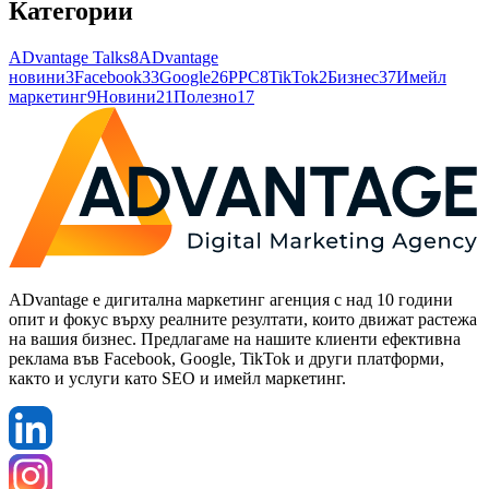
Категории
ADvantage Talks
8
ADvantage
новини
3
Facebook
33
Google
26
PPC
8
TikTok
2
Бизнес
37
Имейл
маркетинг
9
Новини
21
Полезно
17
ADvantage е дигитална маркетинг агенция с над 10 години
опит и фокус върху реалните резултати, които движат растежа
на вашия бизнес. Предлагаме на нашите клиенти ефективна
реклама във Facebook, Google, TikTok и други платформи,
както и услуги като SEO и имейл маркетинг.