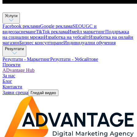
Услуги
Facebook реклами
Google реклама
SEO
UGC и
видеозаснемане
TikTok рекламa
Имейл маркетинг
Поддръжка
на социални мрежи
Изработка на уебсайт
Изработка на онлайн
магазин
Бизнес консултиране​
Индивидуални обучения
Резултати
Резултати - Маркетинг
Резултати - Уебсайтове
Проекти
ADvantage Hub
За нас
Блог
Контакти
Заяви среща
Гледай видео