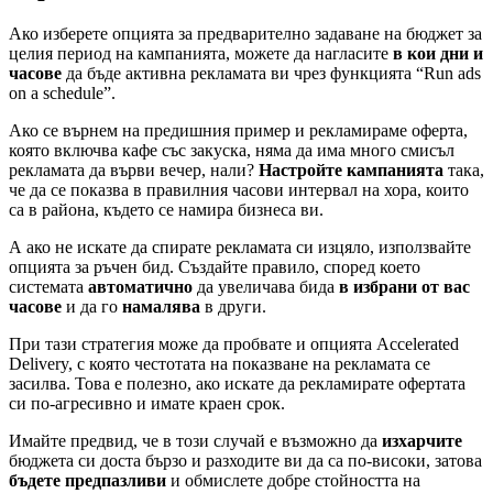
Ако изберете опцията за предварително задаване на бюджет за
целия период на кампанията, можете да нагласите
в кои дни и
часове
да бъде активна рекламата ви чрез функцията “Run ads
on a schedule”.
Ако се върнем на предишния пример и рекламираме оферта,
която включва кафе със закуска, няма да има много смисъл
рекламата да върви вечер, нали?
Настройте кампанията
така,
че да се показва в правилния часови интервал на хора, които
са в района, където се намира бизнеса ви.
А ако не искате да спирате рекламата си изцяло, използвайте
опцията за ръчен бид. Създайте правило, според което
системата
автоматично
да увеличава бида
в избрани от вас
часове
и да го
намалява
в други.
При тази стратегия може да пробвате и опцията Accelerated
Delivery, с която честотата на показване на рекламата се
засилва. Това е полезно, ако искате да рекламирате офертата
си по-агресивно и имате краен срок.
Имайте предвид, че в този случай е възможно да
изхарчите
бюджета си доста бързо и разходите ви да са по-високи, затова
бъдете предпазливи
и обмислете добре стойността на