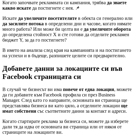
Когато започвате рекламната си кампания, трябва
да знаете
какво искате
да постигнете с нея. 📌
Искате
да увеличите посетителите
в обекта си генерално или
да засилите потока
в определени дни и часове, когато нямате
много работа? Или може би целта ви е
да увеличите оборота
до определена стойност X и сте готови да отделите рекламен
бюджет Y, за да го постигнете?
В името на анализа след края на кампанията и на постигането
на успехи и в бъдеще, разпишете целите си предварително.
Добавете данни за локациите си във
Facebook страницата си
В случай че бизнесът ви има
повече от една локация
, можете
да ги добавите към Facebook профила си през Business
Manager. След като го направите, основната ви страница ще
представлява бизнеса ви като цяло, а отделните локации
ще
имат собствени
със съответните данни за контакт и адреси.
Когато стартирате реклама за бизнеса си, можете да изберете
дали тя да идва от основната ви страница или от някоя от
страниците на локациите ви.