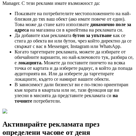
Manager. С тези реклами имате възможност да:
Показвате на потребителите местоположението на най-
близкия до тях ваш обект (ако имате повече от един).
Това може да стане като използвате
динамично поле за
адреса
на магазина си в криейтива на рекламата си.
Да добавите към рекламата
бутон за упътване
как се
стига до обекта ви или бутон, чрез който директно да се
свържат с вас в Messenger, Instagram или WhatsApp.
Когато таргетирате рекламата, можете да избирате от
обичайните варианти, но най-ключовото тук, разбира се,
е
локацията.
Можете да поставите пинчето на всяка
точка от картата и да изберете радиус, в който да попада
аудиторията ви. Или да изберете да таргетирате
локациите, където се намират вашите обекти.
В зависимост дали бизнесът ви е по-тясно ориентиран
към хората в квартала или не, тази функция ще ви
улесни в мисията да представите рекламата си
на
точните
потребители.
Активирайте рекламата през
определени часове от деня