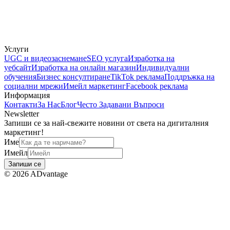
Услуги
UGC и видеозаснемане
SEO услуга
Изработка на
уебсайт
Изработка на онлайн магазин
Индивидуални
обучения
Бизнес консултиране
TikTok реклама
Поддръжка на
социални мрежи
Имейл маркетинг
Facebook реклама
Информация
Контакти
За Нас
Блог
Често Задавани Въпроси
Newsletter
Запиши се за най-свежите новини от света на дигиталния
маркетинг!
Име
Имейл
Запиши се
©
2026
ADvantage