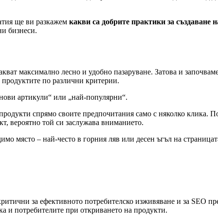
татия ще ви разкажем
какви са добрите практики за създаване 
ени бизнеси.
чакват максимално лесно и удобно пазаруване. Затова и започвам
а продуктите по различни критерии.
 „нови артикули“ или „най-популярни“.
 продукти спрямо своите предпочитания само с няколко клика. 
кт, вероятно той си заслужава вниманието.
мо място – най-често в горния ляв или десен ъгъл на страницат
 критични за ефективното потребителско изживяване и за SEO пр
така и потребителите при откриването на продукти.