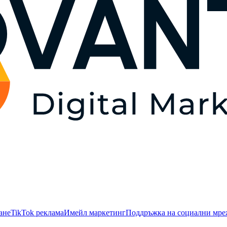
ане
TikTok рекламa
Имейл маркетинг
Поддръжка на социални мр