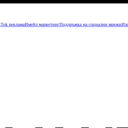
kTok рекламa
Имейл маркетинг
Поддръжка на социални мрежи
Изр