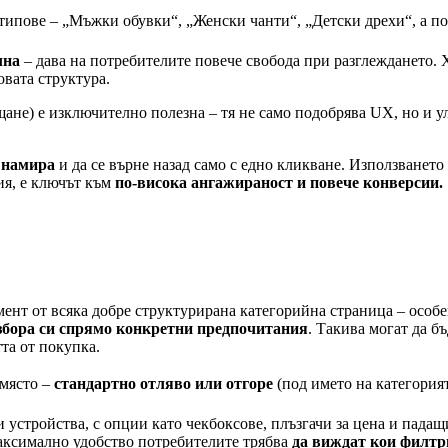
типове – „Мъжки обувки“, „Женски чанти“, „Детски дрехи“, а по
лна
– дава на потребителите повече свобода при разглеждането.
овата структура.
щане) е изключително полезна – тя не само подобрява UX, но и 
е намира
и да се върне назад само с едно кликване. Използванет
ия, е ключът към
по-висока ангажираност и повече конверсии.
ент от всяка добре структурирана категорийна страница – особе
збора си спрямо конкретни предпочитания
. Такива могат да бъ
та от покупка.
 място –
стандартно отляво или отгоре
(под името на категория
и устройства, с опции като чекбоксове, плъзгачи за цена и пада
максимално удобство потребителите трябва
да виждат кои филтр