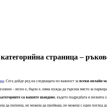
 категорийна страница – ръков
ица
. Сега дойде ред на следващата по важност за
всеки онлайн ма
азини - лесно е, бързо е, няма нужда да търсиш място за паркир
 категориите са вашите шандове
, където подредбата и визията 
еш да пипнеш, не можеш да пробваш, не можеш с един поглед да