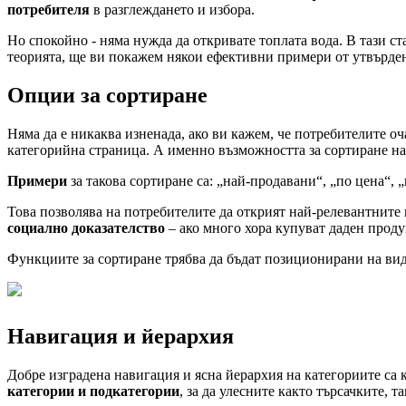
потребителя
в разглеждането и избора.
Но спокойно - няма нужда да откривате топлата вода. В тази с
теорията, ще ви покажем някои ефективни примери от утвърд
Опции за сортиране
Няма да е никаква изненада, ако ви кажем, че потребителите о
категорийна страница. А именно възможността за сортиране н
Примери
за такова сортиране са: „най-продавани“, „по цена“,
Това позволява на потребителите да открият най-релевантните
социално доказателство
– ако много хора купуват даден проду
Функциите за сортиране трябва да бъдат позиционирани на види
Навигация и йерархия
Добре изградена навигация и ясна йерархия на категориите са
категории и подкатегории
, за да улесните както търсачките, 