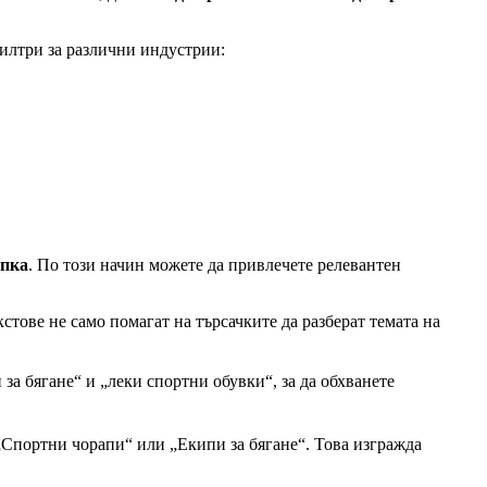
илтри за различни индустрии:
упка
. По този начин можете да привлечете релевантен
стове не само помагат на търсачките да разберат темата на
а бягане“ и „леки спортни обувки“, за да обхванете
„Спортни чорапи“ или „Екипи за бягане“. Това изгражда