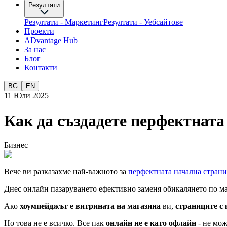
Резултати
Резултати - Маркетинг
Резултати - Уебсайтове
Проекти
ADvantage Hub
За нас
Блог
Контакти
BG
EN
11 Юли 2025
Как да създадете перфектната
Бизнес
Вече ви разказахме най-важното за
перфектната начална стран
Днес онлайн пазаруването ефективно заменя обикалянето по маг
Ако
хоумпейджът е витрината на магазина
ви,
страниците с
Но това не е всичко. Все пак
онлайн не е като офлайн
- не мож