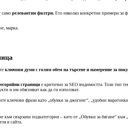
т само
релевантни филтри.
Ето няколко конкретни примери за ф
ие, марка.
аница
ате
ключови думи с голям обем на търсене и намерение за пок
тегорийни страници
е
критично за SEO видимостта. Този тип тек
кти и им обясняват как да ги използват.
те ключови фрази като „обувки за джогинг“, „удобни маратонки з
е към свързани подкатегории – като от „Обувки за бягане“ към 
ля в сайта.