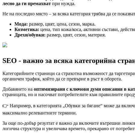
лесно да ги премахват
при нужда.
Не на последно място – за всяка категория трябва да се показва
Мода:
размер, цвят, цена, сезон, марка.
Козметика:
цена, тип кожа/коса, активни състави, действ
Дрехи/обувки:
размер, цвят, сезон, материя.
SEO - важно за всяка категорийна стр
Категорийните страници са страхотна възможност да таргетир
органичен трафик, който да се превърне в ръст в оборота.
Добавянето на
оптимизирани с ключови думи описания в ка
страницата, но и насочват потребителите към правилните проду
👉 Например, в категорията „Обувки за бягане“ може да включи
максимално релевантните термини.
За още по-добър резултат е важно да включите вътрешни линков
логична структура и увеличава времето, прекарано от потребите