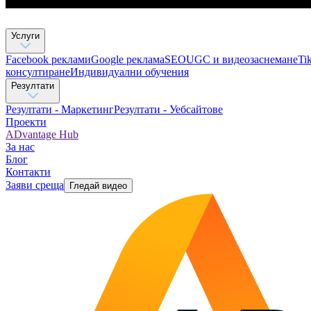
Услуги
Facebook реклами
Google реклама
SEO
UGC и видеозаснемане
Ti
консултиране​
Индивидуални обучения
Резултати
Резултати - Маркетинг
Резултати - Уебсайтове
Проекти
ADvantage Hub
За нас
Блог
Контакти
Заяви среща
Гледай видео