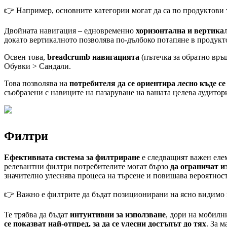
👉 Например, основните категории могат да са по продуктови 
Двойната навигация – едновременно
хоризонтална и вертика
докато вертикалното позволява по-дълбоко потапяне в продукт
Освен това,
breadcrumb навигацията
(пътечка за обратно връ
Обувки > Сандали.
Това позволява на
потребителя да се ориентира лесно къде с
съобразени с навиците на пазаруване на вашата целева аудитор
Филтри
Ефективната система за филтриране
е следващият важен елем
релевантни филтри потребителите могат бързо
да ограничат и
значително улеснява процеса на търсене и повишава вероятност
👉 Важно е филтрите да бъдат позиционирани на ясно видимо
Те трябва да бъдат
интуитивни за използване
, дори на мобилн
се показват най-отпред, за да се улесни достъпът до тях
. За 