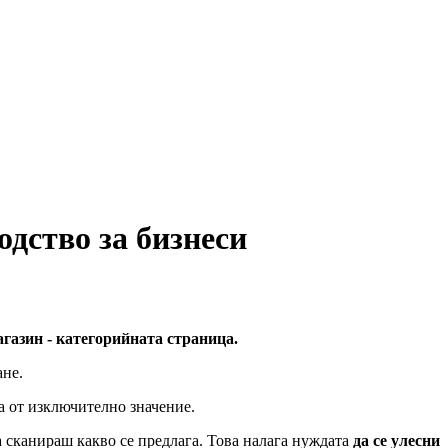
одство за бизнеси
газин - категорийната страница.
ане.
са от изключително значение.
 сканираш какво се предлага. Това налага нуждата
да се улесни