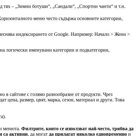
д тях – „Зимни ботуши“, „Сандали“, „Спортни чанти“ и т.н.
 Хоризонталното меню често съдържа основните категории,
улеснява индексирането от Google. Например: Начало > Жени >
о на логически именувани категории и подкатегории,
но в сайтове с голямо разнообразие от продукти. Чрез
дат цена, размер, цвят, марка, сезон, материал и други. Това
та).
щи менюта.
Филтрите, които се използват най-често, трябва да
и са активни
, да могат
да прилагат няколко едновременно
и