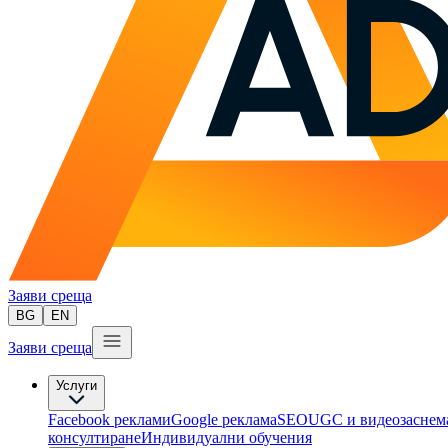
Заяви среща
BG
EN
Заяви среща
Услуги
Facebook реклами
Google реклама
SEO
UGC и видеозаснем
консултиране​
Индивидуални обучения