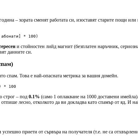
одина – хората сменят работата си, изоставят старите пощи или 
 абонати] * 100)
тересен
и стойностен лийд магнит (безплатен наръчник, сериозна
вят данните си.
спам)
ато спам. Това е най-опасната метрика за вашия домейн.
) * 100
о строг – под
0.1%
(само 1 оплакване на 1000 доставени имейла).
 отпише лесно, отколкото да ви докладва като спамър от яд. И н
 успешно приети от сървъра на получателя (т.е. не са отхвърлени