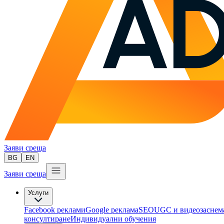
Заяви среща
BG
EN
Заяви среща
Услуги
Facebook реклами
Google реклама
SEO
UGC и видеозаснем
консултиране​
Индивидуални обучения