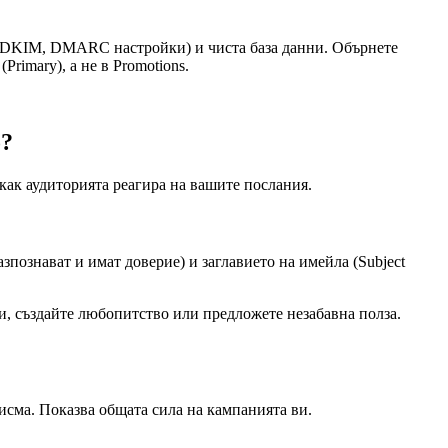
 DKIM, DMARC настройки) и чиста база данни. Обърнете
Primary), а не в Promotions.
о?
как аудиторията реагира на вашите послания.
зпознават и имат доверие) и заглавието на имейла (Subject
ни, създайте любопитство или предложете незабавна полза.
исма. Показва общата сила на кампанията ви.