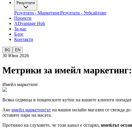
Резултати
Резултати - Маркетинг
Резултати - Уебсайтове
Проекти
ADvantage Hub
За нас
Блог
Контакти
BG
EN
30 Юни 2026
Метрики за имейл маркетинг: 
Имейл маркетинг
Всяка седмица в пощенските кутии на вашите клиенти попадат 
Ако
имейл маркетингът
на вашия онлайн магазин се свежда до
оставяте пари на масата.
Противно на слуховете, че този канал е остарял,
имейлът остав