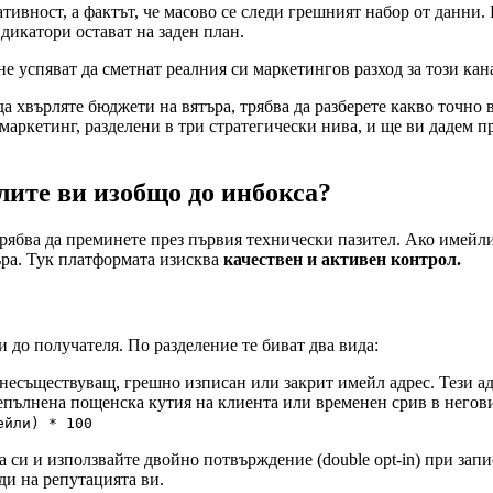
тивност, а фактът, че масово се следи грешният набор от данни. 
дикатори остават на заден план.
 успяват да сметнат реалния си маркетингов разход за този кана
е да хвърляте бюджети на вятъра, трябва да разберете какво точн
аркетинг, разделени в три стратегически нива, и ще ви дадем п
лите ви изобщо до инбокса?
рябва да преминете през първия технически пазител. Ако имейли
ъра. Тук платформата изисква
качествен
и активен контрол.
и до получателя. По разделение те биват два вида:
есъществуващ, грешно изписан или закрит имейл адрес. Тези адр
пълнена пощенска кутия на клиента или временен срив в негови
ейли) * 100
си и използвайте двойно потвърждение (double opt-in) при запи
ди на репутацията ви.