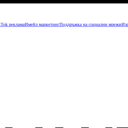
kTok рекламa
Имейл маркетинг
Поддръжка на социални мрежи
Изр