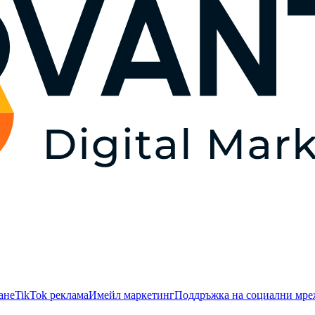
ане
TikTok рекламa
Имейл маркетинг
Поддръжка на социални мр