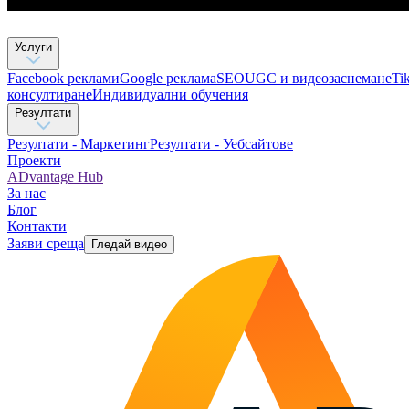
Услуги
Facebook реклами
Google реклама
SEO
UGC и видеозаснемане
Ti
консултиране​
Индивидуални обучения
Резултати
Резултати - Маркетинг
Резултати - Уебсайтове
Проекти
ADvantage Hub
За нас
Блог
Контакти
Заяви среща
Гледай видео