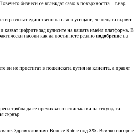
Повечето бизнеси се вглеждат само в повърхността – т.нар.
л и разчитат единствено на сляпо усещане, че нещата вървят.
о ви казват цифрите зад кулисите на вашата имейл платформа. В
рактически насоки как да постигнете реално
подобрение
на
те ви не пристигат в пощенската кутия на клиента, а правят
еси трябва да се премахват от списъка ви на секундата.
я сървър.
сване. Здравословният Bounce Rate е под
2%
. Всичко нагоре е