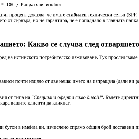
 * 100 / Изпратени имейли
кият процент доказва, че имате
стабилен
технически сетъп (SPF,
о от сървъра, но не гарантира, че е попаднало в главната папка (
нието: Какво се случва след отварянет
 ред на истинското потребителско изживяване. Тук проследяваме 
зависи почти изцяло от две неща: името на изпращача (дали ви ра
вия от типа на
"Специална оферта само днес!!!"
. Бъдете директ
е кара вашите клиенти да кликнат.
ли бутон в имейла ви, изчислено спрямо общия брой доставени п
за съдържанието