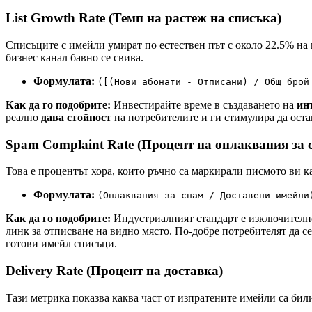
List Growth Rate (Темп на растеж на списъка)
Списъците с имейли умират по естествен път с около 22.5% на г
бизнес канал бавно се свива.
Формулата:
([(Нови абонати - Отписани) / Общ брой
Как да го подобрите:
Инвестирайте време в създаването на
ин
реално
дава стойност
на потребителите и ги стимулира да оста
Spam Complaint Rate (Процент на оплаквания за 
Това е процентът хора, които ръчно са маркирали писмото ви к
Формулата:
(Оплаквания за спам / Доставени имейли
Как да го подобрите:
Индустриалният стандарт е изключителн
линк за отписване на видно място. По-добре потребителят да се
готови имейл списъци.
Delivery Rate (Процент на доставка)
Тази метрика показва каква част от изпратените имейли са били