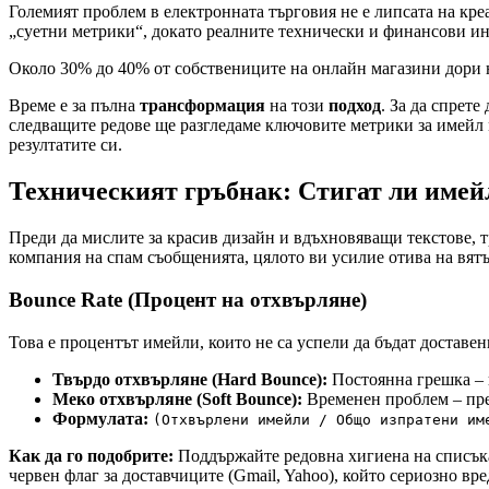
Големият проблем в електронната търговия не е липсата на креа
„суетни метрики“, докато реалните технически и финансови ин
Около 30% до 40% от собствениците на онлайн магазини дори не
Време е за пълна
трансформация
на този
подход
. За да спрет
следващите редове ще разгледаме ключовите метрики за имейл м
резултатите си.
Техническият гръбнак: Стигат ли имей
Преди да мислите за красив дизайн и вдъхновяващи текстове, т
компания на спам съобщенията, цялото ви усилие отива на вят
Bounce Rate (Процент на отхвърляне)
Това е процентът имейли, които не са успели да бъдат доставен
Твърдо отхвърляне (Hard Bounce):
Постоянна грешка – н
Меко отхвърляне (Soft Bounce):
Временен проблем – пре
Формулата:
(Отхвърлени имейли / Общо изпратени им
Как да го подобрите:
Поддържайте редовна хигиена на списъка 
червен флаг за доставчиците (Gmail, Yahoo), който сериозно вре