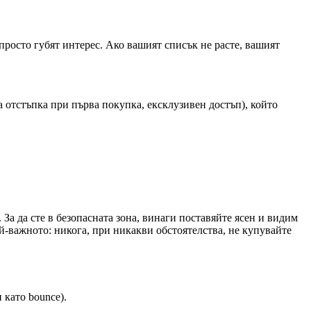
просто губят интерес. Ако вашият списък не расте, вашият
 отстъпка при първа покупка, ексклузивен достъп), който
 За да сте в безопасната зона, винаги поставяйте ясен и видим
ай-важното: никога, при никакви обстоятелства, не купувайте
 като bounce).