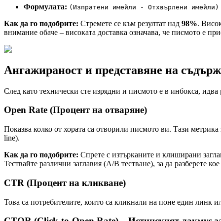
Формулата:
(Изпратени имейли - Отхвърлени имейли)
Как да го подобрите:
Стремете се към резултат над
98%
. Висо
внимание обаче – високата доставка означава, че писмото е приет
Ангажираност и представяне на съдържа
След като технически сте изрядни и писмото е в инбокса, идва
Open Rate (Процент на отваряне)
Показва колко от хората са отворили писмото ви. Тази метрика 
line).
Как да го подобрите:
Спрете с изтърканите и клиширани загла
Тествайте различни заглавия (A/B тестване), за да разберете ко
CTR (Процент на кликване)
Това са потребителите, които са кликнали на поне един линк и
CTOR (Click-to-Open Rate) – Истинският лакмус 