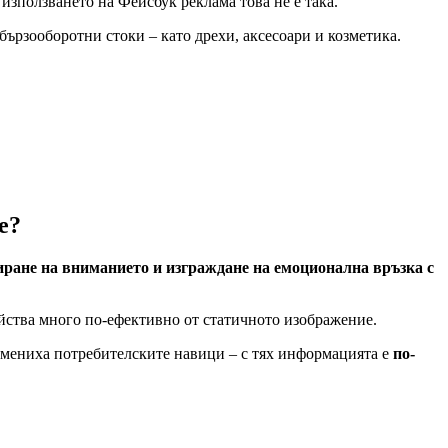
с използването на Фейсбук реклама това не е така.
бързооборотни стоки – като дрехи, аксесоари и козметика.
е?
ране на вниманието и изграждане на емоционална връзка с
ейства много по-ефективно от статичното изображение.
мениха потребителските навици – с тях информацията е
по-