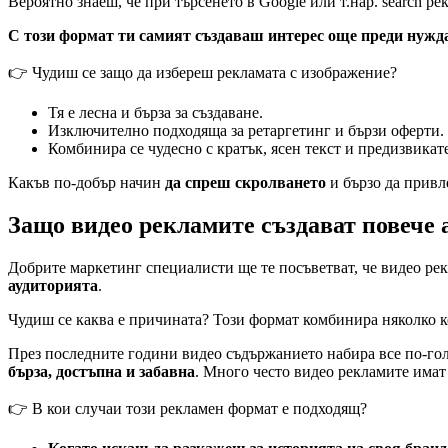
Вероятно знаеш, че при търсенето в Google или т.нар. search р
С този формат
ти самият създаваш интерес още преди нужда
👉 Чудиш се защо да избереш рекламата с изображение?
Тя е лесна и бърза за създаване.
Изключително подходяща за ретаргетинг и бързи оферти.
Комбинира се чудесно с кратък, ясен текст и предизвикат
Какъв по-добър начин
да спреш скролването
и бързо да привл
Защо видео рекламите създават повече
Добрите маркетинг специалисти ще те посъветват, че видео ре
аудиторията
.
Чудиш се каква е причината? Този формат комбинира няколко ко
През последните години видео съдържанието набира все по-го
бърза, достъпна и забавна
. Много често видео рекламите имат
👉 В кои случаи този рекламен формат е подходящ?