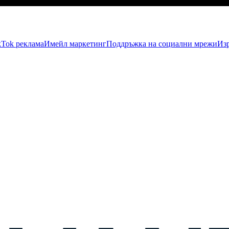
kTok рекламa
Имейл маркетинг
Поддръжка на социални мрежи
Изр