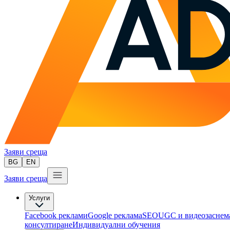
Заяви среща
BG
EN
Заяви среща
Услуги
Facebook реклами
Google реклама
SEO
UGC и видеозаснем
консултиране​
Индивидуални обучения