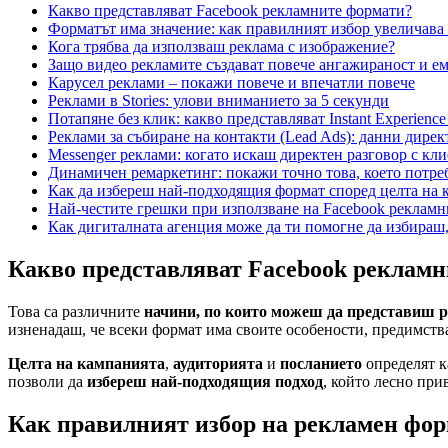
Какво представляват Facebook рекламните формати?
Форматът има значение: как правилният избор увеличава 
Кога трябва да използваш реклама с изображение?
Защо видео рекламите създават повече ангажираност и е
Карусел реклами – покажи повече и впечатли повече
Реклами в Stories: улови вниманието за 5 секунди
Потапяне без клик: какво представляват Instant Experienc
Реклами за събиране на контакти (Lead Ads): данни дирек
Messenger реклами: когато искаш директен разговор с кли
Динамичен ремаркетинг: покажи точно това, което потреб
Как да избереш най-подходящия формат според целта на 
Най-честите грешки при използване на Facebook рекламн
Как дигиталната агенция може да ти помогне да избираш
Какво представляват Facebook реклам
Това са различните
начини, по които можеш да представиш 
изненадаш, че всеки формат има своите особености, предимств
Целта на кампанията
,
аудиторията
и
посланието
определят к
позволи да
избереш най-подходящия подход
, който лесно при
Как правилният избор на рекламен фор