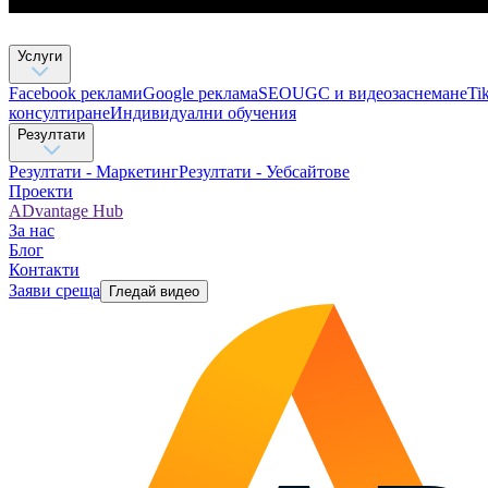
Услуги
Facebook реклами
Google реклама
SEO
UGC и видеозаснемане
Ti
консултиране​
Индивидуални обучения
Резултати
Резултати - Маркетинг
Резултати - Уебсайтове
Проекти
ADvantage Hub
За нас
Блог
Контакти
Заяви среща
Гледай видео