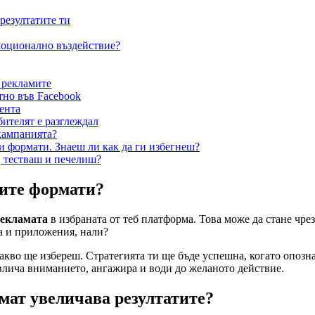
резултатите ти
моционално въздействие?
e рекламите
тно във Facebook
ента
ителят е разглеждал
кампанията?
и формати. Знаеш ли как да ги избегнеш?
, тестваш и печелиш?
ните формати?
рекламата
в избраната от теб платформа. Това може да стане чрез
а и приложения, нали?
акво ще избереш. Стратегията ти ще бъде успешна, когато опозн
влича вниманието, ангажира и води до желаното действие.
мат увеличава резултатите?