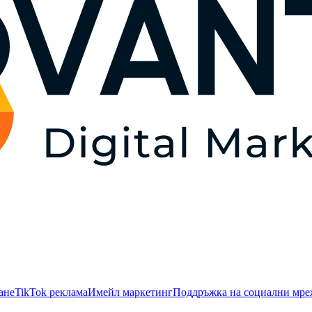
ане
TikTok рекламa
Имейл маркетинг
Поддръжка на социални мр