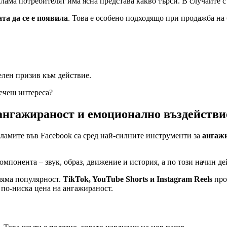
еклама потребителят има ясна представа какво търси. В случаите 
та да се е появила
. Това е особено подходящо при продажба на 
елен призив към действие.
ечеш интереса?
 ангажираност и емоционално въздействи
кламите във Facebook са сред най-силните инструменти за
ангажи
мпонента – звук, образ, движение и история, а по този начин д
ляма популярност.
TikTok, YouTube Shorts и Instagram Reels
про
 по-ниска цена на ангажираност.