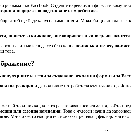
ка реклама във Facebook. Отделните рекламни формати комуники
стория или директно подтикване към действие.
ор за теб ще бъде карусел кампанията. Може би целиш да разк
ята, шансът за кликване, ангажираност и конверсии значител
о този начин можеш да се сблъскаш с
по-нисък интерес, по-висо
еш това.
ображение?
й-популярните и лесни за създаване рекламни формати за Fac
ионална реакция
и да подтикне потребителя към някакво действи
ползвай този похват, когато разширяваш асортимента, който пре
моция или сезонна кампания.
Това е чудесен начин да запознае
ляне
. Много често емоциите се оказват решаващ фактор, който 