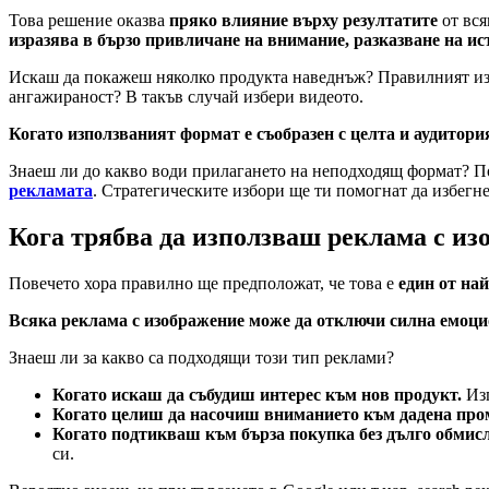
Това решение оказва
пряко влияние върху резултатите
от вся
изразява в бързо привличане на внимание, разказване на и
Искаш да покажеш няколко продукта наведнъж? Правилният изб
ангажираност? В такъв случай избери видеото.
Когато използваният формат е съобразен с целта и аудитори
Знаеш ли до какво води прилагането на неподходящ формат? П
рекламат
а
. Стратегическите избори ще ти помогнат да избегн
Кога трябва да използваш реклама с из
Повечето хора правилно ще предположат, че това е
един от на
Всяка реклама с изображение може да отключи силна емоц
Знаеш ли за какво са подходящи този тип реклами?
Когато искаш да събудиш интерес към нов продукт.
Из
Когато целиш да насочиш вниманието към дадена про
Когато подтикваш към бърза покупка без дълго обмис
си.