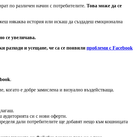
рат по различен начин с потребителите.
Това може да се
ажеш някаква история или искаш да създадеш емоционална
но се увеличава.
ки разходи и усещане, че са се появили
проблеми с Facebook
ebook
.
е, когато е добре замислена и визуално въздействаща.
длагаш.
ш аудиторията си с нови оферти.
определя дали потребителите ще добавят нещо към кошницата