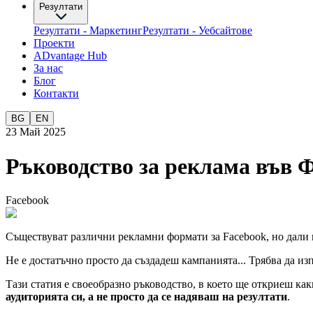
Резултати
Резултати - Маркетинг
Резултати - Уебсайтове
Проекти
ADvantage Hub
За нас
Блог
Контакти
BG
EN
23 Май 2025
Ръководство за реклама във 
Facebook
Съществуват различни рекламни формати за Facebook, но дали 
Не е достатъчно просто да създадеш кампанията... Трябва да и
Тази статия е своеобразно ръководство, в което ще откриеш ка
аудиторията си, а не просто да се надяваш на резултати
.