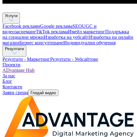
Услуги
Facebook реклами
Google реклама
SEO
UGC и
видеозаснемане
TikTok рекламa
Имейл маркетинг
Поддръжка
на социални мрежи
Изработка на уебсайт
Изработка на онлайн
магазин
Бизнес консултиране​
Индивидуални обучения
Резултати
Резултати - Маркетинг
Резултати - Уебсайтове
Проекти
ADvantage Hub
За нас
Блог
Контакти
Заяви среща
Гледай видео