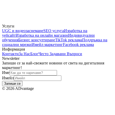
Услуги
UGC и видеозаснемане
SEO услуга
Изработка на
уебсайт
Изработка на онлайн магазин
Индивидуални
обучения
Бизнес консултиране
TikTok реклама
Поддръжка на
социални мрежи
Имейл маркетинг
Facebook реклама
Информация
Контакти
За Нас
Блог
Често Задавани Въпроси
Newsletter
Запиши се за най-свежите новини от света на дигиталния
маркетинг!
Име
Имейл
Запиши се
©
2026
ADvantage