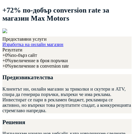
+72% по-добър conversion rate
за
магазин Max Motors
Предоставяни услуги
Изработка на онлайн магазин
Резултати
+
0
%
по-бърз сайт
+
0
%
увеличение в броя поръчки
+
0
%
увеличение в conversion rate
Предизвикателства
Клиентът ни, онлайн магазин за триколки и скутери и ATV,
спира да генерира поръчки, въпреки че има реклама.
Инвестират се пари в рекламен бюджет, рекламира се
активно, но въпреки това резултатите спадат, а конкуренцията
стремглаво напредва.
Решения
Изградихме изцяло нов уебсайт, като извършихме следните