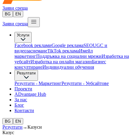
Заяви среща
BG
EN
Заяви среща
Услуги
Facebook реклами
Google реклама
SEO
UGC и
видеозаснемане
TikTok рекламa
Имейл
маркетинг
Поддръжка на социални мрежи
Изработка на
уебсайт
Изработка на онлайн магазин
Бизнес
консултиране​
Индивидуални обучения
Резултати
Резултати - Маркетинг
Резултати - Уебсайтове
Проекти
ADvantage Hub
За нас
Блог
Контакти
BG
EN
Резултати
→
Казуси
Казус