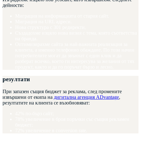
дейности:
Миграция на информацията от стария сайт.
Миграция на URL адреси.
Нова структура с 301 редиректи.
Създадохме изцяло нова визия с тема, която съответства
на бранда.
Оптимизирахме сайта за най-важната реализация за
клиента, а именно телефонно обаждане. По този начин
потребителите могат да звъннат с един клик и да
разберат всичко, което ги интересува за желания от тях
продукт, както и да го поръчат бързо и лесно.
резултати
При запазен същия бюджет за реклама, след промените
извършени от екипа на
дигитална агенция ADvantage
,
резултатите на клиента се възобновяват:
42% по-бърз сайт;
78% увеличение в броя поръчки със същия рекламен
бюджет;
72% увеличение в conversion rate.