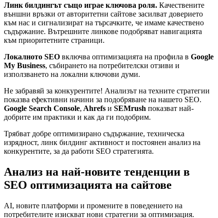
Линк билдингът също играе ключова роля.
Качествените
външни връзки от авторитетни сайтове засилват доверието
към нас и сигнализират на търсачките, че имаме качествено
съдържание. Вътрешните линкове подобряват навигацията
към приоритетните страници.
Локалното SEO
включва оптимизацията на профила в
Google
My Business
, събирането на потребителски отзиви и
използването на локални ключови думи.
Не забравяй за конкурентите! Анализът на техните стратегии
показва ефективни начини за подобряване на нашето SEO.
Google Search Console
,
Ahrefs
и
SEMrush
показват най-
добрите им практики и как да ги подобрим.
Трябват добре оптимизирано съдържание, техническа
изрядност, линк билдинг активност и постоянен анализ на
конкурентите, за да работи SEO стратегията.
Анализ на най-новите тенденции в
SEO оптимизацията на сайтове
AI, новите платформи и промените в поведението на
потребителите изискват нови стратегии за оптимизация.