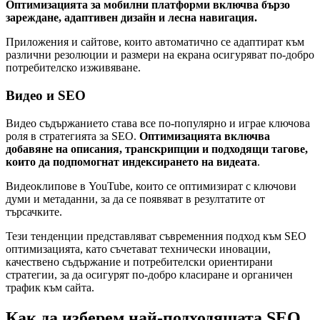
Оптимизацията за мобилни платформи включва бързо
зареждане, адаптивен дизайн и лесна навигация.
Приложения и сайтове, които автоматично се адаптират към
различни резолюции и размери на екрана осигуряват по-добро
потребителско изживяване.
Видео и SEO
Видео съдържанието става все по-популярно и играе ключова
роля в стратегията за SEO.
Оптимизацията включва
добавяне на описания, транскрипции и подходящи тагове,
които да подпомогнат индексирането на видеата
.
Видеоклипове в YouTube, които се оптимизират с ключови
думи и метаданни, за да се появяват в резултатите от
търсачките.
Тези тенденции представляват съвременния подход към SEO
оптимизацията, като съчетават технически иновации,
качествено съдържание и потребителски ориентирани
стратегии, за да осигурят по-добро класиране и органичен
трафик към сайта.
Как да изберем най-подходящата SEO