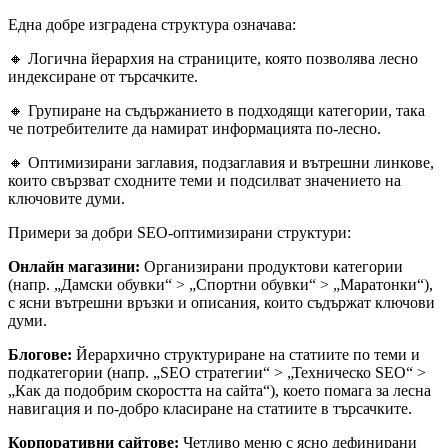
Една добре изградена структура означава:
🔸 Логична йерархия на страниците, която позволява лесно
индексиране от търсачките.
🔸 Групиране на съдържанието в подходящи категории, така
че потребителите да намират информацията по-лесно.
🔸 Оптимизирани заглавия, подзаглавия и вътрешни линкове,
които свързват сходните теми и подсилват значението на
ключовите думи.
Примери за добри SEO-оптимизирани структури:
Онлайн магазини:
Организирани продуктови категории
(напр. „Дамски обувки“ > „Спортни обувки“ > „Маратонки“),
с ясни вътрешни връзки и описания, които съдържат ключови
думи.
Блогове:
Йерархично структуриране на статиите по теми и
подкатегории (напр. „SEO стратегии“ > „Техническо SEO“ >
„Как да подобрим скоростта на сайта“), което помага за лесна
навигация и по-добро класиране на статиите в търсачките.
Корпоративни сайтове:
Четливо меню с ясно дефинирани