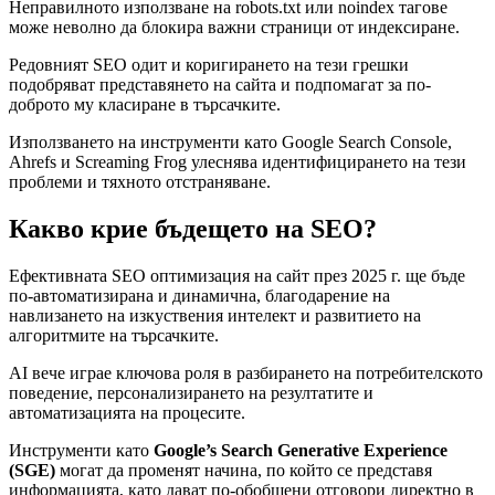
Неправилното използване на robots.txt или noindex тагове
може неволно да блокира важни страници от индексиране.
Редовният SEO одит и коригирането на тези грешки
подобряват представянето на сайта и подпомагат за по-
доброто му класиране в търсачките.
Използването на инструменти като Google Search Console,
Ahrefs и Screaming Frog улеснява идентифицирането на тези
проблеми и тяхното отстраняване.
Какво крие бъдещето на SEO?
Ефективната SEO оптимизация на сайт през 2025 г. ще бъде
по-автоматизирана и динамична, благодарение на
навлизането на изкуствения интелект и развитието на
алгоритмите на търсачките.
AI вече играе ключова роля в разбирането на потребителското
поведение, персонализирането на резултатите и
автоматизацията на процесите.
Инструменти като
Google’s
Search Generative Experience
(SGE)
могат да променят начина, по който се представя
информацията, като дават по-обобщени отговори директно в