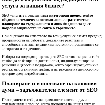
услуга за нашия бизнес?
SEO услугите представляват
интегриран процес, който
обединява техническа оптимизация, стратегическо
планиране на съдържанието и линк билдинг, за да се
подобри видимостта на сайта в търсачките.
При оценката на качеството на тези услуги се вземат предвид
прозрачността на работата, доказаните резултати и
способността за адаптиране към постоянно променящите се
алгоритми и тенденции.
Изборът на подходящ партньор за SEO оптимизация на сайт
трябва да се базира на доказан опит, индивидуализирани
решения и цялостна поддръжка, които гарантират устойчив
растеж на органичния трафик и изграждане на дългосрочно
доверие сред потребителите.
Планиране и използване на ключови
думи – задължителен елемент от SEO
Планирането и избора на правилните ключови думи е
фундаментален процес, който позволява на нашия сайт да