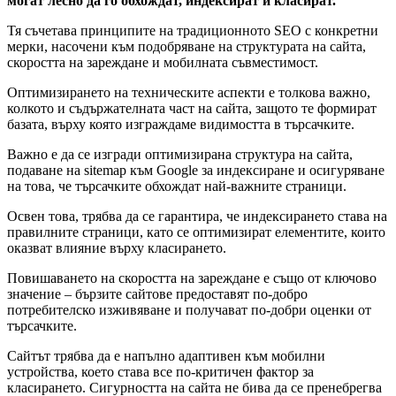
могат лесно да го обхождат, индексират и класират.
Тя съчетава принципите на традиционното SEO с конкретни
мерки, насочени към подобряване на структурата на сайта,
скоростта на зареждане и мобилната съвместимост.
Оптимизирането на техническите аспекти е толкова важно,
колкото и съдържателната част на сайта, защото те формират
базата, върху която изграждаме видимостта в търсачките.
Важно е да се изгради оптимизирана структура на сайта,
подаване на sitemap към Google за индексиране и осигуряване
на това, че търсачките обхождат най-важните страници.
Освен това, трябва да се гарантира, че индексирането става на
правилните страници, като се оптимизират елементите, които
оказват влияние върху класирането.
Повишаването на скоростта на зареждане е също от ключово
значение – бързите сайтове предоставят по-добро
потребителско изживяване и получават по-добри оценки от
търсачките.
Сайтът трябва да е напълно адаптивен към мобилни
устройства, което става все по-критичен фактор за
класирането. Сигурността на сайта не бива да се пренебрегва