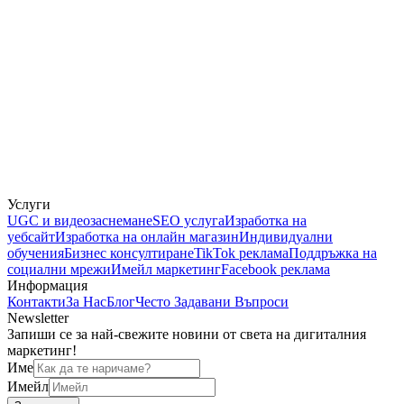
Услуги
UGC и видеозаснемане
SEO услуга
Изработка на
уебсайт
Изработка на онлайн магазин
Индивидуални
обучения
Бизнес консултиране
TikTok реклама
Поддръжка на
социални мрежи
Имейл маркетинг
Facebook реклама
Информация
Контакти
За Нас
Блог
Често Задавани Въпроси
Newsletter
Запиши се за най-свежите новини от света на дигиталния
маркетинг!
Име
Имейл