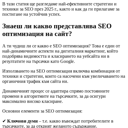
В тази статия ще разгледаме най-ефективните стратегии и
техники за SEO през 2025 г., както и как да ги прилагаме за
постигане на устойчив успех.
Знаеш ли какво представлява SEO
оптимизация на сайт?
А ти чудиш ли се какво е SEO оптимизация? Това е един от
най-динамичните аспекти на дигиталния маркетинг, който
подобрява видимостта и класирането на уебсайта ни в
резултатите на търсачки като Google.
Използването на SEO оптимизация включва комбинация от
техники и стратегии, които са насочени към увеличаването на
органичния трафик към сайта ни.
Динамичният процес се адаптира спрямо постоянните
промени в алгоритмите на търсачките, за да осигури
максимално високо класиране.
Основни елементи за SEO оптимизация:
✔
Ключови думи
– т.е. какво въвеждат потребителите в
търсачките, за да открият желаното съдържание.