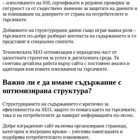
– използването на SSL сертификати и редовни проверки за
сигурност са от съществено значение за защитата на данните и
за повишаване на доверието от страна на потребителите и
търсачките.
Добавянето на структурирани данни също играе важна роля –
търсачките по-добре разбират контекста на съдържанието и го
представят в специални снипети.
Техническата SEO оптимизация е неразделна част от
цялостната стратегия за успех в дигиталната среда. Тя
съчетава детайлна работа върху сайта с постоянен анализ и
адаптация към новите изисквания на търсачките.
Важно ли е да имаме съдържание с
оптимизирана структура?
Структурирането на съдържанието е критично за
ефективността на SEO, защото то помага както на търсачките,
така и на потребителите да намират информацията по-лесно.
Добре изграденият сайт включва организирани страници,
категории и вътрешни връзки – улеснява навигацията и
подобрява потребителското изживяване.