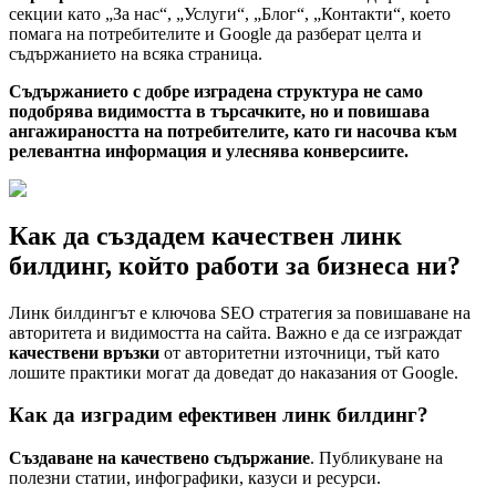
секции като „За нас“, „Услуги“, „Блог“, „Контакти“, което
помага на потребителите и Google да разберат целта и
съдържанието на всяка страница.
Съдържанието с добре изградена структура не само
подобрява видимостта в търсачките, но и повишава
ангажираността на потребителите, като ги насочва към
релевантна информация и улеснява конверсиите.
Как да създадем качествен линк
билдинг, който работи за бизнеса ни?
Линк билдингът е ключова SEO стратегия за повишаване на
авторитета и видимостта на сайта. Важно е да се изграждат
качествени връзки
от авторитетни източници, тъй като
лошите практики могат да доведат до наказания от Google.
Как да изградим ефективен линк билдинг?
Създаване на качествено съдържание
. Публикуване на
полезни статии, инфографики, казуси и ресурси.