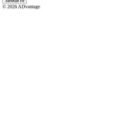
Запиши се
©
2026
ADvantage