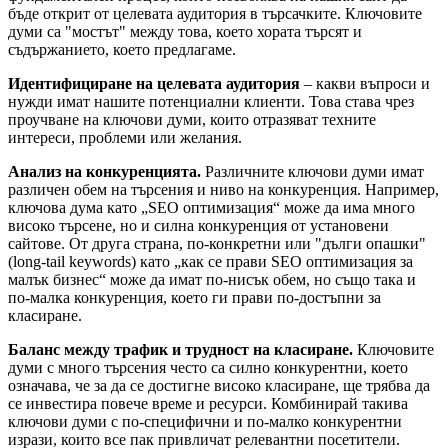
бъде открит от целевата аудитория в търсачките. Ключовите
думи са "мостът" между това, което хората търсят и
съдържанието, което предлагаме.
Идентифициране на целевата аудитория
– какви въпроси и
нужди имат нашите потенциални клиенти. Това става чрез
проучване на ключови думи, които отразяват техните
интереси, проблеми или желания.
Анализ на конкуренцията.
Различните ключови думи имат
различен обем на търсения и ниво на конкуренция. Например,
ключова дума като „SEO оптимизация“ може да има много
високо търсене, но и силна конкуренция от установени
сайтове. От друга страна, по-конкретни или "дълги опашки"
(long-tail keywords) като „как се прави SEO оптимизация за
малък бизнес“ може да имат по-нисък обем, но също така и
по-малка конкуренция, което ги прави по-достъпни за
класиране.
Баланс между трафик и трудност на класиране.
Ключовите
думи с много търсения често са силно конкурентни, което
означава, че за да се достигне високо класиране, ще трябва да
се инвестира повече време и ресурси. Комбинирай такива
ключови думи с по-специфични и по-малко конкурентни
изрази, които все пак привличат релевантни посетители.