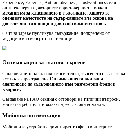
Experience, Expertise, Authoritativeness, Trustworthiness или
опит, експертиза, авторитет и достоверност –
важен
механизъм за класирането в търсачките, защото те
оценяват качеството на съдържанието въз основа на
достоверни източници и доказана компетентност.
Сайт за здраве публикува съдържание, подкрепено от
медицински експерти и източници.
Оптимизация за гласово търсене
С навлизането на гласовите асистенти, търсенето с глас става
все по-разпространено.
Оптимизацията включва
адаптиране на съдържанието към разговорни фрази и
въпроси.
Създаване на FAQ секция с отговори на типични въпроси,
които потребителите задават чрез гласови команди.
Мобилна оптимизация
Мобилните устройства доминират трафика в интернет.