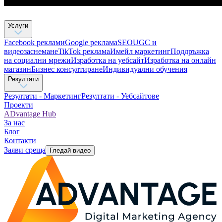
Услуги
Facebook реклами
Google реклама
SEO
UGC и
видеозаснемане
TikTok рекламa
Имейл маркетинг
Поддръжка
на социални мрежи
Изработка на уебсайт
Изработка на онлайн
магазин
Бизнес консултиране​
Индивидуални обучения
Резултати
Резултати - Маркетинг
Резултати - Уебсайтове
Проекти
ADvantage Hub
За нас
Блог
Контакти
Заяви среща
Гледай видео