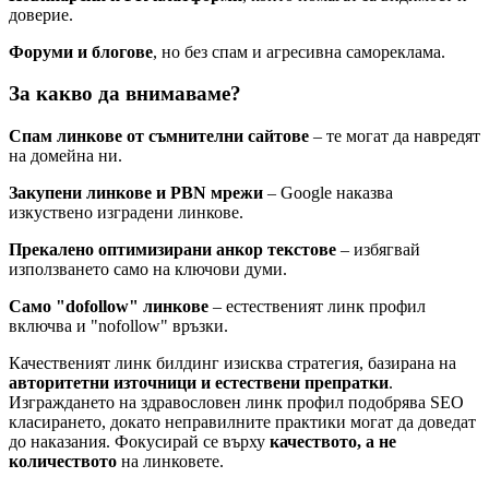
доверие.
Форуми и блогове
, но без спам и агресивна самореклама.
За какво да внимаваме?
Спам линкове от съмнителни сайтове
– те могат да навредят
на домейна ни.
Закупени линкове и PBN мрежи
– Google наказва
изкуствено изградени линкове.
Прекалено оптимизирани анкор текстове
– избягвай
използването само на ключови думи.
Само "dofollow" линкове
– естественият линк профил
включва и "nofollow" връзки.
Качественият линк билдинг изисква стратегия, базирана на
авторитетни източници и естествени препратки
.
Изграждането на здравословен линк профил подобрява SEO
класирането, докато неправилните практики могат да доведат
до наказания. Фокусирай се върху
качеството, а не
количеството
на линковете.