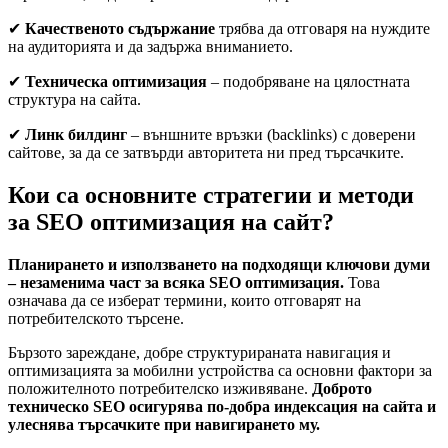
✔
Качественото съдържание
трябва да отговаря на нуждите
на аудиторията и да задържа вниманието.
✔
Техническа оптимизация
– подобряване на цялостната
структура на сайта.
✔
Линк билдинг
– външните връзки (backlinks) с доверени
сайтове, за да се затвърди авторитета ни пред търсачките.
Кои са основните стратегии и методи
за SEO оптимизация на сайт?
Планирането и използването на подходящи ключови думи
– незаменима част за всяка SEO оптимизация.
Това
означава да се изберат термини, които отговарят на
потребителското търсене.
Бързото зареждане, добре структурираната навигация и
оптимизацията за мобилни устройства са основни фактори за
положителното потребителско изживяване.
Доброто
техническо SEO осигурява по-добра индексация на сайта и
улеснява търсачките при навигирането му.