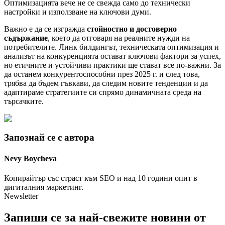
Оптимизацията вече не се свежда само до технически
настройки и използване на ключови думи.
Важно е да се изгражда
стойностно и достоверно
съдържание
, което да отговаря на реалните нужди на
потребителите. Линк билдингът, техническата оптимизация и
анализът на конкуренцията остават ключови фактори за успех,
но етичните и устойчиви практики ще стават все по-важни. За
да останем конкурентоспособни през 2025 г. и след това,
трябва да бъдем гъвкави, да следим новите тенденции и да
адаптираме стратегиите си спрямо динамичната среда на
търсачките.
Запознай се с автора
Nevy
Boycheva
Копирайтър със страст към SEO и над 10 години опит в
дигиталния маркетинг.
Newsletter
Запиши се за най-свежите новини от