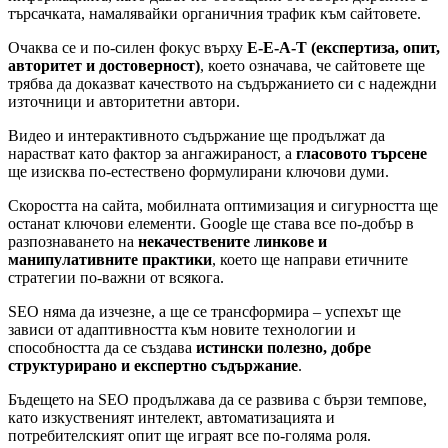
търсачката, намалявайки органичния трафик към сайтовете.
Очаква се и по-силен фокус върху
E-E-A-T (експертиза, опит,
авторитет и достоверност)
, което означава, че сайтовете ще
трябва да доказват качеството на съдържанието си с надеждни
източници и авторитетни автори.
Видео и интерактивното съдържание ще продължат да
нарастват като фактор за ангажираност, а
гласовото търсене
ще изисква по-естествено формулирани ключови думи.
Скоростта на сайта, мобилната оптимизация и сигурността ще
останат ключови елементи. Google ще става все по-добър в
разпознаването на
некачествените линкове и
манипулативните практики
, което ще направи етичните
стратегии по-важни от всякога.
SEO няма да изчезне, а ще се трансформира – успехът ще
зависи от адаптивността към новите технологии и
способността да се създава
истински полезно, добре
структурирано и експертно съдържание
.
Бъдещето на SEO продължава да се развива с бързи темпове,
като изкуственият интелект, автоматизацията и
потребителският опит ще играят все по-голяма роля.