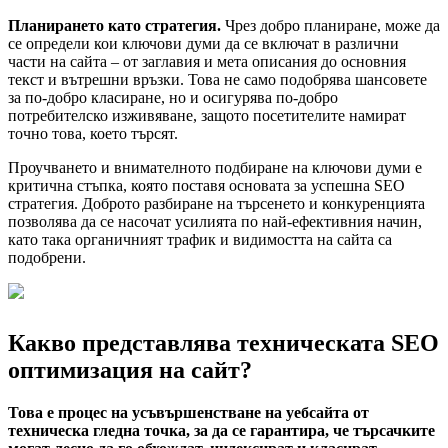
Планирането като стратегия.
Чрез добро планиране, може да
се определи кои ключови думи да се включат в различни
части на сайта – от заглавия и мета описания до основния
текст и вътрешни връзки. Това не само подобрява шансовете
за по-добро класиране, но и осигурява по-добро
потребителско изживяване, защото посетителите намират
точно това, което търсят.
Проучването и внимателното подбиране на ключови думи е
критична стъпка, която поставя основата за успешна SEO
стратегия. Доброто разбиране на търсенето и конкуренцията
позволява да се насочат усилията по най-ефективния начин,
като така органичният трафик и видимостта на сайта са
подобрени.
Какво представлява техническата SEO
оптимизация на сайт?
Това е процес на усъвършенстване на уебсайта от
техническа гледна точка, за да се гарантира, че търсачките