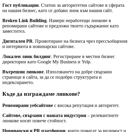
Гост публикации
. Статии за авторитетни сайтове в сферата
на нашия бизнес, като се добави линк към нашия сайт.
Broken Link Building
. Намери неработещи линкове в
реномирани сайтове и предложи твоето съдържание като
заместител.
Дигитален PR
. Промотиране на бизнеса чрез прессъобщения
и интервюта в новинарски сайтове.
Локален линк билдинг
. Регистриране в местни бизнес
директории като Google My Business и Yelp.
Вътрешни линкове
. Използването на добре свързани
страници в сайта, за да се подобри структурата и
индексирането.
Къде да изграждаме линкове?
Реномирани уебсайтове
с висока репутация и авторитет.
Сайтове, свързани с нашата индустрия
– релевантните
линкове носят повече стойност.
Новинарски и PR платформи
, които помагат за видимост и