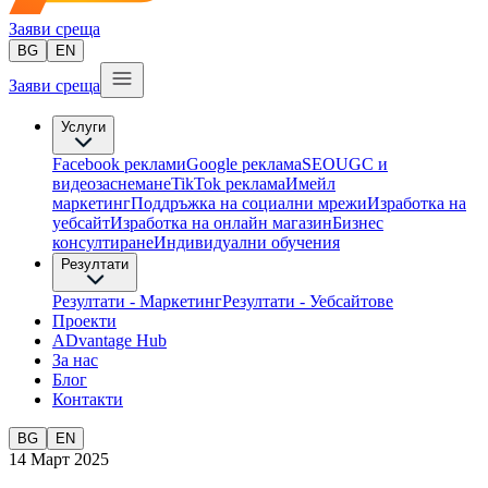
Заяви среща
BG
EN
Заяви среща
Услуги
Facebook реклами
Google реклама
SEO
UGC и
видеозаснемане
TikTok рекламa
Имейл
маркетинг
Поддръжка на социални мрежи
Изработка на
уебсайт
Изработка на онлайн магазин
Бизнес
консултиране​
Индивидуални обучения
Резултати
Резултати - Маркетинг
Резултати - Уебсайтове
Проекти
ADvantage Hub
За нас
Блог
Контакти
BG
EN
14 Март 2025