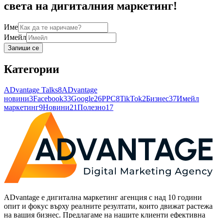
света на дигиталния маркетинг!
Име
Имейл
Запиши се
Категории
ADvantage Talks
8
ADvantage
новини
3
Facebook
33
Google
26
PPC
8
TikTok
2
Бизнес
37
Имейл
маркетинг
9
Новини
21
Полезно
17
ADvantage е дигитална маркетинг агенция с над 10 години
опит и фокус върху реалните резултати, които движат растежа
на вашия бизнес. Предлагаме на нашите клиенти ефективна