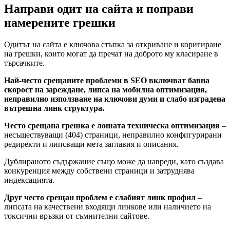
Направи одит на сайта и поправи
намерените грешки
Одитът на сайта е ключова стъпка за откриване и коригиране
на грешки, които могат да пречат на доброто му класиране в
търсачките.
Най-често срещаните проблеми в SEO включват бавна
скорост на зареждане, липса на мобилна оптимизация,
неправилно използване на ключови думи и слабо изградена
вътрешна линк структура.
Често срещана грешка е лошата техническа оптимизация
–
несъществуващи (404) страници, неправилно конфигурирани
редиректи и липсващи мета заглавия и описания.
Дублираното съдържание също може да навреди, като създава
конкуренция между собствени страници и затруднява
индексацията.
Друг често срещан проблем е слабият линк профил
–
липсата на качествени входящи линкове или наличието на
токсични връзки от съмнителни сайтове.