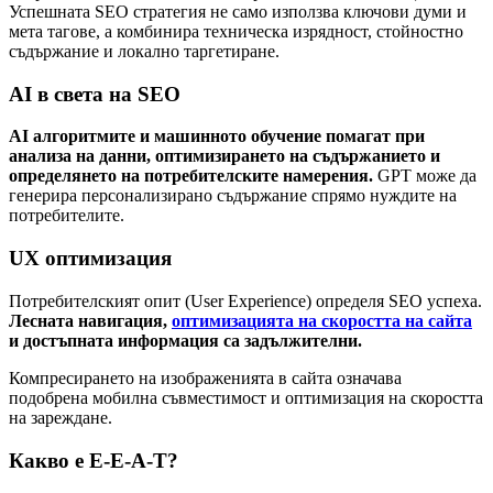
Успешната SEO стратегия не само използва ключови думи и
мета тагове, а комбинира техническа изрядност, стойностно
съдържание и локално таргетиране.
AI в света на SEO
AI алгоритмите и машинното обучение помагат при
анализа на данни, оптимизирането на съдържанието и
определянето на потребителските намерения.
GPT може да
генерира персонализирано съдържание спрямо нуждите на
потребителите.
UX оптимизация
Потребителският опит (User Experience) определя SEO успеха.
Лесната навигация,
оптимизацията на скоростта на сайта
и достъпната информация са задължителни.
Компресирането на изображенията в сайта означава
подобрена мобилна съвместимост и оптимизация на скоростта
на зареждане.
Какво е E-E-A-T?