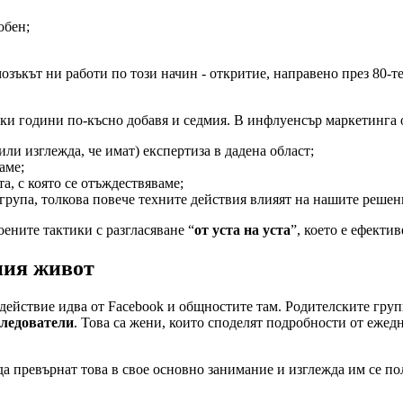
обен;
мозъкът ни работи по този начин - откритие, направено през 80-т
етки години по-късно добавя и седмия. В инфлуенсър маркетинга 
или изглежда, че имат) експертиза в дадена област;
аме;
а, с която се отъждествяваме;
група, толкова повече техните действия влияят на нашите решен
оените тактики с разгласяване “
от уста на уста
”, което е ефекти
ния живот
 действие идва от Facebook и общностите там. Родителските гру
следователи
. Това са жени, които споделят подробности от ежедн
да превърнат това в свое основно занимание и изглежда им се по