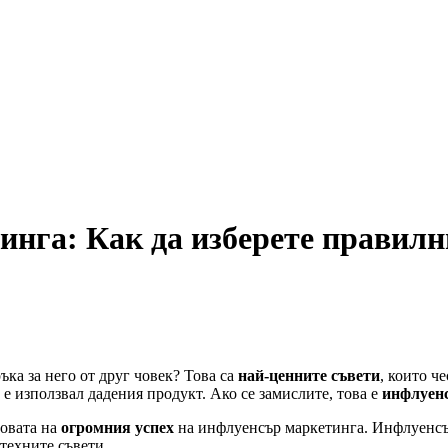
инга: Как да изберете правилн
ка за него от друг човек? Това са
най-ценните съвети
, които ч
 е използвал дадения продукт. Ако се замислите, това е
инфлуен
новата на
огромния успех
на инфлуенсър маркетинга. Инфлуенсър
техните съвети.