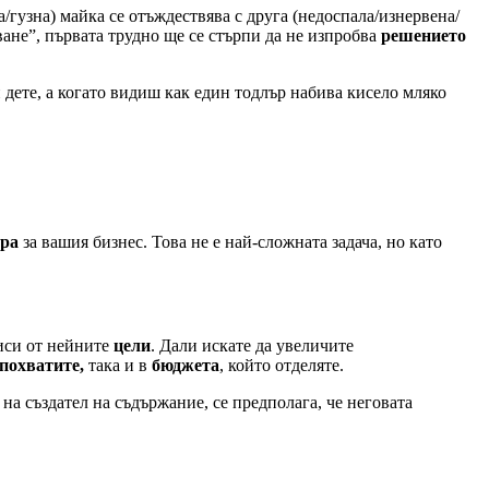
/гузна) майка се отъждествява с друга (недоспала/изнервена/
ване”, първата трудно ще се стърпи да не изпробва
решението
 дете, а когато видиш как един тодлър набива кисело мляко
ора
за вашия бизнес. Това не е най-сложната задача, но като
виси от нейните
цели
. Дали искате да увеличите
похватите,
така и в
бюджета
, който отделяте.
на създател на съдържание, се предполага, че неговата