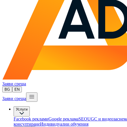
Заяви среща
BG
EN
Заяви среща
Услуги
Facebook реклами
Google реклама
SEO
UGC и видеозаснем
консултиране​
Индивидуални обучения