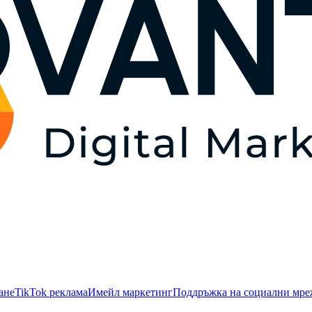
ане
TikTok рекламa
Имейл маркетинг
Поддръжка на социални мр