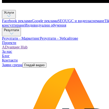
Услуги
Facebook реклами
Google реклама
SEO
UGC и видеозаснемане
Ti
консултиране​
Индивидуални обучения
Резултати
Резултати - Маркетинг
Резултати - Уебсайтове
Проекти
ADvantage Hub
За нас
Блог
Контакти
Заяви среща
Гледай видео