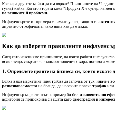
Кое кара другите майки да им вярват? Принципите на Чалдини с
гузна) майка. Когато втората каже “Продукт Х е супер, на мен
на всичките й проблеми.
Инфлуенсърите от примера са имали успех, защото са
автенти
директно от кофичката, явно няма как да е лъжа.
Как да изберете правилните инфлуенсър
След като изяснихме принципите, на които работи инфлуенсър 
всяко нещо, свързано с взаимоотношения с хора, понякога може
1. Определете целите на бизнеса си, които искате
Всяка ваша маркетинг идея трябва да започва от тук, иначе е в
разпознаваемостта
на бранда, да насочите повече
трафик
или 
Инфлуенсър маркетингът например би бил
изключително ефе
аудитория се припокрива с вашата като
демография и интерес