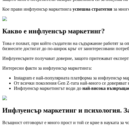
Кое прави инфлуенсър маркетинга
успешна стратегия
за мног
Какво е инфлуенсър маркетинг?
Това е похват, при който създатели на съдържание работят за о
бизнесите достигат до по-широк кръг от заинтересовани потреб
Инфлуенсърите получават доверие, защото притежават експертиз
Интересни факти за инфлуенсър маркетинга:
Instagram е най-популярната платформа за инфлуенсър ма
От всички поколения Gen Z-тата най-много се доверяват 
Инфлуенсър маркетингът води до
най-висока възвръща
Инфлуенсър маркетинг и психология. З
Всъщност отговорът е много прост и той се крие в науката за ч