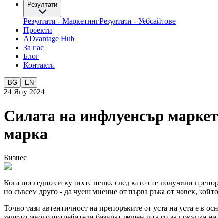
Резултати
Резултати - Маркетинг
Резултати - Уебсайтове
Проекти
ADvantage Hub
За нас
Блог
Контакти
BG
EN
24 Яну 2024
Силата на инфлуенсър маркет
марка
Бизнес
Кога последно си купихте нещо, след като сте получили препоръ
но съвсем друго - да чуеш мнение от първа ръка от човек, който
Точно тази автентичност на препоръките от уста на уста е в ос
защото много потребители базират решенията си за покупка на 