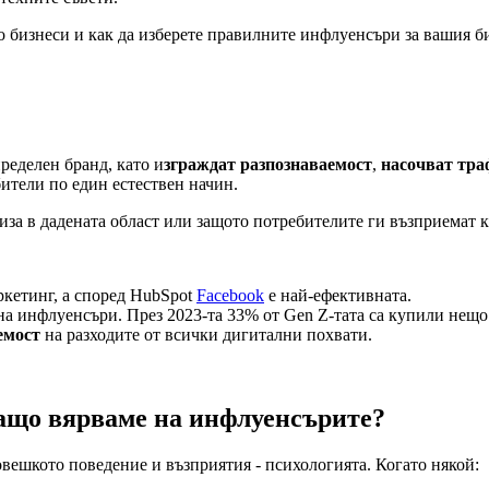
о бизнеси и как да изберете правилните инфлуенсъри за вашия б
пределен бранд, като и
зграждат разпознаваемост
,
насочват тр
ители по един естествен начин.
а в дадената област или защото потребителите ги възприемат ка
ркетинг, а според HubSpot
Facebook
е най-ефективната.
на инфлуенсъри. През 2023-та 33% от Gen Z-тата са купили нещ
емост
на разходите от всички дигитални похвати.
ащо вярваме на инфлуенсърите?
овешкото поведение и възприятия - психологията. Когато някой: