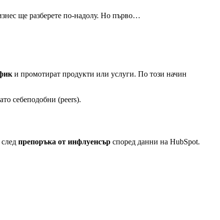
изнес ще разберете по-надолу. Но първо…
афик
и промотират продукти или услуги. По този начин
то себеподобни (peers).
о след
препоръка от инфлуенсър
според данни на HubSpot.