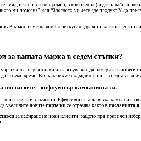
е виждат ясно в този пример, в който една (недоспала/изнервена
 много ми помогна” или “Злоядото ми дете яде продукт Y до пръс
чни.
В крайна сметка кой би рискувал здравето на собственото си
и за вашата марка в седем стъпки?
маркетинга, вероятно ви интересува как да намерите
точните х
 да отнеме време. Ето как бихме подходили ние - в седем стъпки:
 да постигнете с инфлуенсър кампанията си.
се едно стреляте в тъмното. Ефективността на всяка кампания за
да увеличите новите
поръчки
се отразява както в
посланията и 
ктивен
за набиране на нови клиенти, защото при правилен избор 
и.