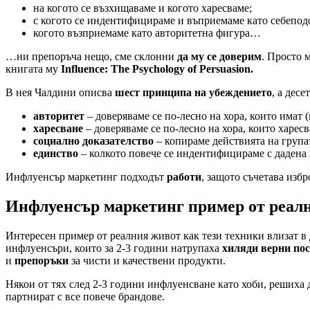
на когото се възхищаваме и когото харесваме;
с когото се индентифицираме и въприемаме като себепод
когото възприемаме като авторитетна фигура…
…ни препоръча нещо, сме склонни
да му се доверим
. Просто 
книгата му
Influence: The Psychology of Persuasion.
В нея Чалдини описва
шест принципа на убеждението
, а дес
авторитет
– доверяваме се по-лесно на хора, които имат (
харесване
– доверяваме се по-лесно на хора, които харесв
социално доказателство
– копираме действията на групат
единство
– колкото повече се индентифицираме с дадена 
Инфлуенсър маркетинг подходът
работи
, защото съчетава избр
Инфлуенсър маркетинг пример от реал
Интересен пример от реалния живот как тези техники влизат в
инфлуенсъри, които за 2-3 години натрупаха
хиляди верни по
и
препоръки
за чисти и качествени продукти.
Някои от тях след 2-3 години инфлуенсване като хоби, решиха 
партнират с все повече брандове.