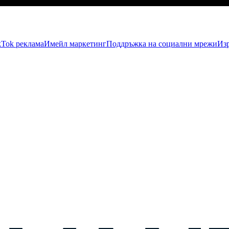
kTok рекламa
Имейл маркетинг
Поддръжка на социални мрежи
Изр