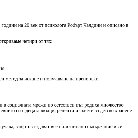
е години на 20 век от психолога Робърт Чалдини и описано в
откриваме четири от тях:
ия.
вен метод за искане и получаване на препоръки.
пи в социалната мрежи по естествен път родиха множество
евието си с децата вкъщи, рецепти и съвети за детско хранене
лучава, защото създават все по-изпипано съдържание и си