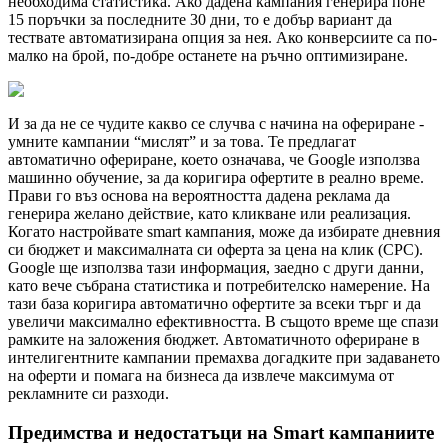
необходима статистика. Ако дадена кампания генерира поне
15 поръчки за последните 30 дни, то е добър вариант да
тествате автоматизирана опция за нея. Ако конверсиите са по-
малко на брой, по-добре останете на ръчно оптимизиране.
И за да не се чудите какво се случва с начина на офериране -
умните кампании “мислят” и за това. Те предлагат
автоматично офериране, което означава, че Google използва
машинно обучение, за да коригира офертите в реално време.
Прави го въз основа на вероятността дадена реклама да
генерира желано действие, като кликване или реализация.
Когато настройвате smart кампания, може да избирате дневния
си бюджет и максималната си оферта за цена на клик (CPC).
Google ще използва тази информация, заедно с други данни,
като вече събрана статистика и потребителско намерение. На
тази база коригира автоматично офертите за всеки търг и да
увеличи максимално ефективността. В същото време ще спази
рамките на заложения бюджет. Автоматичното офериране в
интелигентните кампании премахва догадките при задаването
на оферти и помага на бизнеса да извлече максимума от
рекламните си разходи.
Предимства и недостатъци на Smart кампаниите