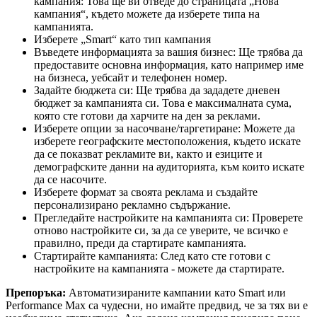
кампания: Това ще ви отведе до страницата „Нова
кампания“, където можете да изберете типа на
кампанията.
Изберете „Smart“ като тип кампания
Въведете информацията за вашия бизнес: Ще трябва да
предоставите основна информация, като например име
на бизнеса, уебсайт и телефонен номер.
Задайте бюджета си: Ще трябва да зададете дневен
бюджет за кампанията си. Това е максималната сума,
която сте готови да харчите на ден за реклами.
Изберете опции за насочване/таргетиране: Можете да
изберете географските местоположения, където искате
да се показват рекламите ви, както и езиците и
демографските данни на аудиторията, към които искате
да се насочите.
Изберете формат за своята реклама и създайте
персонализирано рекламно съдържание.
Прегледайте настройките на кампанията си: Проверете
отново настройките си, за да се уверите, че всичко е
правилно, преди да стартирате кампанията.
Стартирайте кампанията: След като сте готови с
настройките на кампанията - можете да стартирате.
Препоръка:
Автоматизираните кампании като Smart или
Performance Max са чудесни, но имайте предвид, че за тях ви е