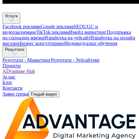
Услуги
Facebook реклами
Google реклама
SEO
UGC и
видеозаснемане
TikTok рекламa
Имейл маркетинг
Поддръжка
на социални мрежи
Изработка на уебсайт
Изработка на онлайн
магазин
Бизнес консултиране​
Индивидуални обучения
Резултати
Резултати - Маркетинг
Резултати - Уебсайтове
Проекти
ADvantage Hub
За нас
Блог
Контакти
Заяви среща
Гледай видео