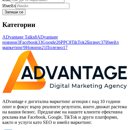
Имейл
Запиши се
Категории
ADvantage Talks
8
ADvantage
новини
3
Facebook
33
Google
26
PPC
8
TikTok
2
Бизнес
37
Имейл
маркетинг
9
Новини
21
Полезно
17
ADvantage е дигитална маркетинг агенция с над 10 години
опит и фокус върху реалните резултати, които движат растежа
на вашия бизнес. Предлагаме на нашите клиенти ефективна
реклама във Facebook, Google, TikTok и други платформи,
както и услуги като SEO и имейл маркетинг.