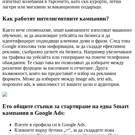
изпитват колебания в търсенето, като ски курорти, летни
лагери или магазини за ваканционни подаръци.
Как работят интелигентните кампании?
Както вече споменахме, smart кампаниите използват машинно
обучение, за да анализират уебсайта на бизнеса и да
идентифицират подходящи ключови думи и фрази. След това
Google използва тази информация, за да създаде ефективни
реклами, съобразно целите на бизнеса. Например увеличаване
на трафика на уебсайта или генериране на повече телефонни
обаждания. Те също така ви позволяват да избирате между
различни функции за насочване и отчитане. Друга
възможност, която ви предоставят е избор на рекламни
формати. Може да избирате мeжду image ads, text ads,
responsive ads, в зависимост от вашите цели и аудитория.
Ето общите стъпки за стартиране на една Smart
кампания в Google Ads:
Влезте в профила си в Google Ads.
Кликнете върху бутона „+“, за да създадете нова