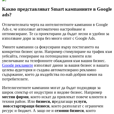
Какво представляват Smart кампаниите в Google
ads?
Отличителната черта на интелигентните кампании в Google
Ads е, че използват автоматично настройване и
оптимизиране. Те са проектирани да бъдат лесни и удобни за
използване дори за хора без много опит с Google Ads.
Умните кампании са фокусирани върху постигането на
конкретни бизнес цели. Например стимулиране на трафик към
уебсайта, генериране на потенциални клиенти или
увеличаване на телефонните обаждания към вашия бизнес.
Google рекламите
използват данни за вашия бизнес и вашата
целева аудитория и създава автоматизирано рекламно
съдържание, което да въздейства по-най-добрия начин на
потребителите.
Интелигентните кампании могат да бъдат подходящи за
широк спектър от индустрии и видове бизнес. Например
местни фирми
, които искат да привлекат повече клиенти в
техния район. Или
бизнеси, п
редлагащи
услуги,
нов
о
стартиращи бизнеси
, които разполагат с ограничен
ресурс и бюджет. А защо не и
сезонни бизнеси
, които