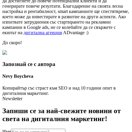
да достигнете до повече потенциални клиенти и да
генерирате повече резултати. Благодарение на своята лесна
настройка и рентабилност, smart кампаниите ще спестятвреме,
което може да инвестирате в развитие на други аспекти. Ако
изпитвате затруднения със стартирането на рекламни
кампании в Google ads, не се колебайте да се свържете с
екипът на
дигитална агенция
ADvantage :)
До скоро!
Запознай се с автора
Nevy
Boycheva
Копирайтър със страст към SEO и над 10 години опит в
дигиталния маркетинг.
Newsletter
Запиши се за най-свежите новини от
света на дигиталния маркетинг!
Име