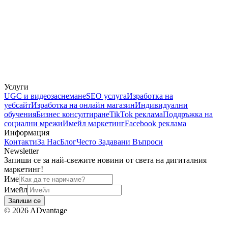
Услуги
UGC и видеозаснемане
SEO услуга
Изработка на
уебсайт
Изработка на онлайн магазин
Индивидуални
обучения
Бизнес консултиране
TikTok реклама
Поддръжка на
социални мрежи
Имейл маркетинг
Facebook реклама
Информация
Контакти
За Нас
Блог
Често Задавани Въпроси
Newsletter
Запиши се за най-свежите новини от света на дигиталния
маркетинг!
Име
Имейл
Запиши се
©
2026
ADvantage