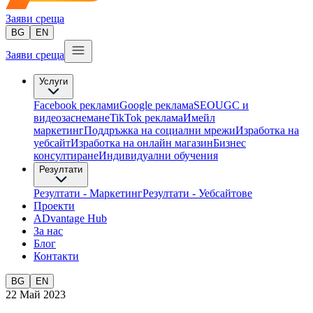
Заяви среща
BG
EN
Заяви среща
Услуги
Facebook реклами
Google реклама
SEO
UGC и
видеозаснемане
TikTok рекламa
Имейл
маркетинг
Поддръжка на социални мрежи
Изработка на
уебсайт
Изработка на онлайн магазин
Бизнес
консултиране​
Индивидуални обучения
Резултати
Резултати - Маркетинг
Резултати - Уебсайтове
Проекти
ADvantage Hub
За нас
Блог
Контакти
BG
EN
22 Май 2023