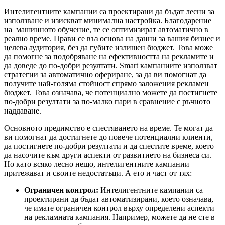
Интелигентните кампании са проектирани да бъдат лесни за
използване и изискват минимална настройка. Благодарение
на машинното обучение, те се оптимизират автоматично в
реално време. Прави се въз основа на данни за вашия бизнес и
целева аудитория, без да губите излишен бюджет. Това може
да помогне за подобряване на ефективността на рекламите и
да доведе до по-добри резултати. Smart кампаниите използват
стратегии за автоматично офериране, за да ви помогнат да
получите най-голяма стойност спрямо заложения рекламен
бюджет. Това означава, че потенциално можете да постигнете
по-добри резултати за по-малко пари в сравнение с ръчното
наддаване.
Основното предимство е спестяването на време. Те могат да
ви помогнат да достигнете до повече потенциални клиенти,
да постигнете по-добри резултати и да спестите време, което
да насочите към други аспекти от развитието на бизнеса си.
Но като всяко лесно нещо, интелигентните кампании
притежават и своите недостатъци. А ето и част от тях:
Ограничен контрол:
Интелигентните кампании са
проектирани да бъдат автоматизирани, което означава,
че имате ограничен контрол върху определени аспекти
на рекламната кампания. Например, можете да не сте в