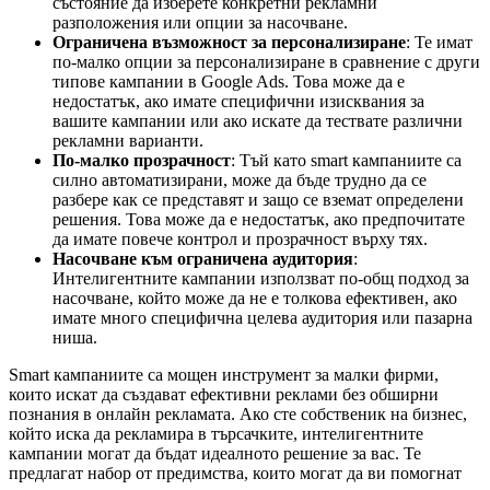
състояние да изберете конкретни рекламни
разположения или опции за насочване.
Ограничена възможност за персонализиране
: Те имат
по-малко опции за персонализиране в сравнение с други
типове кампании в Google Ads. Това може да е
недостатък, ако имате специфични изисквания за
вашите кампании или ако искате да тествате различни
рекламни варианти.
По-малко прозрачност
: Тъй като smart кампаниите са
силно автоматизирани, може да бъде трудно да се
разбере как се представят и защо се вземат определени
решения. Това може да е недостатък, ако предпочитате
да имате повече контрол и прозрачност върху тях.
Насочване към ограничена аудитория
:
Интелигентните кампании използват по-общ подход за
насочване, който може да не е толкова ефективен, ако
имате много специфична целева аудитория или пазарна
ниша.
Smart кампаниите са мощен инструмент за малки фирми,
които искат да създават ефективни реклами без обширни
познания в онлайн рекламата. Ако сте собственик на бизнес,
който иска да рекламира в търсачките, интелигентните
кампании могат да бъдат идеалното решение за вас. Те
предлагат набор от предимства, които могат да ви помогнат