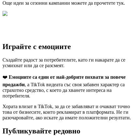
Още идеи за сезонни кампании можете да прочетете тук.
Играйте с емоциите
Създайте радост за потребителите, като ги накарате да се
усмихнат или да се разсмеят.
❤️
Емоциите са един от най-добрите похвати за повече
продажби
, а TikTok видеата със своя забавен характер са
страхотно средство, с което да хванете интереса на
потребителя.
Хората влизат в TikTok, за да се забавляват и очакват точно
това от бизнесите, които рекламират в платформата. Не ги
разочаровайте, ако искате да имате положителни резултати.
Публикувайте редовно