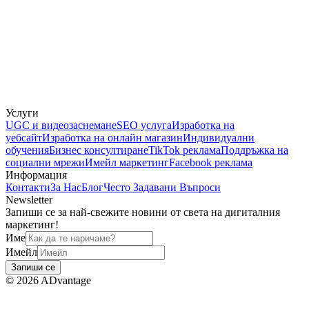
Услуги
UGC и видеозаснемане
SEO услуга
Изработка на
уебсайт
Изработка на онлайн магазин
Индивидуални
обучения
Бизнес консултиране
TikTok реклама
Поддръжка на
социални мрежи
Имейл маркетинг
Facebook реклама
Информация
Контакти
За Нас
Блог
Често Задавани Въпроси
Newsletter
Запиши се за най-свежите новини от света на дигиталния
маркетинг!
Име
Имейл
Запиши се
©
2026
ADvantage