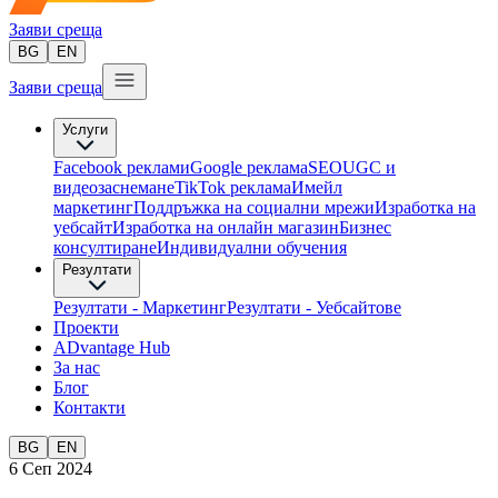
Заяви среща
BG
EN
Заяви среща
Услуги
Facebook реклами
Google реклама
SEO
UGC и
видеозаснемане
TikTok рекламa
Имейл
маркетинг
Поддръжка на социални мрежи
Изработка на
уебсайт
Изработка на онлайн магазин
Бизнес
консултиране​
Индивидуални обучения
Резултати
Резултати - Маркетинг
Резултати - Уебсайтове
Проекти
ADvantage Hub
За нас
Блог
Контакти
BG
EN
6 Сеп 2024