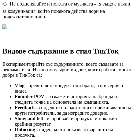
👉 Не подценявайте и ползата от музиката - тя също е начин
за комуникация, който понякога действа дори на
подсъзнателно ниво.
Видове съдържание в стил ТикТок
Експериментирайте със съдържанието, което създавате за
рекламите си. Някои популярни видове, които работят много
добре в ТикТок са:
Vlog
- представете продукт или бранда си в серия от
видеа
Founder POV
- разкажете историята на бранда от
гледната точка на основателя на компанията.
Feedback
- споделете положителните преживявания на
други потребители, за да изградите доверие.
Show and tell
- изпробвайте продукта и покажете
крайния резултат.
Unboxing
- видео, което показва отварянето на
продукта.