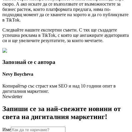
скоро. А ако искате да се възползвате от възможностите за
бизнес растеж, които платформата предлага, няма по-
подходящ момент да се хванете на хорото и да го публикувате
в TikTok.
Следвайте нашите експертни съвети. С тях ще създадете
успешна реклама в TikTok, с която ще ангажирате аудиторията
си и ще увеличите резултатите, за които мечтаете.
Запознай се с автора
Nevy
Boycheva
Копирайтър със страст към SEO и над 10 години опит в
дигиталния маркетинг.
Newsletter
Запиши се за най-свежите новини от
света на дигиталния маркетинг!
Име