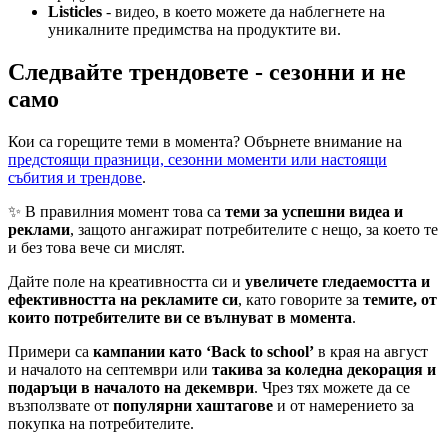
Listicles
- видео, в което можете да наблегнете на
уникалните предимства на продуктите ви.
Следвайте трендовете - сезонни и не
само
Кои са горещите теми в момента? Обърнете внимание на
предстоящи празници, сезонни моменти или настоящи
събития и трендове
.
✨ В правилния момент това са
теми за успешни видеа и
реклами
, защото ангажират потребителите с нещо, за което те
и без това вече си мислят.
Дайте поле на креативността си и
увеличете гледаемостта и
ефективността на рекламите си
, като говорите за
темите, от
които потребителите ви се вълнуват в момента
.
Примери са
кампании като ‘Back to school’
в края на август
и началото на септември или
такива за коледна декорация и
подаръци в началото на декември
. Чрез тях можете да се
възползвате от
популярни хаштагове
и от намерението за
покупка на потребителите.