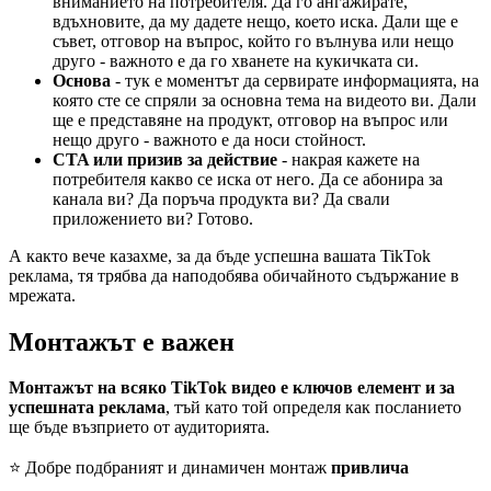
вниманието на потребителя. Да го ангажирате,
вдъхновите, да му дадете нещо, което иска. Дали ще е
съвет, отговор на въпрос, който го вълнува или нещо
друго - важното е да го хванете на кукичката си.
Основа
- тук е моментът да сервирате информацията, на
която сте се спряли за основна тема на видеото ви. Дали
ще е представяне на продукт, отговор на въпрос или
нещо друго - важното е да носи стойност.
CTA или призив за действие
- накрая кажете на
потребителя какво се иска от него. Да се абонира за
канала ви? Да поръча продукта ви? Да свали
приложението ви? Готово.
А както вече казахме, за да бъде успешна вашата TikTok
реклама, тя трябва да наподобява обичайното съдържание в
мрежата.
Монтажът е важен
Монтажът на всяко TikTok видео е ключов елемент и за
успешната реклама
, тъй като той определя как посланието
ще бъде възприето от аудиторията.
⭐️ Добре подбраният и динамичен монтаж
привлича