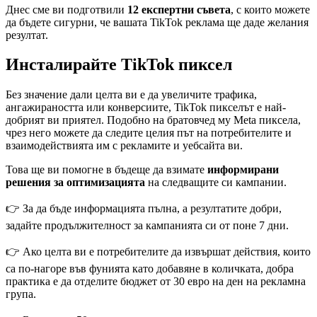
Днес сме ви подготвили
12 експертни съвета
, с които можете
да бъдете сигурни, че вашата TikTok реклама ще даде желания
резултат.
Инсталирайте TikTok пиксел
Без значение дали целта ви е да увеличите трафика,
ангажираността или конверсиите, TikTok пикселът е най-
добрият ви приятел. Подобно на братовчед му Meta пиксела,
чрез него можете да следите целия път на потребителите и
взаимодействията им с рекламите и уебсайта ви.
Това ще ви помогне в бъдеще да взимате
информирани
решения за оптимизацията
на следващите си кампании.
👉 За да бъде информацията пълна, а резултатите добри,
задайте продължителност за кампанията си от поне 7 дни.
👉 Ако целта ви е потребителите да извършат действия, които
са по-нагоре във фунията като добавяне в количката, добра
практика е да отделите бюджет от 30 евро на ден на рекламна
група.