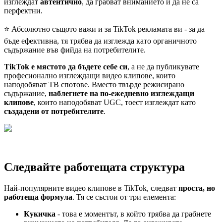
изглеждат
автентично
, да грабват вниманието и да не са
перфектни.
⭐️ Абсолютно същото важи и за TikTok рекламата ви - за да
бъде ефективна, тя трябва да изглежда като органичното
съдържание във фийда на потребителите.
TikTok е мястото да бъдете себе си
, а не да публикувате
професионално изглеждащи видео клипове, които
наподобяват ТВ спотове. Вместо твърде режисирано
съдържание,
наблегнете на по-ежедневно изглеждащи
клипове
, които наподобяват UGC, тоест изглеждат като
създадени от потребителите
.
Следвайте работещата структура
Най-популярните видео клипове в TikTok, следват
проста, но
работеща формула
. Тя се състои от три елемента:
Кукичка
- това е моментът, в който трябва да грабнете