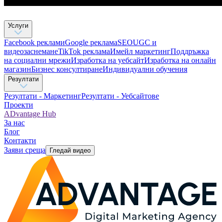
Услуги
Facebook реклами
Google реклама
SEO
UGC и
видеозаснемане
TikTok рекламa
Имейл маркетинг
Поддръжка
на социални мрежи
Изработка на уебсайт
Изработка на онлайн
магазин
Бизнес консултиране​
Индивидуални обучения
Резултати
Резултати - Маркетинг
Резултати - Уебсайтове
Проекти
ADvantage Hub
За нас
Блог
Контакти
Заяви среща
Гледай видео