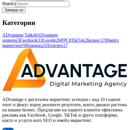
Имейл
Запиши се
Категории
ADvantage Talks
8
ADvantage
новини
3
Facebook
33
Google
26
PPC
8
TikTok
2
Бизнес
37
Имейл
маркетинг
9
Новини
21
Полезно
17
ADvantage е дигитална маркетинг агенция с над 10 години
опит и фокус върху реалните резултати, които движат растежа
на вашия бизнес. Предлагаме на нашите клиенти ефективна
реклама във Facebook, Google, TikTok и други платформи,
както и услуги като SEO и имейл маркетинг.