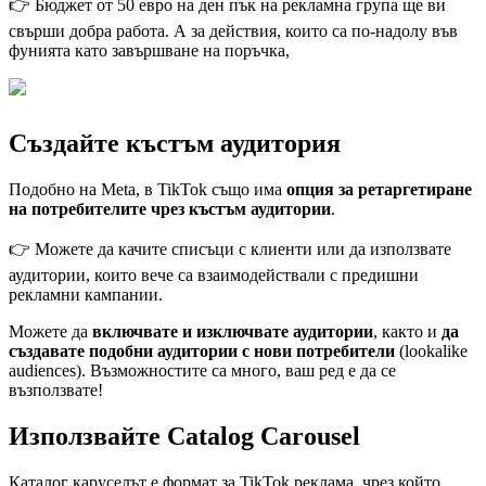
👉 Бюджет от 50 евро на ден пък на рекламна група ще ви
свърши добра работа. А за действия, които са по-надолу във
фунията като завършване на поръчка,
Създайте къстъм аудитория
Подобно на Meta, в TikTok също има
опция за ретаргетиране
на потребителите чрез къстъм аудитории
.
👉 Можете да качите списъци с клиенти или да използвате
аудитории, които вече са взаимодействали с предишни
рекламни кампании.
Можете да
включвате и изключвате аудитории
, както и
да
създавате подобни аудитории с нови потребители
(lookalike
audiences). Възможностите са много, ваш ред е да се
възползвате!
Използвайте Catalog Carousel
Каталог каруселът е формат за TikTok реклама, чрез който