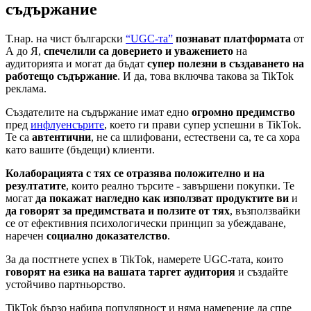
съдържание
Т.нар. на чист български
“UGC-та”
познават платформата
от
А до Я,
спечелили са доверието и уважението
на
аудиторията и могат да бъдат
супер полезни в създаването на
работещо съдържание
. И да, това включва такова за TikTok
реклама.
Създателите на съдържание имат едно
огромно предимство
пред
инфлуенсърите
, което ги прави супер успешни в TikTok.
Те са
автентични
, не са шлифовани, естествени са, те са хора
като вашите (бъдещи) клиенти.
Колаборацията с тях се отразява положително и на
резултатите
, които реално търсите - завършени покупки. Те
могат
да покажат нагледно как използват продуктите ви
и
да говорят за предимствата и ползите от тях
, възползвайки
се от ефективния психологически принцип за убеждаване,
наречен
социално доказателство
.
За да постгнете успех в TikTok, намерете UGC-тата, които
говорят на езика на вашата таргет аудитория
и създайте
устойчиво партньорство.
TikTok бързо набира популярност и няма намерение да спре