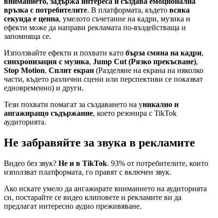
вниманието, задържа интереса и създава емоционална
връзка с потребителите
. В платформата, където
всяка
секунда е ценна
, умелото съчетание на кадри, музика и
ефекти може да направи рекламата по-въздействаща и
запомняща се.
Използвайте ефекти и похвати като
бърза смяна на кадри
,
синхронизация с музика
,
Jump Cut (Рязко прекъсване)
,
Stop Motion
,
Сплит екран
(Разделяне на екрана на няколко
части, където различни сцени или перспективи се показват
едновременно) и други.
Тези похвати помагат за създаването на у
никално и
ангажиращо съдържание
, което резонира с TikTok
аудиторията.
Не забравяйте за звука в рекламите
Видео без звук?
Не и в TikTok
. 93% от потребителите, които
използват платформата, го правят с включен звук.
Ако искате умело да ангажирате вниманието на аудиторията
си, постарайте се видео клиповете и рекламите ви да
предлагат интересно аудио преживяване.