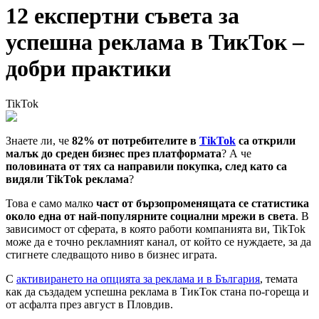
12 експертни съвета за
успешна реклама в ТикТок –
добри практики
TikTok
Знаете ли, че
82% от потребителите в
TikTok
са открили
малък до среден бизнес през платформата
? А че
половината от тях са направили покупка, след като са
видяли TikTok реклама
?
Това е само малко
част от бързопроменящата се статистика
около една от най-популярните социални мрежи в света
. В
зависимост от сферата, в която работи компанията ви, TikTok
може да е точно рекламният канал, от който се нуждаете, за да
стигнете следващото ниво в бизнес играта.
С
активирането на опцията за реклама и в България
, темата
как да създадем успешна реклама в ТикТок стана по-гореща и
от асфалта през август в Пловдив.