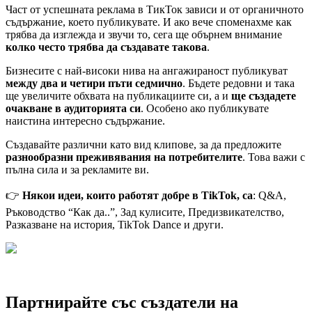
Част от успешната реклама в ТикТок зависи и от органичното
съдържание, което публикувате. И ако вече споменахме как
трябва да изглежда и звучи то, сега ще обърнем внимание
колко често трябва да създавате такова
.
Бизнесите с най-високи нива на ангажираност публикуват
между два и четири пъти седмично
. Бъдете редовни и така
ще увеличите обхвата на публикациите си, а и
ще създадете
очакване в аудиторията си
. Особено ако публикувате
наистина интересно съдържание.
Създавайте различни като вид клипове, за да предложите
разнообразни преживявания на потребителите
. Това важи с
пълна сила и за рекламите ви.
👉
Някои идеи, които работят добре в TikTok, са
: Q&A,
Ръководство “Как да..”, Зад кулисите, Предизвикателство,
Разказване на история, TikTok Dance и други.
Партнирайте със създатели на