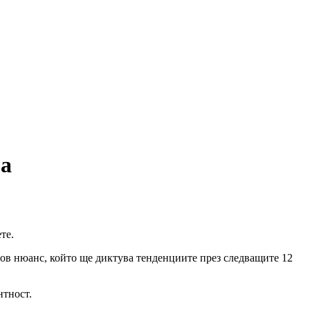
га
ете.
нов нюанс, който ще диктува тенденциите през следващите 12
нтност.