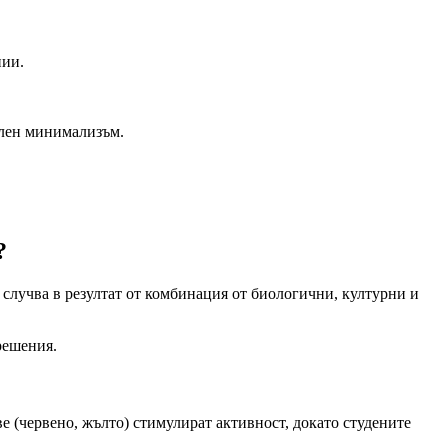
нии.
ален минимализъм.
?
е случва в резултат от комбинация от биологични, културни и
решения.
е (червено, жълто) стимулират активност, докато студените