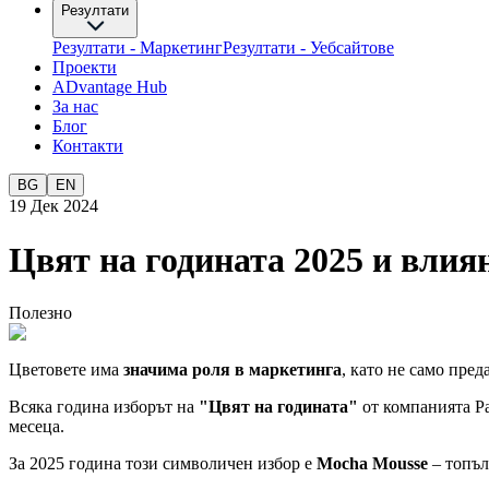
Резултати
Резултати - Маркетинг
Резултати - Уебсайтове
Проекти
ADvantage Hub
За нас
Блог
Контакти
BG
EN
19 Дек 2024
Цвят на годината 2025 и влия
Полезно
Цветовете има
значима роля в маркетинга
, като не само пре
Всяка година изборът на
"Цвят на годината"
от компанията Pa
месеца.
За 2025 година този символичен избор е
Mocha Mousse
– топъл