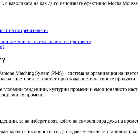
та", символиката на как да го използвате ефективно Mocha Mousse
ияят на потребителите?
: приложение на психологията на цветовете
си?
"?
Pantone Matching System (PMS) - система за организация на цвето
пасват цветовете с точност при създаването на своите продукти.
те глобални тенденции, културни промени и емоционалното настро
 социалните промени.
e
денции, за да изберат цвят, който да символизира духа на време
н заради способността си да създава усещане за стабилност, ко