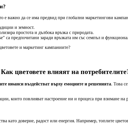
ри?
то е важно да се има предвид при глобални маркетингови кампа
адиции и земност.
олизира простота и дълбока връзка с природата.
e" са предпочитани заради връзката им със семпъл и функцион
 цветовете и маркетинг кампаниите?
 Как цветовете влияят на потребителите
ните нюанси въздействат върху емоциите и решенията
. Това с
ации, които повлияват настроение ни и процеса при взимане на 
ства като доверие, радост или енергия. Например, топлите цветов