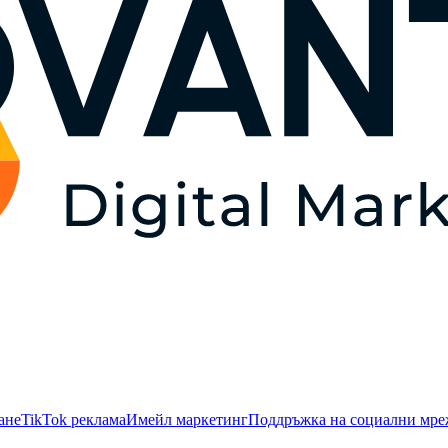
ане
TikTok рекламa
Имейл маркетинг
Поддръжка на социални мр