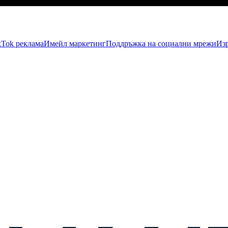
kTok рекламa
Имейл маркетинг
Поддръжка на социални мрежи
Изр