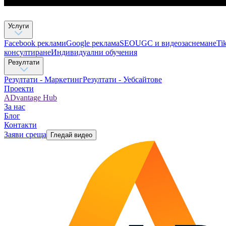
Услуги
Facebook реклами
Google реклама
SEO
UGC и видеозаснемане
Ti
консултиране​
Индивидуални обучения
Резултати
Резултати - Маркетинг
Резултати - Уебсайтове
Проекти
ADvantage Hub
За нас
Блог
Контакти
Заяви среща
Гледай видео