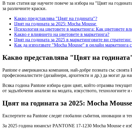
В тази статия ще научите повече за избора на "Цвят на година
за различните краски.
Какво представлява "Цвят на годината"?
Цвят на годината за 2025: Mocha Mousse
Психология на цветовете в маркетинга: Как цветовете вл
Какво е влиянието на цветовете в маркетинга?
Цвят на годината за 2025 в маркетинговите ви стратегии
Как да използвате "Mocha Mousse" в онлайн маркетинга 
Какво представлява "Цвят на годината
Pantonе e американска компания, най-добре позната със своята 
професионалистите (дизайнери, архитекти и др.) да могат да на
Всяка година Pantone избира един цвят, който отразява текущи
от задълбочени анализи на модата, изкуството, технологиите и
Цвят на годината за 2025: Mocha Mouss
Експертите на Pantone следят глобални събития, иновации и тен
За 2025 година нюансът PANTONE 17-1230 Mocha Mousse е избра