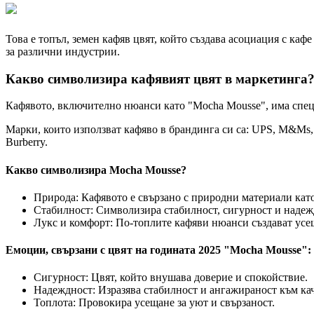
Това е топъл, земен кафяв цвят, който създава асоциация с каф
за различни индустрии.
Какво символизира кафявият цвят в маркетинга
Кафявото, включително нюанси като "Mocha Mousse", има спец
Марки, които използват кафяво в брандинга си са: UPS, M&Ms, He
Burberry.
Какво символизира Mocha Mousse?
Природа: Кафявото е свързано с природни материали като
Стабилност: Символизира стабилност, сигурност и надеждн
Лукс и комфорт: По-топлите кафяви нюанси създават усещ
Емоции, свързани с цвят на годината 2025 "Mocha Mousse":
Сигурност: Цвят, който внушава доверие и спокойствие.
Надеждност: Изразява стабилност и ангажираност към кач
Топлота: Провокира усещане за уют и свързаност.