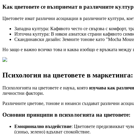
Как цветовете се възприемат в различните култу
Цветовете имат различни асоциации в различните култури, кое
Западна култура: Кафявото често се свързва с комфорт, тр
Източна култура: В някои азиатски страни кафявото симв
Скандинавски дизайн: Земните тонове като "Mocha Mouss
Но защо е важно всичко това и каква изобщо е връзката между
Психология на цветовете в маркетинга:
Психологията на цветовете е наука, която
изучава как различ
личностни фактори.
Различните цветове, тонове и нюанси създават различни асоци
Основни принципи в психологията на цветовете:
Емоционално въздействие
: Цветовете предизвикват чув
(синьо, зелено) вдъхват спокойствие.