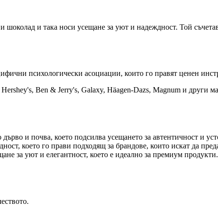
е и шоколад и така носи усещане за уют и надеждност. Той съчета
?
ифични психологически асоциации, които го правят ценен инстр
rshey's, Ben & Jerry's, Galaxy, Häagen-Dazs, Magnum и други мар
 дърво и почва, което подсилва усещането за автентичност и уст
ост, което го прави подходящ за брандове, които искат да преда
ане за уют и елегантност, което е идеално за премиум продукти.
еството.