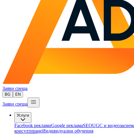
Заяви среща
BG
EN
Заяви среща
Услуги
Facebook реклами
Google реклама
SEO
UGC и видеозаснем
консултиране​
Индивидуални обучения