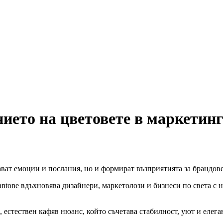
нието на цветовете в маркетин
дават емоции и послания, но и формират възприятията за брандов
ntone вдъхновява дизайнери, маркетолози и бизнеси по света с 
, естествен кафяв нюанс, който съчетава стабилност, уют и елега