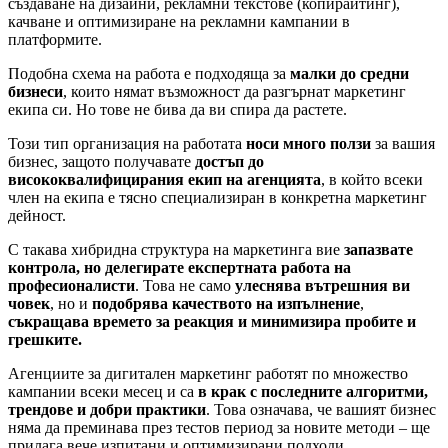
създаване на дизайни, рекламни текстове (копирайтинг),
качване и оптимизиране на рекламни кампании в
платформите.
Подобна схема на работа е подходяща за
малки до средни
бизнеси
, които нямат възможност да разгърнат маркетинг
екипа си. Но тове не бива да ви спира да растете.
Този тип организация на работата
носи много ползи
за вашия
бизнес, защото получавате
достъп до
висококвалифицирания екип на агенцията
, в който всеки
член на екипа е тясно специализиран в конкретна маркетинг
дейност.
С такава хибридна структура на маркетинга вие
запазвате
контрола, но делегирате експертната работа на
професионалисти
. Това не само
улеснява вътрешния ви
човек
, но и
подобрява качеството на изпълнение
,
съкращава времето за реакция и минимизира пробите и
грешките.
Агенциите за дигитален маркетинг работят по множество
кампании всеки месец и са
в крак с последните алгоритми,
трендове и добри практики
. Това означава, че вашият бизнес
няма да преминава през тестов период за новите методи – ще
прилага вече изпитани и оптимизирани подходи.