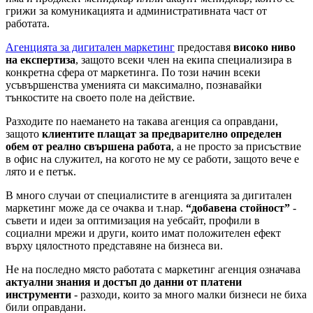
грижи за комуникацията и административната част от
работата.
Агенцията за дигитален маркетинг
предоставя
високо ниво
на експертиза
, защото всеки член на екипа специализира в
конкретна сфера от маркетинга. По този начин всеки
усъвършенства уменията си максимално, познавайки
тънкостите на своето поле на действие.
Разходите по наемането на такава агенция са оправдани,
защото
клиентите плащат за предварително определен
обем от реално свършена работа
, а не просто за присъствие
в офис на служител, на когото не му се работи, защото вече е
лято и е петък.
В много случаи от специалистите в агенцията за дигитален
маркетинг може да се очаква и т.нар.
“добавена стойност”
-
съвети и идеи за оптимизация на уебсайт, профили в
социални мрежи и други, които имат положителен ефект
върху цялостното представяне на бизнеса ви.
Не на последно място работата с маркетинг агенция означава
актуални знания и достъп до данни от платени
инструменти
- разходи, които за много малки бизнеси не биха
били оправдани.