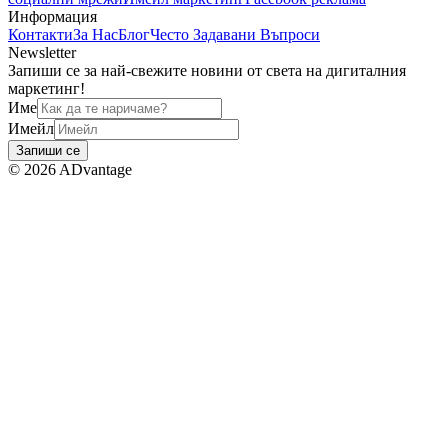
Информация
Контакти
За Нас
Блог
Често Задавани Въпроси
Newsletter
Запиши се за най-свежите новини от света на дигиталния
маркетинг!
Име
Имейл
Запиши се
©
2026
ADvantage