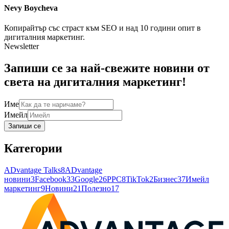
Nevy
Boycheva
Копирайтър със страст към SEO и над 10 години опит в
дигиталния маркетинг.
Newsletter
Запиши се за най-свежите новини от
света на дигиталния маркетинг!
Име
Имейл
Запиши се
Категории
ADvantage Talks
8
ADvantage
новини
3
Facebook
33
Google
26
PPC
8
TikTok
2
Бизнес
37
Имейл
маркетинг
9
Новини
21
Полезно
17