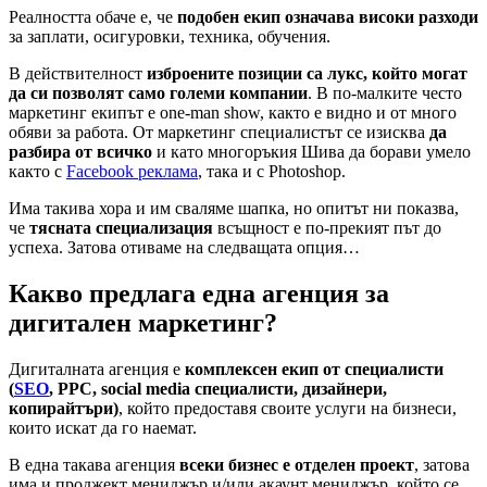
Реалността обаче е, че
подобен екип означава високи разходи
за заплати, осигуровки, техника, обучения.
В действителност
изброените позиции са лукс, който могат
да си позволят само големи компании
. В по-малките често
маркетинг екипът е one-man show, както е видно и от много
обяви за работа. От маркетинг специалистът се изисква
да
разбира от всичко
и като многоръкия Шива да борави умело
както с
Facebook реклама
, така и с Photoshop.
Има такива хора и им сваляме шапка, но опитът ни показва,
че
тясната специализация
всъщност е по-прекият път до
успеха. Затова отиваме на следващата опция…
Какво предлага една агенция за
дигитален маркетинг?
Дигиталната агенция е
комплексен екип от специалисти
(
SEO
, PPC, social media специалисти, дизайнери,
копирайтъри)
, който предоставя своите услуги на бизнеси,
които искат да го наемат.
В една такава агенция
всеки бизнес е отделен проект
, затова
има и проджект мениджър и/или акаунт мениджър, който се