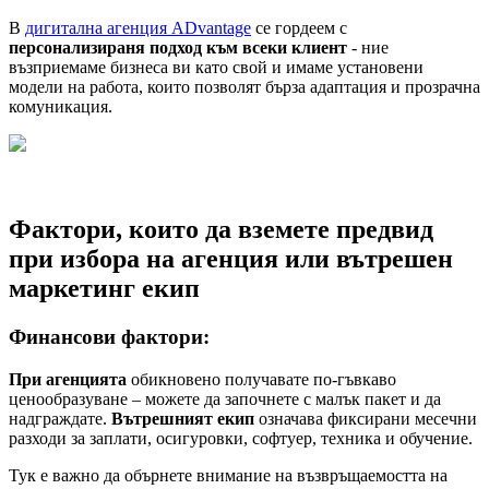
В
дигитална агенция ADvantage
се гордеем с
персонализираня подход към всеки клиент
- ние
възприемаме бизнеса ви като свой и имаме установени
модели на работа, които позволят бърза адаптация и прозрачна
комуникация.
Фактори, които да вземете предвид
при избора на агенция или вътрешен
маркетинг екип
Финансови фактори:
При агенцията
обикновено получавате по-гъвкаво
ценообразуване – можете да започнете с малък пакет и да
надграждате.
Вътрешният екип
означава фиксирани месечни
разходи за заплати, осигуровки, софтуер, техника и обучение.
Тук е важно да обърнете внимание на възвръщаемостта на