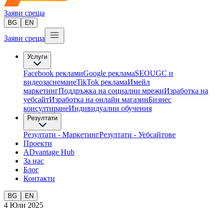
Заяви среща
BG
EN
Заяви среща
Услуги
Facebook реклами
Google реклама
SEO
UGC и
видеозаснемане
TikTok рекламa
Имейл
маркетинг
Поддръжка на социални мрежи
Изработка на
уебсайт
Изработка на онлайн магазин
Бизнес
консултиране​
Индивидуални обучения
Резултати
Резултати - Маркетинг
Резултати - Уебсайтове
Проекти
ADvantage Hub
За нас
Блог
Контакти
BG
EN
4 Юли 2025