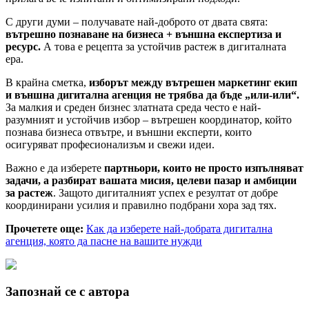
С други думи – получавате най-доброто от двата свята:
вътрешно познаване на бизнеса + външна експертиза и
ресурс.
А това е рецепта за устойчив растеж в дигиталната
ера.
В крайна сметка,
изборът между вътрешен маркетинг екип
и външна дигитална агенция не трябва да бъде „или-или“.
За малкия и среден бизнес златната среда често е най-
разумният и устойчив избор – вътрешен координатор, който
познава бизнеса отвътре, и външни експерти, които
осигуряват професионализъм и свежи идеи.
Важно е да изберете
партньори, които не просто изпълняват
задачи, а разбират вашата мисия, целеви пазар и амбиции
за растеж
. Защото дигиталният успех е резултат от добре
координирани усилия и правилно подбрани хора зад тях.
Прочетете още:
Как да изберете най-добрата дигитална
агенция, която да пасне на вашите нужди
Запознай се с автора