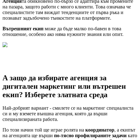
Агенция
та обикновено по-бързо се адаптира към промените
на пазара, защото работи с много клиенти. Това означава че
специалистите там виждат тенденциите от първа ръка и
познават задълбочено тънкостите на платформите.
Вътрешният екип
може да бъде малко по-бавен в това
отношение, особено ако няма нужните знания или опит.
А защо да избирате агенция за
дигитален маркетинг или вътрешен
екип? Изберете златната среда
Най-добрият вариант - смилете се на маркетинг специалиста
си и му вземете външна агенция, която да върши
специализираната работа.
По този начин той ще играе ролята на
координатор
, а екипът
на агенцията ще върши
по-тясно профилираните задачи
като