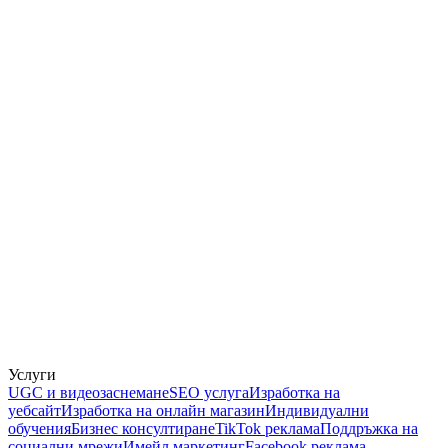
Услуги
UGC и видеозаснемане
SEO услуга
Изработка на
уебсайт
Изработка на онлайн магазин
Индивидуални
обучения
Бизнес консултиране
TikTok реклама
Поддръжка на
социални мрежи
Имейл маркетинг
Facebook реклама