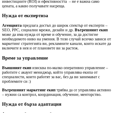
инвестициите (ROI) и ефективността – не е важна само
цената, а какво получавате насреща.
Нужда от експертиза
Агенцията
предлага достъп до широк спектър от експерти –
SEO, PPC, социални мрежи, дизайн и др.
Вътрешният екип
може да има нужда от време и обучение, за да достигне
необходимото ниво на умения. В този случай всичко зависи от
маркетинг стратегията ви, рекламните канали, които искате да
включите в нея и от плановете ви за растеж.
Време за управление
Външният екип
изисква по-малко оперативно управление –
работите с акаунт мениджър, който управлява екипа от
специалисти, които работят за вас, без да ви занимават с
проблемите си :)
Вътрешният маркетинг екип
трябва да се управлява активно
– нужни са контрол, координация, обучение, менторство.
Нужда от бърза адаптация