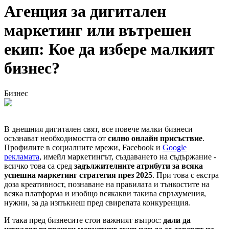
Агенция за дигитален
маркетинг или вътрешен
екип: Кое да избере малкият
бизнес?
Бизнес
В днешния дигитален свят, все повече малки бизнеси
осъзнават необходимостта от
силно онлайн присъствие
.
Профилите в социалните мрежи, Facebook и
Google
рекламата
, имейл маркетингът, създаването на съдържание -
всичко това са сред
задължителните атрибути за всяка
успешна маркетинг стратегия през 2025
. При това с екстра
доза креативност, познаване на правилата и тънкостите на
всяка платформа и изобщо всякакви такива свръхумения,
нужни, за да изпъкнеш пред свирепата конкуренция.
И така пред бизнесите стои важният въпрос:
дали да