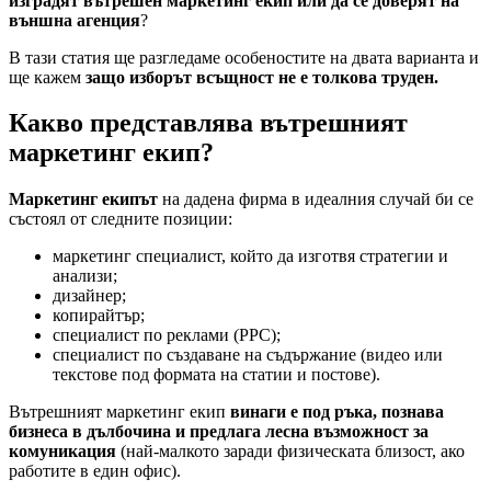
изградят вътрешен маркетинг екип или да се доверят на
външна агенция
?
В тази статия ще разгледаме особеностите на двата варианта и
ще кажем
защо изборът всъщност не е толкова труден.
Какво представлява вътрешният
маркетинг екип?
Маркетинг екипът
на дадена фирма в идеалния случай би се
състоял от следните позиции:
маркетинг специалист, който да изготвя стратегии и
анализи;
дизайнер;
копирайтър;
специалист по реклами (PPC);
специалист по създаване на съдържание (видео или
текстове под формата на статии и постове).
Вътрешният маркетинг екип
винаги е под ръка, познава
бизнеса в дълбочина и предлага лесна възможност за
комуникация
(най-малкото заради физическата близост, ако
работите в един офис).