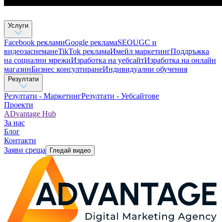
Услуги
Facebook реклами
Google реклама
SEO
UGC и
видеозаснемане
TikTok рекламa
Имейл маркетинг
Поддръжка
на социални мрежи
Изработка на уебсайт
Изработка на онлайн
магазин
Бизнес консултиране​
Индивидуални обучения
Резултати
Резултати - Маркетинг
Резултати - Уебсайтове
Проекти
ADvantage Hub
За нас
Блог
Контакти
Заяви среща
Гледай видео