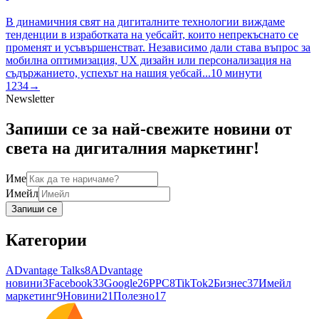
В динамичния свят на дигиталните технологии виждаме
тенденции в изработката на уебсайт, които непрекъснато се
променят и усъвършенстват. Независимо дали става въпрос за
мобилна оптимизация, UX дизайн или персонализация на
съдържанието, успехът на нашия уебсай...
10
минути
1
2
3
4
→
Newsletter
Запиши се за най-свежите новини от
света на дигиталния маркетинг!
Име
Имейл
Запиши се
Категории
ADvantage Talks
8
ADvantage
новини
3
Facebook
33
Google
26
PPC
8
TikTok
2
Бизнес
37
Имейл
маркетинг
9
Новини
21
Полезно
17