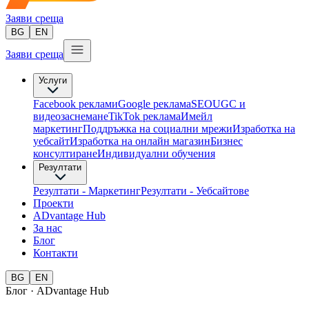
Заяви среща
BG
EN
Заяви среща
Услуги
Facebook реклами
Google реклама
SEO
UGC и
видеозаснемане
TikTok рекламa
Имейл
маркетинг
Поддръжка на социални мрежи
Изработка на
уебсайт
Изработка на онлайн магазин
Бизнес
консултиране​
Индивидуални обучения
Резултати
Резултати - Маркетинг
Резултати - Уебсайтове
Проекти
ADvantage Hub
За нас
Блог
Контакти
BG
EN
Блог · ADvantage Hub