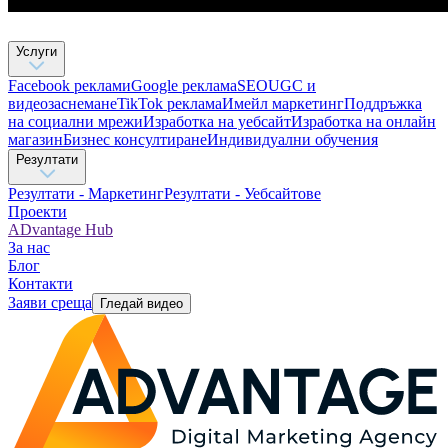
Услуги
Facebook реклами
Google реклама
SEO
UGC и
видеозаснемане
TikTok рекламa
Имейл маркетинг
Поддръжка
на социални мрежи
Изработка на уебсайт
Изработка на онлайн
магазин
Бизнес консултиране​
Индивидуални обучения
Резултати
Резултати - Маркетинг
Резултати - Уебсайтове
Проекти
ADvantage Hub
За нас
Блог
Контакти
Заяви среща
Гледай видео