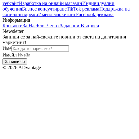
уебсайт
Изработка на онлайн магазин
Индивидуални
обучения
Бизнес консултиране
TikTok реклама
Поддръжка на
социални мрежи
Имейл маркетинг
Facebook реклама
Информация
Контакти
За Нас
Блог
Често Задавани Въпроси
Newsletter
Запиши се за най-свежите новини от света на дигиталния
маркетинг!
Име
Имейл
Запиши се
©
2026
ADvantage