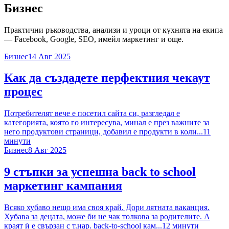
Бизнес
Практични ръководства, анализи и уроци от кухнята на екипа
— Facebook, Google, SEO, имейл маркетинг и още.
Бизнес
14 Авг 2025
Как да създадете перфектния чекаут
процес
Потребителят вече е посетил сайта си, разгледал е
категорията, която го интересува, минал е през важните за
него продуктови страници, добавил е продукти в коли...
11
минути
Бизнес
8 Авг 2025
9 стъпки за успешна back to school
маркетинг кампания
Всяко хубаво нещо има своя край. Дори лятната ваканция.
Хубава за децата, може би не чак толкова за родителите. А
краят ѝ е свързан с т.нар. back-to-school кам...
12
минути