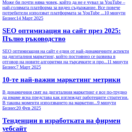
Може би почти няма човек, който да не е чувал за YouTube –
най-голямата платформа за видео съдържание. Все повече
потребители използват платформата за YouTube ...
10
минути
Бизнес
14 Март 2025
SEO оптимизация на сайт през 2025:
Пълно ръководство
SEO оптимизация на сайт е един от най-динамичните аспекти
на дигиталния маркетинг, който постоянно се развива в
отговор на новите алгоритми на търсачките и про...
11
минути
Бизнес
7 Март 2025
10-те най-важни маркетинг метрики
В динамичния свят на дигиталния маркетинг е все по-трудно
да имаме ясна представа как изглеждат работещите стратегии.
В такива моменти използването на маркетин...
9
минути
Бизнес
20 Фев 2025
Тенденции в изработката на фирмен
уебсайт