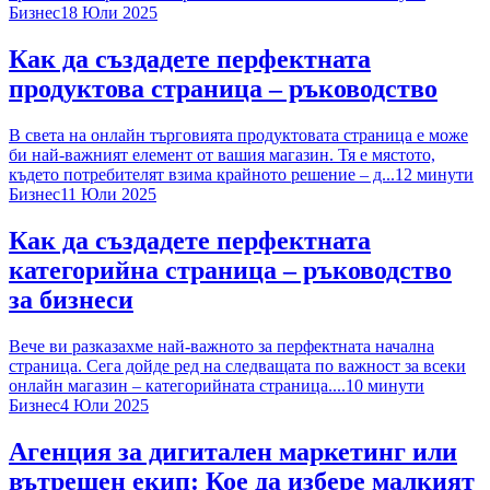
Бизнес
18 Юли 2025
Как да създадете перфектната
продуктова страница – ръководство
В света на онлайн търговията продуктовата страница e може
би най-важният елемент от вашия магазин. Тя е мястото,
където потребителят взима крайното решение – д...
12
минути
Бизнес
11 Юли 2025
Как да създадете перфектната
категорийна страница – ръководство
за бизнеси
Вече ви разказахме най-важното за перфектната начална
страница. Сега дойде ред на следващата по важност за всеки
онлайн магазин – категорийната страница....
10
минути
Бизнес
4 Юли 2025
Агенция за дигитален маркетинг или
вътрешен екип: Кое да избере малкият