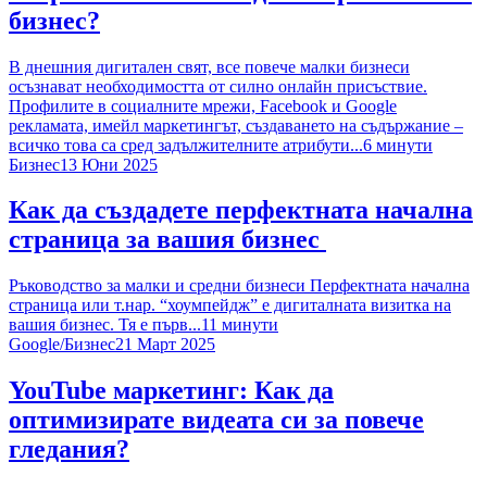
бизнес?
В днешния дигитален свят, все повече малки бизнеси
осъзнават необходимостта от силно онлайн присъствие.
Профилите в социалните мрежи, Facebook и Google
рекламата, имейл маркетингът, създаването на съдържание –
всичко това са сред задължителните атрибути...
6
минути
Бизнес
13 Юни 2025
Как да създадете перфектната начална
страница за вашия бизнес
Ръководство за малки и средни бизнеси Перфектната начална
страница или т.нар. “хоумпейдж” е дигиталната визитка на
вашия бизнес. Тя е първ...
11
минути
Google
/
Бизнес
21 Март 2025
YouTube маркетинг: Как да
оптимизирате видеата си за повече
гледания?