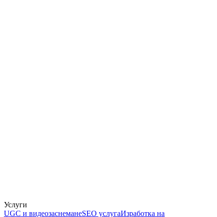
Услуги
UGC и видеозаснемане
SEO услуга
Изработка на