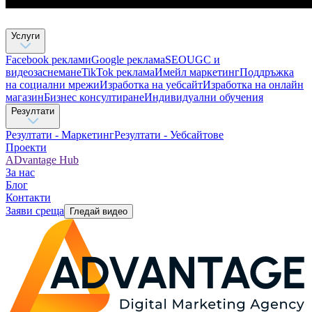
Услуги
Facebook реклами
Google реклама
SEO
UGC и
видеозаснемане
TikTok рекламa
Имейл маркетинг
Поддръжка
на социални мрежи
Изработка на уебсайт
Изработка на онлайн
магазин
Бизнес консултиране​
Индивидуални обучения
Резултати
Резултати - Маркетинг
Резултати - Уебсайтове
Проекти
ADvantage Hub
За нас
Блог
Контакти
Заяви среща
Гледай видео