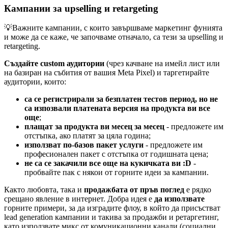
Кампании за upselling и retargeting
💡Важните кампании, с които завършваме маркетинг фунията
и може да се каже, че започваме отначало, са тези за upselling и
retargeting.
Създайте custom аудитории
(чрез качване на имейл лист или
на базиран на събития от вашия Meta Pixel) и таргетирайте
аудитории, които:
са се регистрирали за безплатен тестов период, но не
са изпозвали платената версия на продукта ви все
още
;
плащат за продукта ви месец за месец
- предложете им
отстъпка, ако платят за цяла година;
използват по-базов пакет услуги
- предложете им
професионален пакет с отстъпка от годишната цена;
не са се закачили все още на кукичката ви :D
-
пробвайте пак с някои от горните идеи за кампании.
Както любовта, така и
продажбата от пръв поглед
е рядко
срещано явление в интернет. Добра идея е
да използвате
горните примери, за да изградите флоу, в който да присъстват
lead generation кампании и такива за продажби и ретаргетинг,
като използвате микс от комуникационни канали (социални