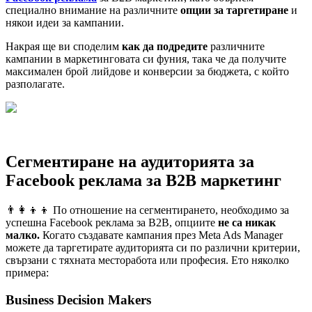
специално внимание на различните
опции за таргетиране
и
някои идеи за кампании.
Накрая ще ви споделим
как да подредите
различните
кампании в маркетинговата си фуния, така че да получите
максимален брой лийдове и конверсии за бюджета, с който
разполагате.
Сегментиране на аудиторията за
Facebook реклама за B2B маркетинг
👨‍👩‍👦‍👦 По отношение на сегментирането, необходимо за
успешнa Facebook рекламa за B2B, опциите
не са никак
малко.
Когато създавате кампания през Meta Ads Manager
можете да таргетирате аудиторията си по различни критерии,
свързани с тяхната месторабота или професия. Ето няколко
примера:
Business Decision Makers