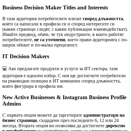
Business Decision Maker Titles and Interests
В тази аудитория потребителите влизат
според длъжността
,
която са написали в профила си и според интересите си
(какви страници следят, с какви публикации взаимодействат).
Имайте предвид, обаче, че тук индустриите, в които работят
потребителите,
не са уточнени
, което прави аудиторията с по-
широк обхват и по-малка прецизност.
IT Decision Makers
💻 Ако предлагате продукти и услуги за ИТ сектора, тази
аудитория е идеален избор. С нея ще достигнете потребители
на ръководни позиции в ИТ компании според длъжността,
която фигурира в профила им.
New Active Businesses & Instagram Business Profile
Admins
С първата опция можете да таргетирате
администратори на
бизнес страници
, създадени през последните 6, 12 или 24
месеца. Втората опция ви позволява да достигнете
директно
в нюзфийдовете
на потребители, които са администратори на