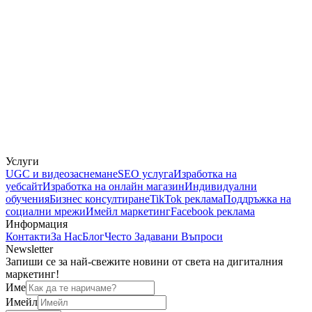
Услуги
UGC и видеозаснемане
SEO услуга
Изработка на
уебсайт
Изработка на онлайн магазин
Индивидуални
обучения
Бизнес консултиране
TikTok реклама
Поддръжка на
социални мрежи
Имейл маркетинг
Facebook реклама
Информация
Контакти
За Нас
Блог
Често Задавани Въпроси
Newsletter
Запиши се за най-свежите новини от света на дигиталния
маркетинг!
Име
Имейл