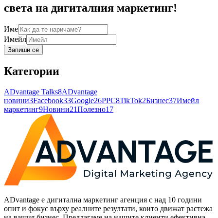
света на дигиталния маркетинг!
Име
Имейл
Запиши се
Категории
ADvantage Talks
8
ADvantage
новини
3
Facebook
33
Google
26
PPC
8
TikTok
2
Бизнес
37
Имейл
маркетинг
9
Новини
21
Полезно
17
ADvantage е дигитална маркетинг агенция с над 10 години
опит и фокус върху реалните резултати, които движат растежа
на вашия бизнес. Предлагаме на нашите клиенти ефективна