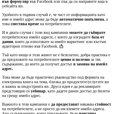
във формуляр
във Facebook или пък да си направите ваш в
уебсайта ви.
Удобното в първия случай е, че част от информацията като
име и имейл адрес може да бъде
автоматично попълнена
, а
това
спестява време
на потребителите.
И в двата случая с този вид кампании
можете да събирате
потребителски имейл адреси, с които да изградите
база от
данни
, която да използвате за имейл маркетинг или къстъм
аудитории отново във Facebook. 📩
Тъй като нищо в този живот не е безплатно, добра практика е
да предложите на потребителите
ценно и полезно
за тях
съдържание, до което да получат достъп
в замяна на имейл
адрес.
Това може да бъде практично ръководство под формата на
електронна книга на тема, близка до продуктите/услугите ви
и важна за индустрията ви. Друга идея е да рекламирате
предстоящия си
уебинар
, като дадете ранен достъп до билети
на срещу имейл адрес.
Важното в тези кампании е
да предоставят
някаква
стойност
на потребителите, а не просто да им вземете имейл адреса.
Ако съдържанието, което предложите, бъде
наистина