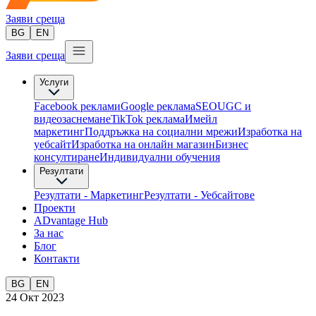
Заяви среща
BG
EN
Заяви среща
Услуги
Facebook реклами
Google реклама
SEO
UGC и
видеозаснемане
TikTok рекламa
Имейл
маркетинг
Поддръжка на социални мрежи
Изработка на
уебсайт
Изработка на онлайн магазин
Бизнес
консултиране​
Индивидуални обучения
Резултати
Резултати - Маркетинг
Резултати - Уебсайтове
Проекти
ADvantage Hub
За нас
Блог
Контакти
BG
EN
24 Окт 2023