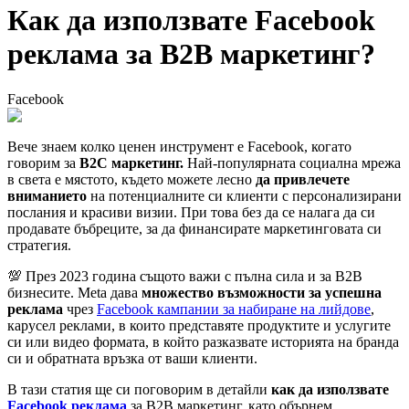
Как да използвате Facebook
рекламa за B2B маркетинг?
Facebook
Вече знаем колко ценен инструмент е Facebook, когато
говорим за
B2C маркетинг.
Най-популярната социална мрежа
в света е мястото, където можете лесно
да привлечете
вниманието
на потенциалните си клиенти с персонализирани
послания и красиви визии. При това без да се налага да си
продавате бъбреците, за да финансирате маркетинговата си
стратегия.
💯 През 2023 година същото важи с пълна сила и за B2B
бизнесите. Meta дава
множество възможности за успешна
реклама
чрез
Facebook кампании за набиране на лийдове
,
карусел реклами, в които представяте продуктите и услугите
си или видео формата, в който разказвате историята на бранда
си и обратната връзка от ваши клиенти.
В тази статия ще си поговорим в детайли
как да използвате
Facebook рекламa
за B2B маркетинг, като обърнем