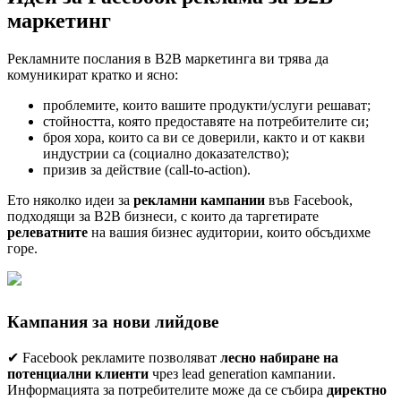
маркетинг
Рекламните послания в B2B маркетинга ви трява да
комуникират кратко и ясно:
проблемите, които вашите продукти/услуги решават;
стойността, която предоставяте на потребителите си;
броя хора, които са ви се доверили, както и от какви
индустрии са (социално доказателство);
призив за действие (call-to-action).
Ето няколко идеи за
рекламни кампании
във Facebook,
подходящи за B2B бизнеси, с които да таргетирате
релеватните
на вашия бизнес аудитории, които обсъдихме
горе.
Кампания за нови лийдове
✔ Facebook рекламите позволяват
лесно набиране на
потенциални клиенти
чрез lead generation кампании.
Информацията за потребителите може да се събира
директно