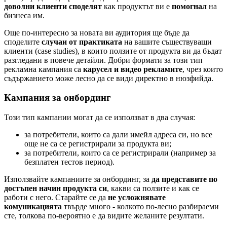
доволни клиенти споделят
как продуктът ви е
помогнал
на
бизнеса им.
Още по-интересно за новата ви аудитория ще бъде да
споделите
случаи от практиката
на вашите съществуващи
клиенти (case studies), в които ползите от продукта ви да бъдат
разгледани в повече детайли. Добри формати за този тип
рекламна кампания са
карусел и видео рекламите
, чрез които
съдържанието може лесно да се види директно в нюзфийда.
Кампания за онбординг
Този тип кампании могат да се използват в два случая:
за потребители, които са дали имейл адреса си, но все
още не са се регистрирали за продукта ви;
за потребители, които са се регистрирали (например за
безплатен тестов период).
Използвайте кампаниите за онбординг, за
да представите по
достъпен начин продукта си
, какви са ползите и как се
работи с него. Старайте се да
не усложнявате
комуникацията
твърде много - колкото по-лесно разбираеми
сте, толкова по-вероятно е да видите желаните резултати.