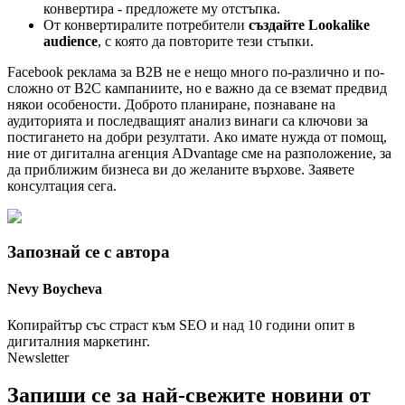
конвертира - предложете му отстъпка.
От конвертиралите потребители
създайте Lookalike
audience
, с която да повторите тези стъпки.
Facebook рекламa за B2B не e нещо много по-различно и по-
сложно от B2C кампаниите, но е важно да се вземат предвид
някои особености. Доброто планиране, познаване на
аудиторията и последващият анализ винаги са ключови за
постигането на добри резултати. Ако имате нужда от помощ,
ние от дигитална агенция ADvantage сме на разположение, за
да приближим бизнеса ви до желаните върхове. Заявете
консултация сега.
Запознай се с автора
Nevy
Boycheva
Копирайтър със страст към SEO и над 10 години опит в
дигиталния маркетинг.
Newsletter
Запиши се за най-свежите новини от