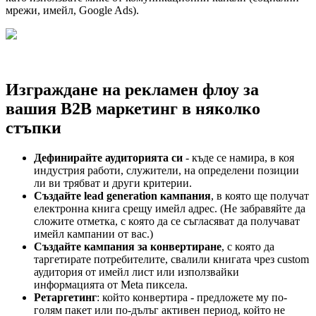
мрежи, имейл, Google Ads).
Изграждане на рекламен флоу за
вашия B2B маркетинг в няколко
стъпки
Дефинирайте аудиторията си
- къде се намира, в коя
индустрия работи, служители, на определени позиции
ли ви трябват и други критерии.
Създайте lead generation кампания
, в която ще получат
електронна книга срещу имейл адрес. (Не забравяйте да
сложите отметка, с която да се съгласяват да получават
имейл кампании от вас.)
Създайте кампания за конвертиране
, с която да
таргетирате потребителите, свалили книгата чрез custom
аудитория от имейл лист или използвайки
информацията от Meta пиксела.
Ретаргетинг
: който конвертира - предложете му по-
голям пакет или по-дълъг активен период, който не