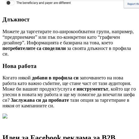
Длъжност
Можете да таргетирате по-широкообхватни групи, например,
“предприемачи” или пък по-конкретни като “графичен
дизайнер”. Информацията е базирана на това, което
потребителите са споделили
за своята длъжност в профила
си.
Нова работа
Когато някой
добави в профила си
започването на нова
работа като важно събитие, ще стане част от тази аудитория.
Може би вашият продукт/услуга
е инструментът
, който ще го
улесни в новата му работа и ще му помогне да впечатли шефа
си?
Заслужава си да пробвате
тази опция за таргетиране в
някоя от кампаниите си.
Идеи за Facebook рекламa за B2B