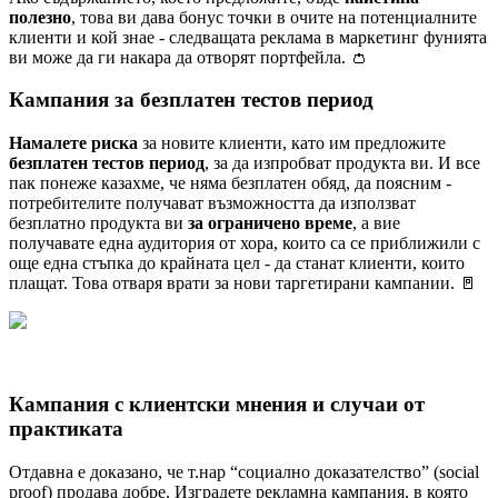
полезно
, това ви дава бонус точки в очите на потенциалните
клиенти и кой знае - следващата реклама в маркетинг фунията
ви може да ги накара да отворят портфейла. 👛
Кампания за безплатен тестов период
Намалете риска
за новите клиенти, като им предложите
безплатен тестов период
, за да изпробват продукта ви. И все
пак понеже казахме, че няма безплатен обяд, да поясним -
потребителите получават възможността да използват
безплатно продукта ви
за ограничено време
, а вие
получавате една аудитория от хора, които са се приближили с
още една стъпка до крайната цел - да станат клиенти, които
плащат. Това отваря врати за нови таргетирани кампании. 🚪
Кампания с клиентски мнения и случаи от
практиката
Отдавна е доказано, че т.нар “социално доказателство” (social
proof) продава добре. Изградете рекламна кампания, в която