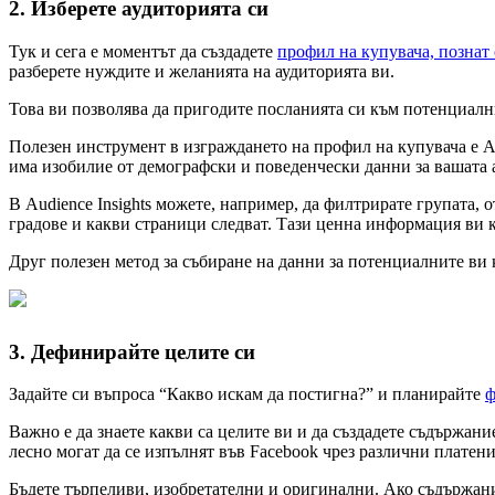
2. Изберете аудиторията си
Тук и сега е моментът да създадете
профил на купувача, познат 
разберете нуждите и желанията на аудиторията ви.
Това ви позволява да пригодите посланията си към потенциални
Полезен инструмент в изграждането на профил на купувача е Audie
има изобилие от демографски и поведенчески данни за вашата 
В Audience Insights можете, например, да филтрирате групата, о
градове и какви страници следват. Тази ценна информация ви к
Друг полезен метод за събиране на данни за потенциалните ви 
3. Дефинирайте целите си
Задайте си въпроса “Какво искам да постигна?” и планирайте
ф
Важно е да знаете какви са целите ви и да създадете съдържание
лесно могат да се изпълнят във Facebook чрез различни плате
Бъдете търпеливи, изобретателни и оригинални. Ако съдържание