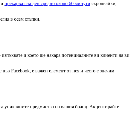
ели
прекарват на ден средно около 60 минути
скролвайки,
тегия в осем стъпки.
о изпъквате и което ще накара потенциалните ви клиенти да ви
във Facebook, e важен елемент от нея и често е значим
 са уникалните предмиства на вашия бранд. Акцентирайте