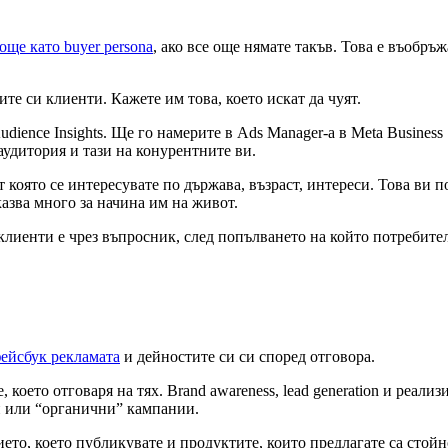
още като buyer persona
, ако все още нямате такъв. Това е въобръ
те си клиенти. Кажете им това, което искат да чуят.
nce Insights. Ще го намерите в Ads Manager-a в Meta Business Suit
аудитория и тази на конурентните ви.
т която се интересувате по държава, възраст, интереси. Това ви 
азва много за начина им на живот.
клиенти е чрез въпросник, след попълването на който потребите
ейсбук рекламата
и дейностите си си според отговора.
, което отговаря на тях. Brand awareness, lead generation и реал
ни или “органични” кампании.
то, което публикувате и продуктите, които предлагате са стойно