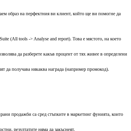
жаем образ на перфектния ви клиент, който ще ви помогне да
e (All tools -> Analyse and report). Това е мястото, на което
позволява да разберете какъв процент от тях живее в определени
лят да получава някаква награда (например промокод).
изирани продажби са сред стъпките в маркетинг фунията, които
стни, резултатите няма да закъснеят.