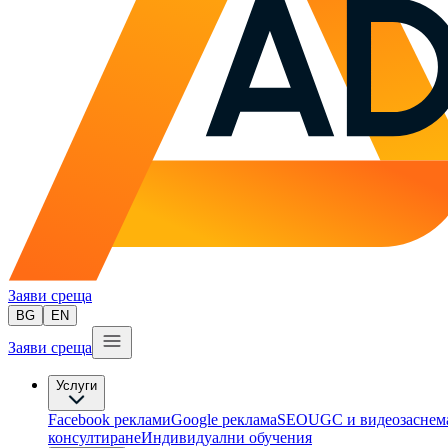
Заяви среща
BG
EN
Заяви среща
Услуги
Facebook реклами
Google реклама
SEO
UGC и видеозаснем
консултиране​
Индивидуални обучения