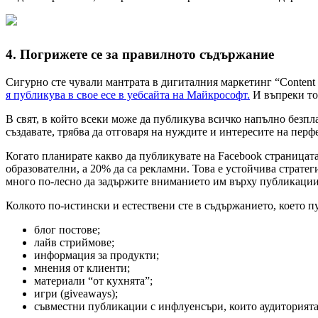
4. Погрижете се за правилното съдържание
Сигурно сте чували мантрата в дигиталния маркетинг “Content i
я публикува в свое есе в уебсайта на Майкрософт.
И въпреки тов
В свят, в който всеки може да публикува всичко напълно безп
създавате, трябва да отговаря на нуждите и интересите на пер
Когато планирате какво да публикувате на Facebook страницата 
образователни, а 20% да са рекламни. Това е устойчива стратег
много по-лесно да задържите вниманието им върху публикациите 
Колкото по-истински и естествени сте в съдържанието, което пу
блог постове;
лайв стриймове;
информация за продукти;
мнения от клиенти;
материали “от кухнята”;
игри (giveaways);
съвместни публикации с инфлуенсъри, които аудиторията