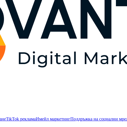
ане
TikTok рекламa
Имейл маркетинг
Поддръжка на социални мр