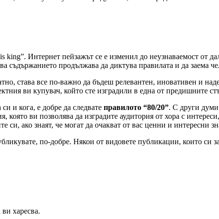
s king”. Интернет пейзажът се е изменил до неузнаваемост от да
а съдържанието продължава да диктува правилата и да заема че
латно, става все по-важно да бъдеш релевантен, иновативен и н
фектния ви купувач, който сте изградили в една от предишните с
си и кога, е добре да следвате
правилото “80/20”
. С други дум
ия, която ви позволява да изградите аудитория от хора с интерес
си, ако знаят, че могат да очакват от вас ценни и интересни зн
бликувате, по-добре. Някои от видовете публикации, които си за
 ви харесва.