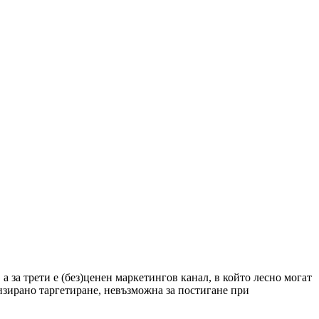
 а за трети е (без)ценен маркетингов канал, в който лесно могат
лизирано таргетиране, невъзможна за постигане при