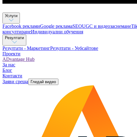
Услуги
Facebook реклами
Google реклама
SEO
UGC и видеозаснемане
Ti
консултиране​
Индивидуални обучения
Резултати
Резултати - Маркетинг
Резултати - Уебсайтове
Проекти
ADvantage Hub
За нас
Блог
Контакти
Заяви среща
Гледай видео