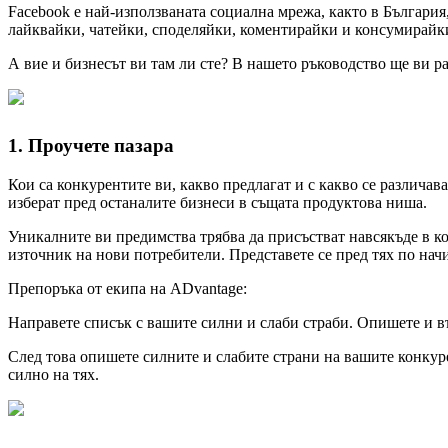
Facebook е най-използваната социална мрежа, както в Българи
лайквайки, чатейки, споделяйки, коментирайки и консумирайк
А вие и бизнесът ви там ли сте? В нашето ръководство ще ви р
1. Проучете пазара
Кои са конкурентите ви, какво предлагат и с какво се различа
изберат пред останалите бизнеси в същата продуктова ниша.
Уникалните ви предимства трябва да присъстват навсякъде в ко
източник на нови потребители. Представете се пред тях по на
Препоръка от екипа на ADvantage:
Направете списък с вашите силни и слаби страби. Опишете и въ
След това опишете силните и слабите страни на вашите конкур
силно на тях.