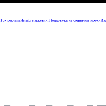
kTok рекламa
Имейл маркетинг
Поддръжка на социални мрежи
Изр