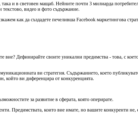
я, така и в световен мащаб. Нейните почти 3 милиарда потребит
и текстово, видео и фото съдържание.
азкажем как да създадете печеливша Facebook маркетингова стра
вате вие? Дефинирайте своите уникални предимства - това, с коет
муникационната ви стратегия. Съдържанието, което публикувате 
чин, който ви диференцира от конкуренцията.
зможностите за развитие в сферата, която оперирате.
енти. Предимствата, които вие имате, но вашите конкуренти не,