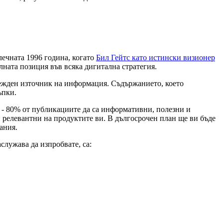
лечната 1996 година, когато
Бил Гейтс като истински визионер
лната позиция във всяка дигитална стратегия.
адежден източник на информация. Съдържанието, което
тъпки.
и - 80% от публикациите да са информативни, полезни и
и, релевантни на продуктите ви. В дългосрочен план ще ви бъде
ания.
служава да изпробвате, са: