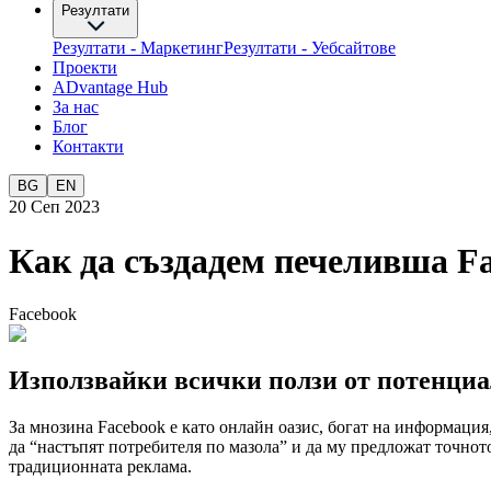
Резултати
Резултати - Маркетинг
Резултати - Уебсайтове
Проекти
ADvantage Hub
За нас
Блог
Контакти
BG
EN
20 Сеп 2023
Как да създадем печеливша Fa
Facebook
Използвайки всички ползи от потенци
За мнозина Facebook е като онлайн оазис, богат на информация, 
да “настъпят потребителя по мазола” и да му предложат точнот
традиционната реклама.