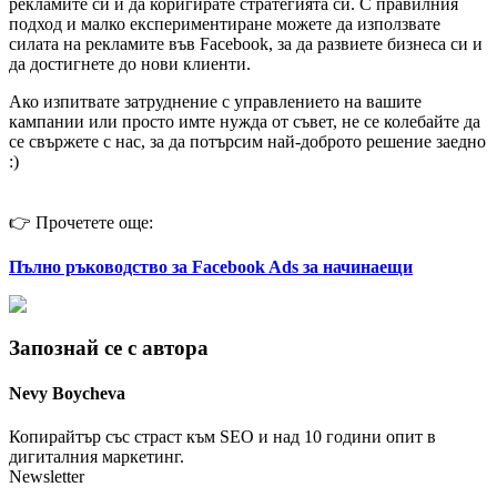
рекламите си и да коригирате стратегията си. С правилния
подход и малко експериментиране можете да използвате
силата на рекламите във Facebook, за да развиете бизнеса си и
да достигнете до нови клиенти.
Ако изпитвате затруднение с управлението на вашите
кампании или просто имте нужда от съвет, не се колебайте да
се свържете с нас, за да потърсим най-доброто решение заедно
:)
👉 Прочетете още:
Пълно ръководство за Facebook Ads за начинаещи
Запознай се с автора
Nevy
Boycheva
Копирайтър със страст към SEO и над 10 години опит в
дигиталния маркетинг.
Newsletter