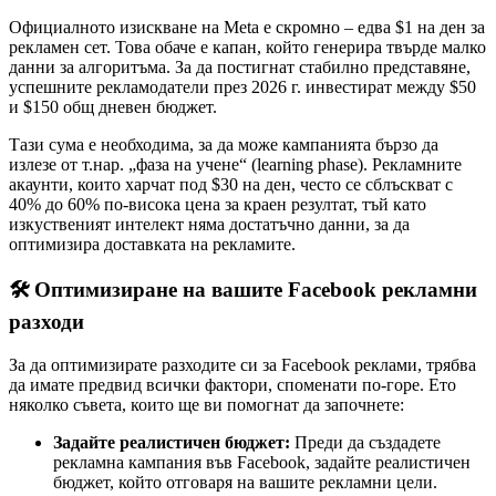
Официалното изискване на Meta е скромно – едва $1 на ден за
рекламен сет. Това обаче е капан, който генерира твърде малко
данни за алгоритъма. За да постигнат стабилно представяне,
успешните рекламодатели през 2026 г. инвестират между $50
и $150 общ дневен бюджет.
Тази сума е необходима, за да може кампанията бързо да
излезе от т.нар. „фаза на учене“ (learning phase). Рекламните
акаунти, които харчат под $30 на ден, често се сблъскват с
40% до 60% по-висока цена за краен резултат, тъй като
изкуственият интелект няма достатъчно данни, за да
оптимизира доставката на рекламите.
🛠️ Оптимизиране на вашите Facebook рекламни
разходи
За да оптимизирате разходите си за Facebook реклами, трябва
да имате предвид всички фактори, споменати по-горе. Ето
няколко съвета, които ще ви помогнат да започнете:
Задайте реалистичен бюджет:
Преди да създадете
рекламна кампания във Facebook, задайте реалистичен
бюджет, който отговаря на вашите рекламни цели.