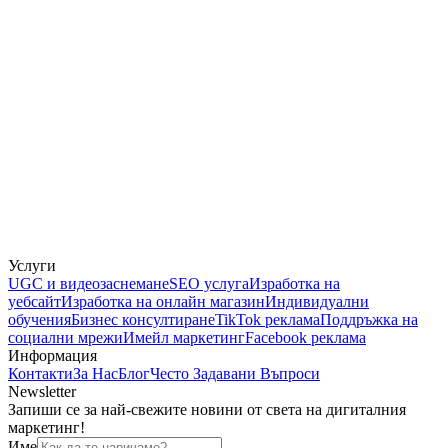
Услуги
UGC и видеозаснемане
SEO услуга
Изработка на
уебсайт
Изработка на онлайн магазин
Индивидуални
обучения
Бизнес консултиране
TikTok реклама
Поддръжка на
социални мрежи
Имейл маркетинг
Facebook реклама
Информация
Контакти
За Нас
Блог
Често Задавани Въпроси
Newsletter
Запиши се за най-свежите новини от света на дигиталния
маркетинг!
Име