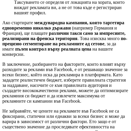
Таксуването се определя от локацията на хората, които
виждат рекламата ви, а не от това къде е регистриран
вашият профил.
Ако стартирате
международна кампания, която таргетира
едновременно няколко държави
(например Германия и
Франция), ще плащате
различни такси само за импресиите,
реализирани на френска територия
. Това изисква много
по-
прецизно сегментиране на рекламните ад сетове
, за да
имате
пълен контрол върху реалната цена
на вашите
конверсии.
В заключение, разбирането на факторите, които влияят върху
разходите за реклами във Facebook, е от решаващо значение за
всеки бизнес, който иска да рекламира в платформата. Като
зададете реалистичен бюджет, изберете правилната стратегия
за наддаване, насочите се към правилната аудитория и
създадете висококачествени реклами, можете да оптимизирате
рекламния си бюджет и да извлечете максимума от
рекламните си кампании във Facebook.
Не забравяйте, че цените на рекламите във Facebook не са
фиксирани, статични или еднакви за всеки бизнес и може да
варира в зависимост от различни фактори. Ето защо е от
съществено значение да проследявате ефективността на