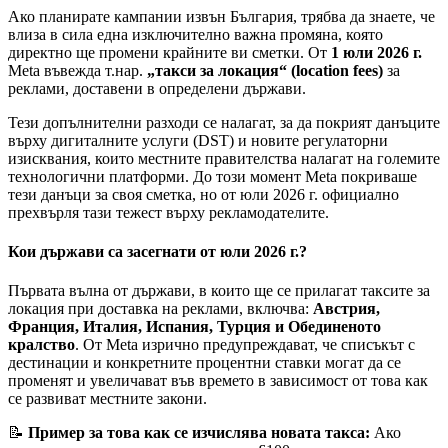
Ако планирате кампании извън България, трябва да знаете, че
влиза в сила една изключително важна промяна, която
директно ще промени крайните ви сметки. От
1 юли 2026 г.
Meta въвежда т.нар.
„такси за локация“ (location fees)
за
реклами, доставени в определени държави.
Тези допълнителни разходи се налагат, за да покрият данъците
върху дигиталните услуги (DST) и новите регулаторни
изисквания, които местните правителства налагат на големите
технологични платформи. До този момент Meta покриваше
тези данъци за своя сметка, но от юли 2026 г. официално
прехвърля тази тежест върху рекламодателите.
Кои държави са засегнати от юли 2026 г.?
Първата вълна от държави, в които ще се прилагат таксите за
локация при доставка на реклами, включва:
Австрия,
Франция, Италия, Испания, Турция и Обединеното
кралство
. От Meta изрично предупреждават, че списъкът с
дестинации и конкретните процентни ставки могат да се
променят и увеличават във времето в зависимост от това как
се развиват местните закони.
📝
Пример за това как се изчислява новата такса:
Ако