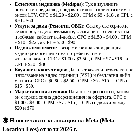
Естетична медицина (Medspas):
Тук визуалните
резултати преди/след продават силно, а клиентите имат
висок LTV. CPC е $1.20 - $2.80 , CPM е $8 - $18 , а CPL е
$20 - $60.
Услуги за дома (Ремонти, ОВК):
Сектор със сериозна
сезонност, където рекламите, залагащи на спешност на
проблема, работят най-добре. CPC е $1.50 - $4.00 , CPM
е $10 - $22 , а CPL е $30 - $90.
Недвижими имоти:
Пазар с огромна конкуренция,
където ретаргетингът на потребителите е
жизненоважен. CPC е $1.00 - $3.50 , CPM е $7 - $18 , а
CPL е $20 - $80.
Коучинг и консултации:
Дават страхотни резултати при
използване на видео страници (VSL) и безплатни лийд
магнити. CPC е $0.80 - $2.50 , CPM е $6 - $15 , а CPL е
$15 - $50.
Маркетингови агенции:
Пазарът е пренаситен, затова
ви е нужна силна диференциация на офертата. CPC е
$1.00 - $3.00 , CPM е $7 - $16 , а CPL се движи между
$20 и $70.
🌍 Новите такси за локация на Meta (Meta
Location Fees) от юли 2026 г.