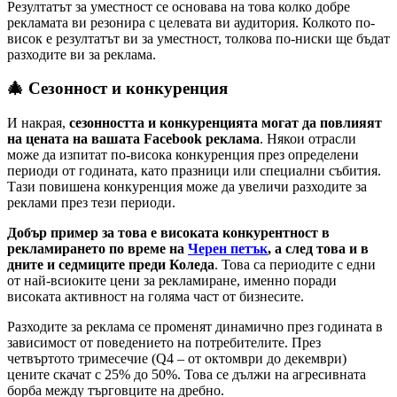
Резултатът за уместност се основава на това колко добре
рекламата ви резонира с целевата ви аудитория. Колкото по-
висок е резултатът ви за уместност, толкова по-ниски ще бъдат
разходите ви за реклама.
🎄 Сезонност и конкуренция
И накрая,
сезонността и конкуренцията могат да повлияят
на цената на вашата Facebook реклама
. Някои отрасли
може да изпитат по-висока конкуренция през определени
периоди от годината, като празници или специални събития.
Тази повишена конкуренция може да увеличи разходите за
реклами през тези периоди.
Добър пример за това е високата конкурентност в
рекламирането по време на
Черен петък
, а след това и в
дните и седмиците преди Коледа
. Това са периодите с едни
от най-всиоките цени за рекламиране, именно поради
високата активност на голяма част от бизнесите.
Разходите за реклама се променят динамично през годината в
зависимост от поведението на потребителите. През
четвъртото тримесечие (Q4 – от октомври до декември)
цените скачат с 25% до 50%. Това се дължи на агресивната
борба между търговците на дребно.