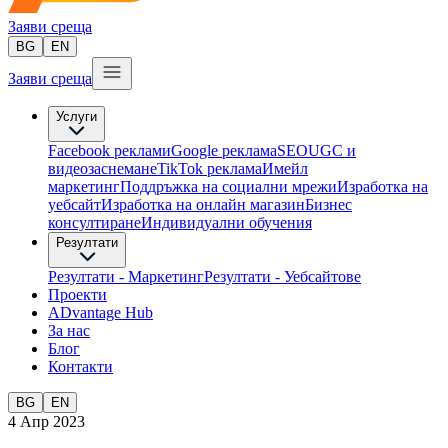
Заяви среща
BG
EN
Заяви среща
Услуги
Facebook реклами
Google реклама
SEO
UGC и
видеозаснемане
TikTok рекламa
Имейл
маркетинг
Поддръжка на социални мрежи
Изработка на
уебсайт
Изработка на онлайн магазин
Бизнес
консултиране​
Индивидуални обучения
Резултати
Резултати - Маркетинг
Резултати - Уебсайтове
Проекти
ADvantage Hub
За нас
Блог
Контакти
BG
EN
4 Апр 2023