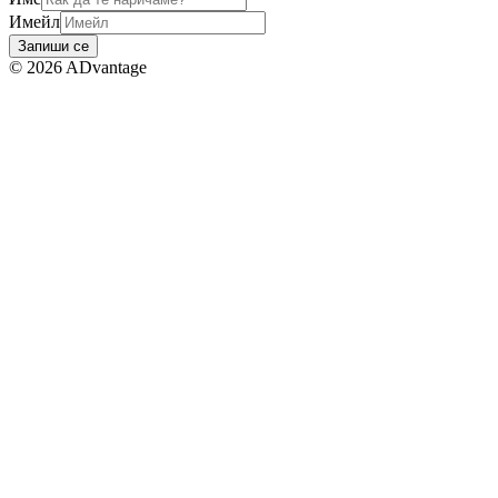
Имейл
Запиши се
©
2026
ADvantage