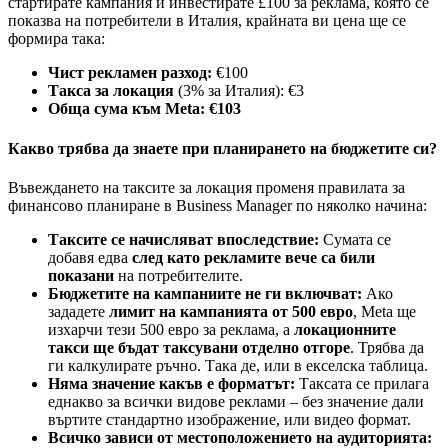
стартирате кампания и инвестирате £100 за реклама, която се
показва на потребители в Италия, крайната ви цена ще се
формира така:
Чист рекламен разход:
€100
Такса за локация
(3% за Италия): €3
Обща сума към Meta: €103
Какво трябва да знаете при планирането на бюджетите си?
Въвеждането на таксите за локация променя правилата за
финансово планиране в Business Manager по няколко начина:
Таксите се начисляват впоследствие:
Сумата се
добавя едва
след
като рекламите вече са били
показани
на потребителите.
Бюджетите на кампаниите не ги включват:
Ако
зададете
лимит на кампанията от 500 евро
, Meta ще
изхарчи тези 500 евро за реклама, а
локационните
такси ще бъдат таксувани отделно отгоре
. Трябва да
ги калкулирате ръчно. Така де, или в екселска таблица.
Няма значение какъв е форматът:
Таксата се прилага
еднакво за всички видове реклами – без значение дали
въртите стандартно изображение, или видео формат.
Всичко зависи от местоположението на аудиторията: