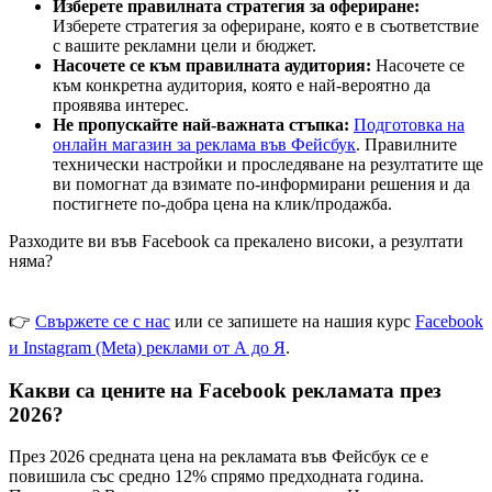
Изберете правилната стратегия за офериране:
Изберете стратегия за офериране, която е в съответствие
с вашите рекламни цели и бюджет.
Насочете се към правилната аудитория:
Насочете се
към конкретна аудитория, която е най-вероятно да
проявява интерес.
Не пропускайте най-важната стъпка:
Подготовка на
онлайн магазин за реклама във Фейсбук
. Правилните
технически настройки и проследяване на резултатите ще
ви помогнат да взимате по-информирани решения и да
постигнете по-добра цена на клик/продажба.
Разходите ви във Facebook са прекалено високи, а резултати
няма?
👉
Свържете се с нас
или се запишете на нашия курс
Facebook
и Instagram (Meta) реклами от А до Я
.
Какви са цените на Facebook рекламата през
2026?
През 2026 средната цена на рекламата във Фейсбук се е
повишила със средно 12% спрямо предходната година.