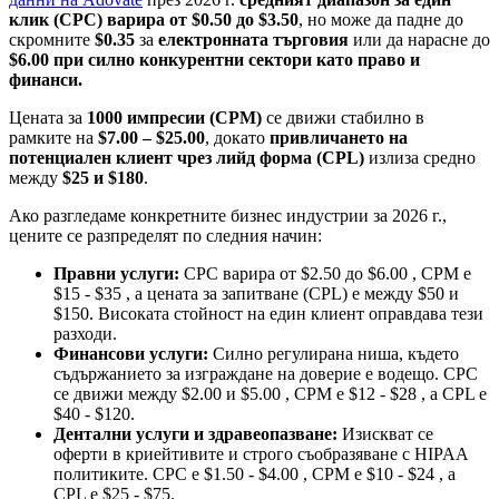
клик (CPC) варира от $0.50 до $3.50
, но може да падне до
скромните
$0.35
за
електронната търговия
или да нарасне до
$6.00 при силно конкурентни сектори като право и
финанси.
Цената за
1000 импресии (CPM)
се движи стабилно в
рамките на
$7.00 – $25.00
, докато
привличането на
потенциален клиент чрез лийд форма (CPL)
излиза средно
между
$25 и $180
.
Ако разгледаме конкретните бизнес индустрии за 2026 г.,
цените се разпределят по следния начин:
Правни услуги:
CPC варира от $2.50 до $6.00 , CPM е
$15 - $35 , а цената за запитване (CPL) е между $50 и
$150. Високата стойност на един клиент оправдава тези
разходи.
Финансови услуги:
Силно регулирана ниша, където
съдържанието за изграждане на доверие е водещо. CPC
се движи между $2.00 и $5.00 , CPM е $12 - $28 , а CPL е
$40 - $120.
Дентални услуги и здравеопазване:
Изискват се
оферти в криейтивите и строго съобразяване с HIPAA
политиките. CPC е $1.50 - $4.00 , CPM е $10 - $24 , а
CPL е $25 - $75.