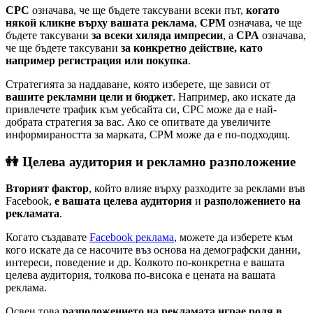
CPC
означава, че ще бъдете таксувани всеки път,
когато
някой кликне върху вашата реклама
,
CPM
означава, че ще
бъдете таксувани
за всеки хиляда импресии
, а
CPA
означава,
че ще бъдете таксувани
за конкретно действие, като
например регистрация или покупка
.
Стратегията за наддаване, която изберете, ще зависи от
вашите рекламни цели и бюджет
. Например, ако искате да
привлечете трафик към уебсайта си, CPC може да е най-
добрата стратегия за вас. Ако се опитвате да увеличите
информираността за марката, CPM може да е по-подходящ.
👭 Целева аудитория и рекламно разположение
Вторият фактор
, който влияе върху разходите за реклами във
Facebook,
е вашата целева аудитория
и
разположението на
рекламата
.
Когато създавате
Facebook реклама
, можете да изберете към
кого искате да се насочите въз основа на демографски данни,
интереси, поведение и др. Колкото по-конкретна е вашата
целева аудитория, толкова по-висока е цената на вашата
реклама.
Освен това
разположението на рекламата играе роля в