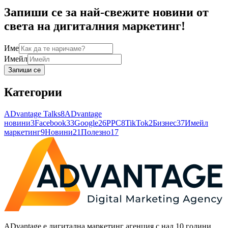
Запиши се за най-свежите новини от
света на дигиталния маркетинг!
Име
Имейл
Запиши се
Категории
ADvantage Talks
8
ADvantage
новини
3
Facebook
33
Google
26
PPC
8
TikTok
2
Бизнес
37
Имейл
маркетинг
9
Новини
21
Полезно
17
ADvantage е дигитална маркетинг агенция с над 10 години