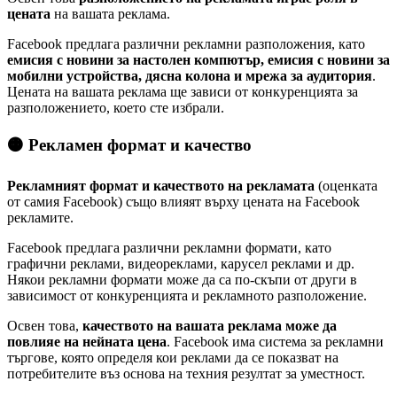
цената
на вашата реклама.
Facebook предлага различни рекламни разположения, като
емисия с новини за настолен компютър, емисия с новини за
мобилни устройства, дясна колона и мрежа за аудитория
.
Цената на вашата реклама ще зависи от конкуренцията за
разположението, което сте избрали.
🟠 Рекламен формат и качество
Рекламният формат и качеството на рекламата
(оценката
от самия Facebook) също влияят върху цената на Facebook
рекламите.
Facebook предлага различни рекламни формати, като
графични реклами, видеореклами, карусел реклами и др.
Някои рекламни формати може да са по-скъпи от други в
зависимост от конкуренцията и рекламното разположение.
Освен това,
качеството на вашата реклама може да
повлияе на нейната цена
. Facebook има система за рекламни
търгове, която определя кои реклами да се показват на
потребителите въз основа на техния резултат за уместност.