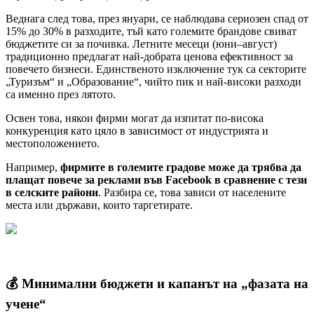
Веднага след това, през януари, се наблюдава сериозен спад от
15% до 30% в разходите, тъй като големите брандове свиват
бюджетите си за почивка. Летните месеци (юни–август)
традиционно предлагат най-добрата ценова ефективност за
повечето бизнеси. Единственото изключение тук са секторите
„Туризъм“ и „Образование“, чийто пик и най-високи разходи
са именно през лятото.
Освен това, някои фирми могат да изпитат по-висока
конкуренция като цяло в зависимост от индустрията и
местоположението.
Например,
фирмите в големите градове може да трябва да
плащат повече за реклами във Facebook в сравнение с тези
в селските райони
. Разбира се, това зависи от населените
места или държави, които таргетирате.
💰 Минимални бюджети и капанът на „фазата на
учене“