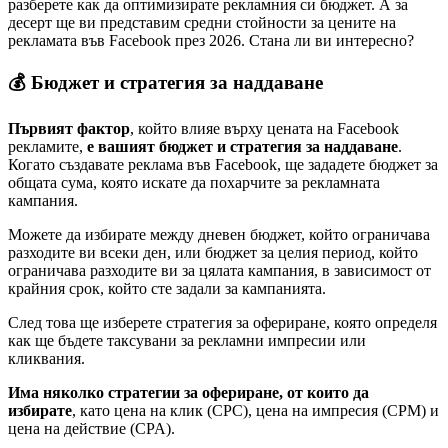
разберете как да оптимизирате рекламния си бюджет. А за
десерт ще ви представим средни стойности за цените на
рекламата във Facebook през 2026. Стана ли ви интересно?
💰 Бюджет и стратегия за наддаване
Първият фактор
, който влияе върху цената на Facebook
рекламите,
е вашият бюджет и стратегия за наддаване
.
Когато създавате реклама във Facebook, ще зададете бюджет за
общата сума, която искате да похарчите за рекламната
кампания.
Можете да избирате между дневен бюджет, който ограничава
разходите ви всеки ден, или бюджет за целия период, който
ограничава разходите ви за цялата кампания, в зависимост от
крайния срок, който сте задали за кампанията.
След това ще изберете стратегия за офериране, която определя
как ще бъдете таксувани за рекламни импресии или
кликвания.
Има няколко стратегии за офериране, от които да
избирате
, като цена на клик (CPC), цена на импресия (CPM) и
цена на действие (CPA).