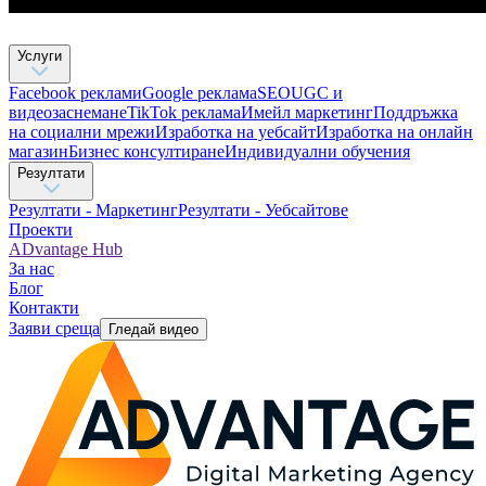
Услуги
Facebook реклами
Google реклама
SEO
UGC и
видеозаснемане
TikTok рекламa
Имейл маркетинг
Поддръжка
на социални мрежи
Изработка на уебсайт
Изработка на онлайн
магазин
Бизнес консултиране​
Индивидуални обучения
Резултати
Резултати - Маркетинг
Резултати - Уебсайтове
Проекти
ADvantage Hub
За нас
Блог
Контакти
Заяви среща
Гледай видео