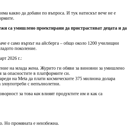
има какво да добави по въпроса. И тук натискът вече не е
ормите.
ежи са умишлено проектирани да пристрастяват децата и да
аче е само върхът на айсберга – общо около 1200 училищни
младото поколение.
рт 2026 г.:
ение на млада жена. Журито ги обяви за виновни за умишлено
 за опасностите в платформите си.
нареди на Meta да плати космическите 375 милиона долара
а злоупотреби с непълнолетни.
оворност за това
как
влияят продуктите им и как са
зо. Но промяната е неизбежна.