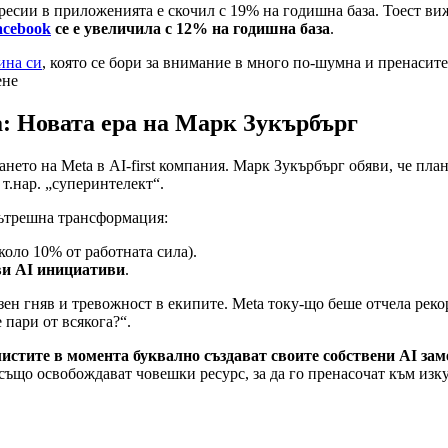
ресии в приложенията е скочил с 19% на годишна база. Тоест в
acebook
се е увеличила с 12% на годишна база
.
ина си
, която се бори за внимание в много по-шумна и пренасите
ене
а: Новата ера на Марк Зукърбърг
ето на Meta в AI-first компания. Марк Зукърбърг обяви, че пла
 т.нар. „суперинтелект“.
вътрешна трансформация:
коло 10% от работната сила).
ви AI инициативи
.
озен гняв и тревожност в екипите. Meta току-що беше отчела ре
 пари от всякога?“.
листите в момента буквално създават своите собствени AI за
e също освобождават човешки ресурс, за да го пренасочат към изк