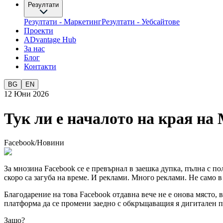
Резултати
Резултати - Маркетинг
Резултати - Уебсайтове
Проекти
ADvantage Hub
За нас
Блог
Контакти
BG
EN
12 Юни 2026
Тук ли е началото на края на
Facebook
/
Новини
За мнозина Facebook се е превърнал в заешка дупка, пълна с п
скоро са загуба на време. И реклами. Много реклами. Не само в
Благодарение на това Facebook отдавна вече не е онова място, 
платформа да се промени заедно с обкръщаващия я дигитален п
Защо?