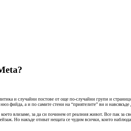
 Meta?
олитика и случайни постове от още по-случайни групи и страниц
 нюз фийда, а и по самите стени на “приятелите” ви и навсякъде
в което влизаме, за да си починем от реалния живот. Все пак за
ейзаж. Но накъде отиват нещата се чудим всички, които наблюд