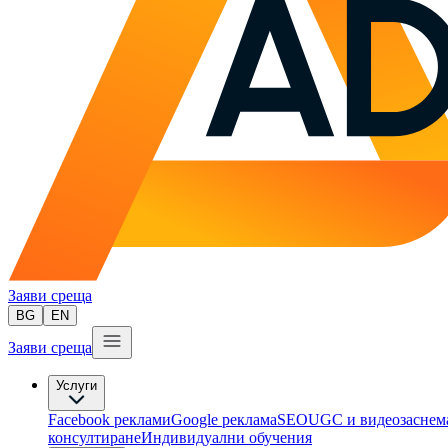
Заяви среща
BG
EN
Заяви среща
Услуги
Facebook реклами
Google реклама
SEO
UGC и видеозаснем
консултиране​
Индивидуални обучения