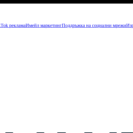
kTok рекламa
Имейл маркетинг
Поддръжка на социални мрежи
Изр