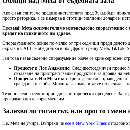
Облаци над Meta от съдебната зала
Ако си мислите, че предизвикателствата пред Зукърбърг приклю
просто реторика, а се измерва в стотици милиони долари и ист
През май
Meta сключи голямо извънсъдебно споразумение с 
вредят на психичното им здраве.
Споразумението дойде по-малко от три седмици преди делото д
окръга в САЩ се обединиха в общ фронт срещу Meta, TikTok, Sn
Зад това извънсъдебно споразумение обаче се крие сериозен стра
Процесът в Лос Анджелис:
След шестседмичен процес Me
създаване на пристрастяващи продукти и за проява на не
Процесът в Ню Мексико:
При отделно дело, заведено от
граждански глоби. Мотивът – компанията е подвеждала по
Тези последователни присъди са исторически прецедент. За пъ
програмирани алгоритмите им.
Залязва ли гигантът, или просто сменя 
Не, Meta не умира. Въпреки че
есе в New York Times
с подобно з