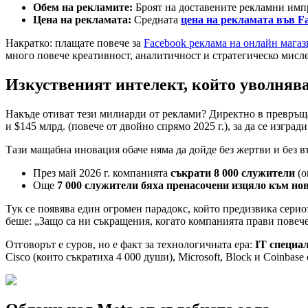
Обем на рекламите:
Броят на доставените рекламни имп
Цена на рекламата:
Средната
цена на рекламата във F
Накратко: плащате повече за
Facebook реклама на онлайн магаз
много повече креативност, аналитичност и стратегическо мисл
Изкуственият интелект, който уволняв
Накъде отиват тези милиарди от реклами? Директно в превръщан
и $145 млрд. (повече от двойно спрямо 2025 г.), за да се изгради
Тази мащабна иновация обаче няма да дойде без жертви и без 
През май 2026 г. компанията
съкрати 8 000 служители
(о
Още
7 000 служители бяха пренасочени изцяло към но
Тук се появява един огромен парадокс, който предизвика сери
беше: „Защо са ни съкращения, когато компанията прави повече
Отговорът е суров, но е факт за технологичната ера:
IT специа
Cisco (които съкратиха 4 000 души), Microsoft, Block и Coinbas