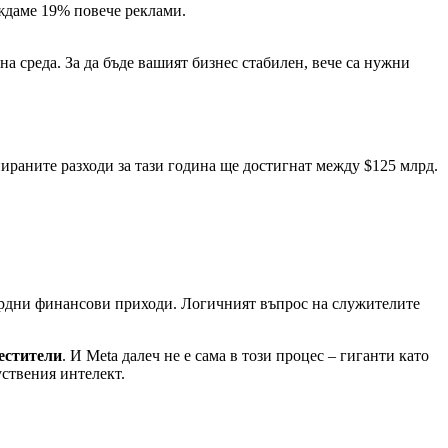
иждаме 19% повече реклами.
на среда. За да бъде вашият бизнес стабилен, вече са нужни
нираните разходи за тази година ще достигнат между $125 млрд.
кордни финансови приходи. Логичният въпрос на служителите
местители
. И Meta далеч не е сама в този процес – гиганти като
уствения интелект.