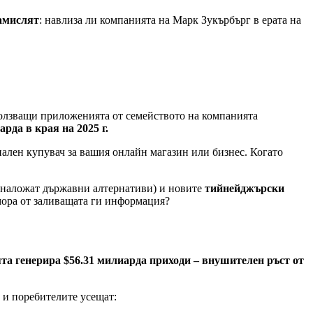
замислят
: навлиза ли компанията на Марк Зукърбърг в ерата на
олзващи приложенията от семейството на компанията
арда в края на 2025 г.
иален купувач за вашия онлайн магазин или бизнес. Когато
е наложат държавни алтернативи) и новите
тийнейджърски
умора от заливащата ги информация?
ята генерира $56.31 милиарда приходи – внушителен ръст от
а и поребителите усещат: