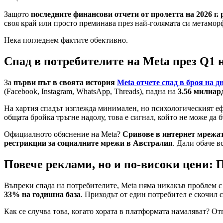
Защото
последните финансови отчети от пролетта на 2026 г. 
своя край или просто преминава през най-голямата си метамор
Нека погледнем фактите обективно.
Спад в потребителите на Meta през Q1 на
За
първи път в своята история
Meta отчете спад в броя на 
(Facebook, Instagram, WhatsApp, Threads), падна на
3.56 милиард
На хартия спадът изглежда минимален, но психологическият еф
общата бройка тръгне надолу, това е сигнал, който не може да 
Официалното обяснение на Meta?
Сривове в интернет мрежат
рестрикции за социалните мрежи в Австралия
. Дали обаче 
Повече реклами, но и по-високи цени: 
Въпреки спада на потребителите, Meta няма никакъв проблем с
33% на годишна база
. Приходът от един потребител е скочил 
Как се случва това, когато хората в платформата намаляват? От