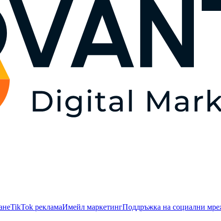
ане
TikTok рекламa
Имейл маркетинг
Поддръжка на социални мр