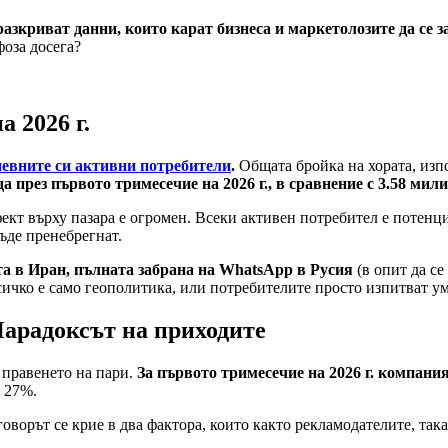
разкриват данни, които карат бизнеса и маркетолозите да се 
фоза досега?
 2026 г.
дневните си активни потребители
.
Общата бройка на хората, изп
а през първото тримесечие на 2026 г., в сравнение с 3.58 мили
ект върху пазара е огромен. Всеки активен потребител е потенц
бъде пренебрегнат.
а в Иран, пълната забрана на WhatsApp в Русия
(в опит да с
всичко е само геополитика, или потребителите просто изпитват 
Парадоксът на приходите
 правенето на пари.
За първото тримесечие на 2026 г. компани
с 27%.
говорът се крие в два фактора, които както рекламодателите, так