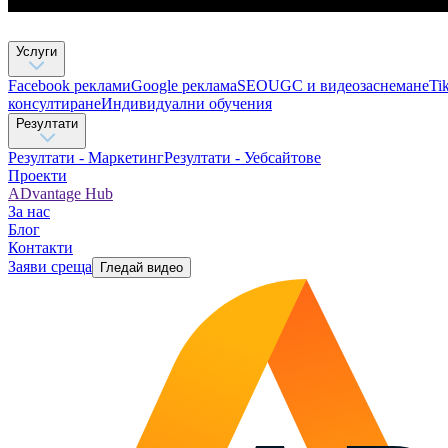
Услуги
Facebook реклами
Google реклама
SEO
UGC и видеозаснемане
Ti
консултиране​
Индивидуални обучения
Резултати
Резултати - Маркетинг
Резултати - Уебсайтове
Проекти
ADvantage Hub
За нас
Блог
Контакти
Заяви среща
Гледай видео