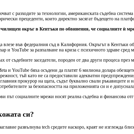
чват с разходите за технологии, американската съдебна система 
орически прецеденти, които директно засягат бъдещето на платф
училищен окръг в Кентъки по обвинения, че социалните ѝ мр
а влезе във федералния съд в Калифорния. Окръгът в Кентъки об
ap и YouTube за разпалване на криза с психичното здраве сред 
х от съдебните заседатели, породен от два други процеса през ма
ta и YouTube бяха осъдени да платят 6 милиона долара обезщет
брежност, тъй като не са предоставили адекватни предупреждения
 главния прокурор на щата, съдът буквално свали ръкавиците и 
требителите за безопасността на приложенията си и е допуснал
рви път социалните мрежи носят реална съдебна и финансова отг
кожата си?
аглавие развълнува tech средите наскоро, краят не изглежда бли