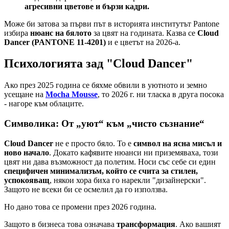
агресивни цветове и бързи кадри.
Може би затова за първи път в историята институтът Pantone
избира
нюанс на бялото
за цвят на годината. Казва се
Cloud
Dancer (PANTONE 11-4201)
и е цветът на 2026-а.
Психологията зад "Cloud Dancer"
Ако през 2025 година се бяхме обвили в уютното и земно
усещане на
Mocha Mousse
, то 2026 г. ни тласка в друга посока
- нагоре към облаците.
Символика: От „уют“ към „чисто съзнание“
Cloud Dancer
не е просто бяло. То е
символ на ясна мисъл и
ново начало
. Докато кафявите нюанси ни приземяваха, този
цвят ни дава възможност да полетим. Носи със себе си един
специфичен минимализъм, който се счита за стилен,
успокояващ
, някои хора биха го нарекли "дизайнерски".
Защото не всеки би се осмелил да го използва.
Но дано това се промени през 2026 година.
Защото в бизнеса това означава
трансформация
. Ако вашият