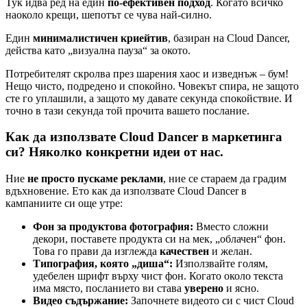
Тук идва ред на един
по-ефективен подход
. Когато всичко
наоколо крещи, шепотът се чува най-силно.
Един
минималистичен криейтив
, базиран на Cloud Dancer,
действа като „визуална пауза“ за окото.
Потребителят скролва през шарения хаос и изведнъж – бум!
Нещо чисто, подредено и спокойно. Човекът спира, не защото
сте го уплашили, а защото му давате секунда спокойствие. И
точно в тази секунда той прочита вашето послание.
Как да използвате Cloud Dancer в маркетинга
си? Няколко конкретни идеи от нас.
Ние
не просто пускаме реклами
, ние се стараем да градим
вдъхновение. Ето как да използвате Cloud Dancer в
кампаниите си още утре:
Фон за продуктова фотография:
Вместо сложни
декори, поставете продукта си на мек, „облачен“ фон.
Това го прави да изглежда
качествен
и желан.
Типография, която „диша“:
Използвайте голям,
удебелен шрифт върху чист фон. Когато около текста
има място, посланието ви става
уверено
и ясно.
Видео съдържание:
Започнете видеото си с чист Cloud