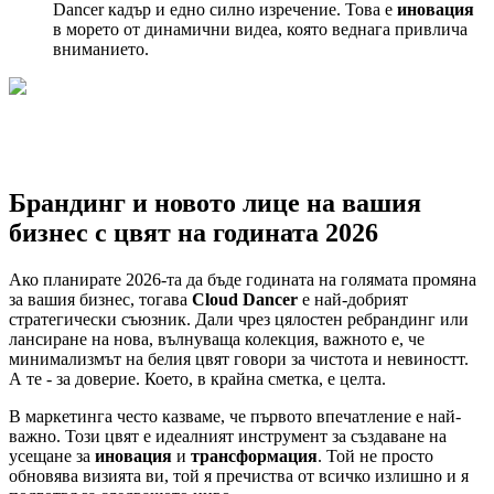
Dancer кадър и едно силно изречение. Това е
иновация
в морето от динамични видеа, която веднага привлича
вниманието.
Брандинг и новото лице на вашия
бизнес с цвят на годината 2026
Ако планирате 2026-та да бъде годината на голямата промяна
за вашия бизнес, тогава
Cloud Dancer
е най-добрият
стратегически съюзник. Дали чрез цялостен ребрандинг или
лансиране на нова, вълнуваща колекция, важното е, че
минимализмът на белия цвят говори за чистота и невиностт.
А те - за доверие. Което, в крайна сметка, е целта.
В маркетинга често казваме, че първото впечатление е най-
важно. Този цвят е идеалният инструмент за създаване на
усещане за
иновация
и
трансформация
. Той не просто
обновява визията ви, той я пречиства от всичко излишно и я