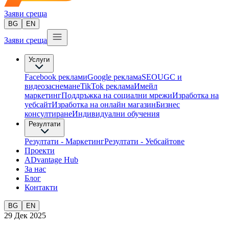
Заяви среща
BG
EN
Заяви среща
Услуги
Facebook реклами
Google реклама
SEO
UGC и
видеозаснемане
TikTok рекламa
Имейл
маркетинг
Поддръжка на социални мрежи
Изработка на
уебсайт
Изработка на онлайн магазин
Бизнес
консултиране​
Индивидуални обучения
Резултати
Резултати - Маркетинг
Резултати - Уебсайтове
Проекти
ADvantage Hub
За нас
Блог
Контакти
BG
EN
29 Дек 2025