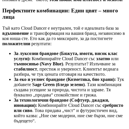
Перфектните комбинации: Един цвят – много
лица
Тъй като Cloud Dancer е неутрален, той е идеалната база за
вдъхновение
и трансформация на вашия бранд, независимо в
коя ниша сте. Ето как да го миксирате, за да постигнете
положителни
резултати:
За луксозни брандове (Бижута, имоти, висок клас
услуги):
Комбинирайте Cloud Dancer със
златно
или
тъмносиньо (Navy Blue)
. Резултатът? Излъчване за
стабилност
, престиж и увереност. Клиентът веднага
разбира, че тук цената отговаря на качеството.
За еко и уелнес брандове (Козметика, био храни):
Тук
добавете
Sage Green (бледо зелено)
. Тази комбинация
създава усещане за природа, чистота и здраве. Тя
буквално „продава“ спокойствие и грижа.
За технологични брандове (Софтуер, джаджи,
иновации):
Комбинирайте Cloud Dancer със
сребристо
или сиво
. Това придава „чист“ и футуристичен вид,
който казва: „Ние сме модерни, ние сме бързи, ние сме
бъдещето“.