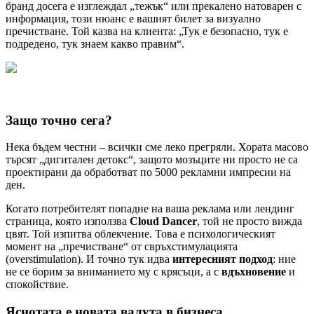
бранд досега е изглеждал „тежък“ или прекалено натоварен с
информация, този нюанс е вашият билет за визуално
пречистване. Той казва на клиента: „Тук е безопасно, тук е
подредено, тук знаем какво правим“.
Защо точно сега?
Нека бъдем честни – всички сме леко прегряли. Хората масово
търсят „дигитален детокс“, защото мозъците ни просто не са
проектирани да обработват по 5000 рекламни импресии на
ден.
Когато потребителят попадне на ваша реклама или лендинг
страница, която използва
Cloud Dancer
, той не просто вижда
цвят. Той изпитва облекчение. Това е психологическият
момент на „пречистване“ от свръхстимулацията
(overstimulation). И точно тук идва
интересният подход
: ние
не се борим за вниманието му с крясъци, а с
вдъхновение
и
спокойствие.
Яснотата е новата валута в бизнеса