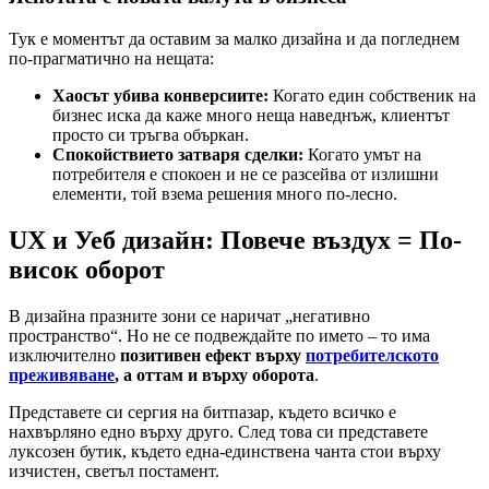
Тук е моментът да оставим за малко дизайна и да погледнем
по-прагматично на нещата:
Хаосът убива конверсиите:
Когато един собственик на
бизнес иска да каже много неща наведнъж, клиентът
просто си тръгва объркан.
Спокойствието затваря сделки:
Когато умът на
потребителя е спокоен и не се разсейва от излишни
елементи, той взема решения много по-лесно.
UX и Уеб дизайн: Повече въздух = По-
висок оборот
В дизайна празните зони се наричат „негативно
пространство“. Но не се подвеждайте по името – то има
изключително
позитивен ефект върху
потребителското
преживяване
, а оттам и върху оборота
.
Представете си сергия на битпазар, където всичко е
нахвърляно едно върху друго. След това си представете
луксозен бутик, където една-единствена чанта стои върху
изчистен, светъл постамент.