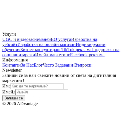
Услуги
UGC и видеозаснемане
SEO услуга
Изработка на
уебсайт
Изработка на онлайн магазин
Индивидуални
обучения
Бизнес консултиране
TikTok реклама
Поддръжка на
социални мрежи
Имейл маркетинг
Facebook реклама
Информация
Контакти
За Нас
Блог
Често Задавани Въпроси
Newsletter
Запиши се за най-свежите новини от света на дигиталния
маркетинг!
Име
Имейл
Запиши се
©
2026
ADvantage