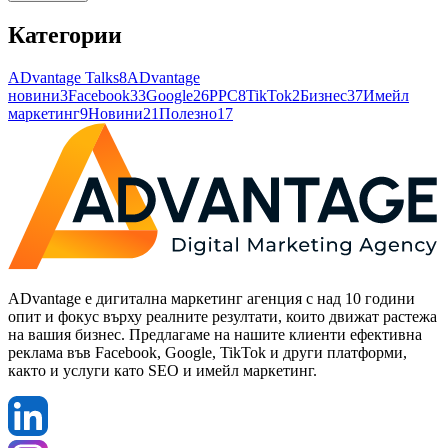
Категории
ADvantage Talks
8
ADvantage
новини
3
Facebook
33
Google
26
PPC
8
TikTok
2
Бизнес
37
Имейл
маркетинг
9
Новини
21
Полезно
17
ADvantage е дигитална маркетинг агенция с над 10 години
опит и фокус върху реалните резултати, които движат растежа
на вашия бизнес. Предлагаме на нашите клиенти ефективна
реклама във Facebook, Google, TikTok и други платформи,
както и услуги като SEO и имейл маркетинг.