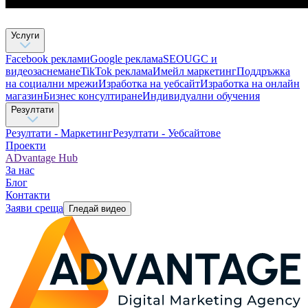
Услуги
Facebook реклами
Google реклама
SEO
UGC и
видеозаснемане
TikTok рекламa
Имейл маркетинг
Поддръжка
на социални мрежи
Изработка на уебсайт
Изработка на онлайн
магазин
Бизнес консултиране​
Индивидуални обучения
Резултати
Резултати - Маркетинг
Резултати - Уебсайтове
Проекти
ADvantage Hub
За нас
Блог
Контакти
Заяви среща
Гледай видео