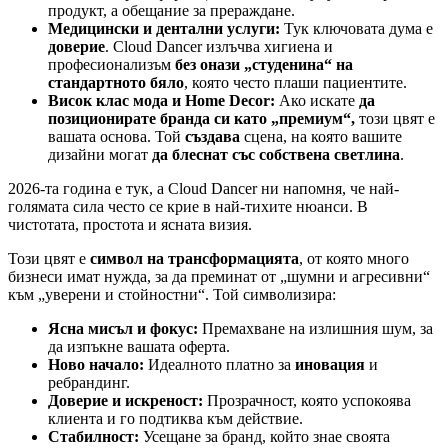
продукт, а обещание за прераждане.
Медицински и дентални услуги:
Тук ключовата дума е
доверие
. Cloud Dancer излъчва хигиена и
професионализъм
без онази „студенина“ на
стандартното бяло
, която често плаши пациентите.
Висок клас мода и Home Decor:
Ако искате
да
позиционирате бранда си като „премиум“,
този цвят е
вашата основа. Той
създава
сцена, на която вашите
дизайни могат
да блеснат със собствена светлина
.
2026-та година е тук, а Cloud Dancer ни напомня, че най-
голямата сила често се крие в най-тихите нюанси. В
чистотата, простота и ясната визия.
Този цвят е
символ на трансформацията
, от която много
бизнеси имат нужда, за да преминат от „шумни и агресивни“
към „уверени и стойностни“. Той символизира:
Ясна мисъл и фокус:
Премахване на излишния шум, за
да изпъкне вашата оферта.
Ново начало:
Идеалното платно за
иновация
и
ребрандинг.
Доверие и искреност:
Прозрачност, която успокоява
клиента и го подтиква към действие.
Стабилност:
Усещане за бранд, който знае своята