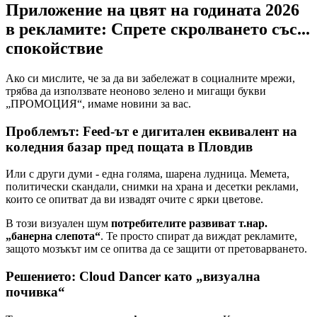
Приложение на цвят на годината 2026
в рекламите: Спрете скролването със...
спокойствие
Ако си мислите, че за да ви забележат в социалните мрежи,
трябва да използвате неоново зелено и мигащи букви
„ПРОМОЦИЯ“, имаме новини за вас.
Проблемът: Feed-ът е дигитален еквивалент на
коледния базар пред пощата в Пловдив
Или с други думи - една голяма, шарена лудница. Мемета,
политически скандали, снимки на храна и десетки реклами,
които се опитват да ви извадят очите с ярки цветове.
В този визуален шум
потребителите развиват т.нар.
„банерна слепота“
. Те просто спират да виждат рекламите,
защото мозъкът им се опитва да се защити от претоварването.
Решението: Cloud Dancer като „визуална
почивка“