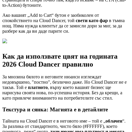
to-Action) бутоните.
Ако вашият „Add to Cart“ бутон е заобиколен от
спокойствието на Cloud Dancer, той
свети като фар
в тъмна
нощ. Няма нужда клиентът да се замисли дори за миг, за да
разбере как да ви даде парите си.
Как да използвате цвят на годината
2026 Cloud Dancer правилно
За мнозина бялото и неговите нюанси изглеждат
недовършено, "постно", безлично даже. Но Cloud Dancer не е
такъв. Той е
платното
, върху което вашият бизнес ще
нарисува своята нова, по-успешна история. Без да крещи, а
като привлече вниманието на потребителите със стил.
Текстура и сянка: Магията е в детайлите
Тайната на Cloud Dancer е в неговото име – той е „
облачен
“.
За разлика от стандартното, чисто бяло (#FFFFFF), което
понякога „реже“ окото,
този нюанс има плътност и мекота.