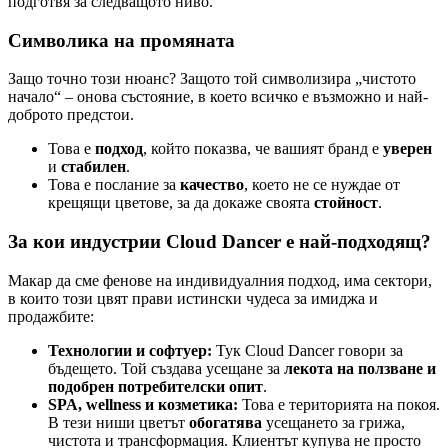
подготвя за следващото ниво.
Символика на промяната
Защо точно този нюанс? Защото той символизира „чистото
начало“ – онова състояние, в което всичко е възможно и най-
доброто предстои.
Това е
подход
, който показва, че вашият бранд е
уверен
и
стабилен
.
Това е послание за
качество
, което не се нуждае от
крещящи цветове, за да докаже своята
стойност
.
За кои индустрии Cloud Dancer е най-подходящ?
Макар да сме фенове на индивидуалния подход, има сектори,
в които този цвят прави истински чудеса за имиджа и
продажбите:
Технологии и софтуер:
Тук Cloud Dancer говори за
бъдещето. Той създава усещане за
лекота на ползване и
подобрен потребителски опит
.
SPA, wellness и козметика:
Това е територията на покоя.
В тези ниши цветът
обогатява
усещането за грижа,
чистота и трансформация. Клиентът купува не просто