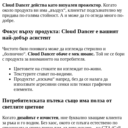
Cloud Dancer действа като визуален прожектор
. Когато
около продукта ви има „въздух“, клиентът подсъзнателно му
придава по-голяма стойност. А и може да го огледа много по-
добре.
Фокус върху продукта: Cloud Dancer е вашият
най-добър асистент
Чистото бяло понякога може да изглежда стерилно и
„болнично“.
Cloud Dancer обаче е мек нюанс.
Той не се бори
с продукта за вниманието на потребителя.
Цветовете на стоките ви изглеждат по-живи.
Текстурите стават по-видими.
Продуктът „изскача“ напред, без да се налага да
използвате агресивни сенки или тежки графични
елементи.
Потребителската пътека също има полза от
светлите цветове
Когато
дизайнът е изчистен
, ние буквално хващаме клиента
за ръка и го водим. Без хаос, окото се плъзга естествено по
страницата и спира точно там, където искаме – на CTA (Call-