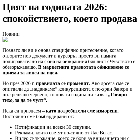
Цвят на годината 2026:
спокойствието, което продава
Новини
Познато ли ви е онова специфично притеснение, когато
отворите нов документ и курсорът просто ви намига
подигравателно на фона на безкрайния бял лист? Чувството е
обезоръжаващо.
В маркетинга празнотата обикновено се
приема за липса на идеи.
Но през 2026 г.
правилата се променят
. Ако досега сме се
опитвали да „надвикаме“ конкуренцията с по-ярки банери и
по-крещящо червено, то новата година ни казва:
„Говори
тихо, за да те чуят“.
Нека си признаем –
като потребители сме изморени
.
Постоянно сме бомбардирани от:
Нотификации на всеки 30 секунди.
Реклами, които светят по-силно от Лас Вегас.
Видеo съдържание, което се бори за вниманието ни с