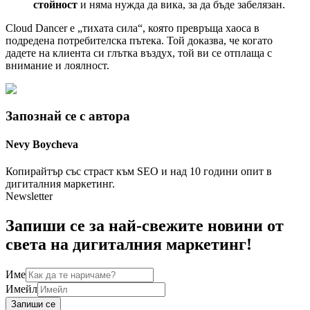
стойност
и няма нужда да вика, за да бъде забелязан.
Cloud Dancer е „тихата сила“, която превръща хаоса в
подредена потребителска пътека. Той доказва, че когато
дадете на клиента си глътка въздух, той ви се отплаща с
внимание и лоялност.
Запознай се с автора
Nevy
Boycheva
Копирайтър със страст към SEO и над 10 години опит в
дигиталния маркетинг.
Newsletter
Запиши се за най-свежите новини от
света на дигиталния маркетинг!
Име
Имейл
Запиши се