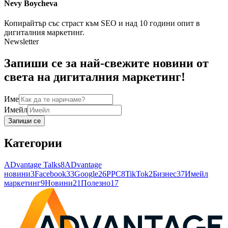
Nevy
Boycheva
Копирайтър със страст към SEO и над 10 години опит в
дигиталния маркетинг.
Newsletter
Запиши се за най-свежите новини от
света на дигиталния маркетинг!
Име
Имейл
Запиши се
Категории
ADvantage Talks
8
ADvantage
новини
3
Facebook
33
Google
26
PPC
8
TikTok
2
Бизнес
37
Имейл
маркетинг
9
Новини
21
Полезно
17