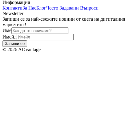
Информация
Контакти
За Нас
Блог
Често Задавани Въпроси
Newsletter
Запиши се за най-свежите новини от света на дигиталния
маркетинг!
Име
Имейл
Запиши се
©
2026
ADvantage