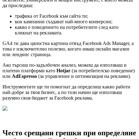
да проследиш:
трафика от Facebook към сайта ти;
кои кампании създават най-много конверсии;
какво е поведението на потребителите след като
кликнат на рекламата.
GA4 ти дава цялостна картина отвъд Facebook Ads Manager, а
това е изключително полезно, когато имаш онлайн магазин
или лендинг страница.
Ако търсиш по-задълбочен анализ, можеш да използваш и
платени платформи като
Hotjar
(за потребителско поведение)
или
AdEspresso
(за управление и оптимизация на реклами).
Инструментите ще ти помогнат да определиш какво работи
най-добре за твоя бизнес, а по този начин ще използваш
разумно своя бюджет за Facebook реклама.
Често срещани грешки при определяне