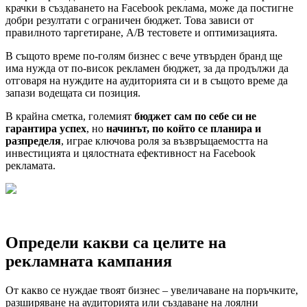
крачки в създаването на Facebook реклама, може да постигне
добри резултати с ограничен бюджет. Това зависи от
правилното таргетиране, A/B тестовете и оптимизацията.
В същото време по-голям бизнес с вече утвърден бранд ще
има нужда от по-висок рекламен бюджет, за да продължи да
отговаря на нуждите на аудиторията си и в същото време да
запази водещата си позиция.
В крайна сметка, големият
бюджет сам по себе си не
гарантира успех
, но
начинът, по който се планира и
разпределя
, играе ключова роля за възвръщаемостта на
инвестицията и цялостната ефективност на Facebook
рекламата.
Определи какви са целите на
рекламната кампания
От какво се нуждае твоят бизнес – увеличаване на поръчките,
разширяване на аудиторията или създаване на лоялни