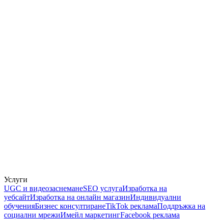
Услуги
UGC и видеозаснемане
SEO услуга
Изработка на
уебсайт
Изработка на онлайн магазин
Индивидуални
обучения
Бизнес консултиране
TikTok реклама
Поддръжка на
социални мрежи
Имейл маркетинг
Facebook реклама