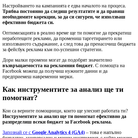
Настройването на кампанията е едва началото на процеса.
Трябва постоянно да следиш резултатите и да правиш
необходимите корекции, за да си сигурен, че използваш
ефективно бюджета си.
Оптимизацията в реално време ще ти помогне да прекратиш
неработещите реклами, да промениш таргетирането или
използваното съдържание, а след това да пренасочиш бюджета
за фейсбук реклама към по-успешни стратегии.
Дори малки промени могат да подобрят значително
възвръщаемостта на рекламния бюджет
. С помощта на
Facebook можеш да получиш нужните данни и да
предприемеш навременни мерки.
Как инструментите за анализ ще ти
помогнат?
Кои са верните помощници, които ще улеснят работата ти?
Инструментите за анализ ще ти помогнат ефективно да
разпределиш всеки бюджет за Facebook реклама.
Запознай се с
Google Analytics 4 (GA4)
– това е напълно
безплатен, универсален и мощен инструмент, с който можеш