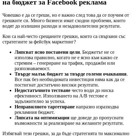
на бюджет за Facebook реклама
Човешко е да се греши, но е важно след това да се поучим от
грешките си. Много бизнеси имат сходни проблеми, които
водят до излишни разходи и незадоволителни резултати.
Кои са най-често срещаните грешки, които са свързани със
стратегиите за фейсбук маркетинг?
Липсват ясно поставени цели
. Бюджетът не се
използва правилно, когато не е ясно към какво се
стремим – генериране на трафик, продажби или
разпознаваемост.
Твърде малък бюджет за твърде големи очаквания
.
Все пак без необходимата инвестиция няма как да се
постигнат достатъчно високи резултати.
Недостатъчното тестване
често води до ниска
ефективност. Използването на A/B тестове е
задължително за успеха.
Неправилното таргетиране
напразно изразходва
рекламния бюджет.
Липсата на оптимизация
ще доведе до пропуснати
възможности за реализиране на желаните резултати.
Избягвай тези грешки, за да бъде стратегията ти максимално