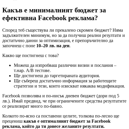
Какъв е минималният бюджет за
ефективна Facebook реклама?
Според теб съществува ли прекалено скромен бюджет? Няма
задължителен минимум, но за да получиш реални резултати и
достатъчно данни за оптимизация, е препоръчително да
започнеш с поне
10–20 лв. на ден
.
Какво ще постигнеш с това?
Можеш да изпробваш различни визии и послания –
т.нар. A/B тестове.
Ще достигнеш до таргетираната аудитория.
Ще събереш достатъчно информация за работещите
стратегии и тези, които изискват някаква модификация.
Facebook позволява и по-нисък дневен бюджет (дори под 5
лв.). Имай предвид, че при ограничените средства резултатите
се реализират много по-бавно.
Колкото по-ясно са поставени целите, толкова по-лесно ще
прецениш
какъв е оптималният бюджет за Facebook
реклама, който да ти донесе желаните резултати.