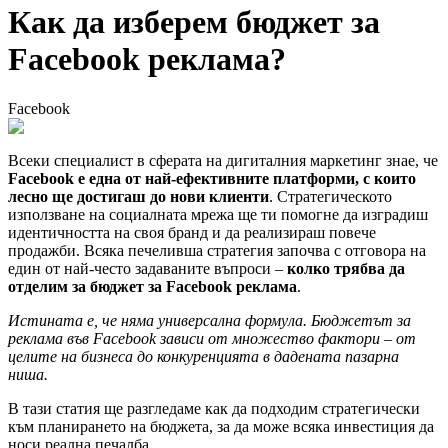
Как да изберем бюджет за
Facebook реклама?
Facebook
Всеки специалист в сферата на дигиталния маркетинг знае, че
Facebook е една от най-ефективните платформи, с които
лесно ще достигаш до нови клиенти
. Стратегическото
използване на социалната мрежа ще ти помогне да изградиш
идентичността на своя бранд и да реализираш повече
продажби. Всяка печеливша стратегия започва с отговора на
един от най-често задаваните въпроси –
колко трябва да
отделим за бюджет за Facebook реклама
.
Истината е, че няма универсална формула. Бюджетът за
реклама във Facebook зависи от множество фактори – от
целите на бизнеса до конкуренцията в дадената пазарна
ниша.
В тази статия ще разгледаме как да подходим стратегически
към планирането на бюджета, за да може всяка инвестиция да
носи реална печалба.