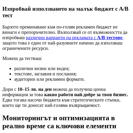
Изпробвай използването на малък бюджет с А/В
тест
Бързото преминаване към по-голям рекламен бюджет не
винаги е препоръчително. Възползвай се от възможността да
изпробваш
различни варианти на рекламата с
A/B тестове
,
защото това е един от най-разумните начини да използваш
ограничените ресурси.
Можеш да тестваш:
различни визии или видеа;
текстове, заглавия и послания;
аудитории или рекламни формати.
Дори с
10–15 лв. на ден
можеш да получиш ценна
информация за това
какво работи най-добре за твоя бизнес.
Едва тогава насочи бюджета към стратегическите стъпки,
които ще ти донесат най-голяма възвръщаемост.
Мониторингът и оптимизацията в
реално време са ключови елементи