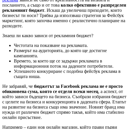
посланието, а също и от това
колко ефективно е разпределен
рекламният бюджет
. Искаш да увеличиш приходите, които
бизнесът ти носи? Трябва да използваш стратегия за Фейсбук
маркетинг, която започва именно с реалистично планиране на
разходите.
Знаеш ли какво зависи от рекламния бюджет?
Честотата на показване на рекламата.
Размерът на аудиторията, до която ще достигне
кампанията.
Времето, за което ще се задържи рекламата в
информационния поток на дадените потребители.
Успешното конкуриране с подобна фейсбук реклама в
същата ниша.
Не забравяй, че
бюджетът за Facebook реклама не е просто
обикновена сума, която се отделя всеки месец
, а аспект, от
който зависи бъдещето на бизнеса. Съобрази избрания бюджет
с целите на бизнеса и конкуренцията в дадената сфера. Етапът
на развитие на бизнеса също има значение. Новият бранд има
нужда от различен бюджет спрямо такъв, който има стабилно
онлайн присъствие.
Например – един нов онлайн магазин, който прави първи