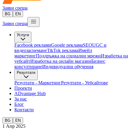
Заяви среща
BG
EN
Заяви среща
Услуги
Facebook реклами
Google реклама
SEO
UGC и
видеозаснемане
TikTok рекламa
Имейл
маркетинг
Поддръжка на социални мрежи
Изработка на
уебсайт
Изработка на онлайн магазин
Бизнес
консултиране​
Индивидуални обучения
Резултати
Резултати - Маркетинг
Резултати - Уебсайтове
Проекти
ADvantage Hub
За нас
Блог
Контакти
BG
EN
1 Апр 2025