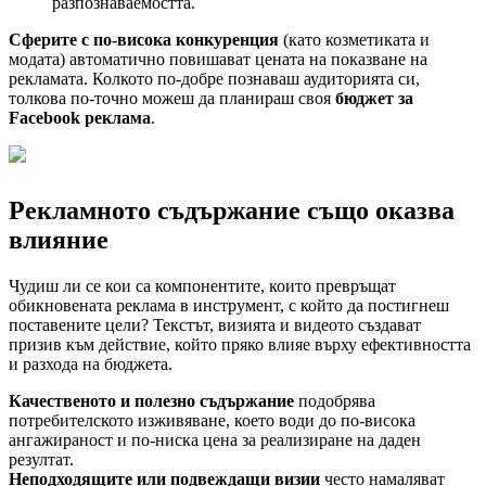
разпознаваемостта.
Сферите с по-висока конкуренция
(като козметиката и
модата) автоматично повишават цената на показване на
рекламата. Колкото по-добре познаваш аудиторията си,
толкова по-точно можеш да планираш своя
бюджет за
Facebook реклама
.
Рекламното съдържание също оказва
влияние
Чудиш ли се кои са компонентите, които превръщат
обикновената реклама в инструмент, с който да постигнеш
поставените цели? Текстът, визията и видеото създават
призив към действие, който пряко влияе върху ефективността
и разхода на бюджета.
Качественото и полезно съдържание
подобрява
потребителското изживяване, което води до по-висока
ангажираност и по-ниска цена за реализиране на даден
резултат.
Неподходящите или подвеждащи визии
често намаляват