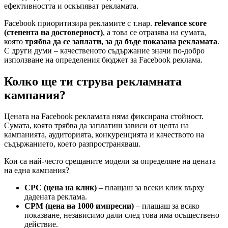
ефективността и оскъпяват рекламата.
Facebook приоритизира рекламите с т.нар.
relevance score
(степента на достоверност)
, а това се отразява на сумата,
която
трябва да се заплати, за да бъде показана рекламата
.
С други думи – качественото съдържание значи по-добро
използване на определения бюджет за Facebook реклама.
Колко ще ти струва рекламната
кампания?
Цената на Facebook рекламата няма фиксирана стойност.
Сумата, която трябва да заплатиш зависи от целта на
кампанията, аудиторията, конкуренцията и качеството на
съдържанието, което разпространяваш.
Кои са най-често срещаните модели за определяне на цената
на една кампания?
CPC (цена на клик)
– плащаш за всеки клик върху
дадената реклама.
CPM (цена на 1000 импресии)
– плащаш за всяко
показване, независимо дали след това има осъществено
действие.