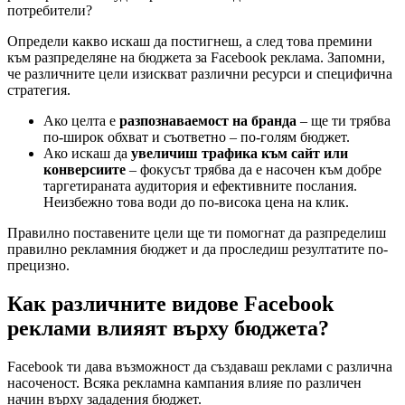
потребители?
Определи какво искаш да постигнеш, а след това премини
към разпределяне на бюджета за Facebook реклама. Запомни,
че различните цели изискват различни ресурси и специфична
стратегия.
Ако целта е
разпознаваемост на бранда
– ще ти трябва
по-широк обхват и съответно – по-голям бюджет.
Ако искаш да
увеличиш трафика към сайт или
конверсиите
– фокусът трябва да е насочен към добре
таргетираната аудитория и ефективните послания.
Неизбежно това води до по-висока цена на клик.
Правилно поставените цели ще ти помогнат да разпределиш
правилно рекламния бюджет и да проследиш резултатите по-
прецизно.
Как различните видове Facebook
реклами влияят върху бюджета?
Facebook ти дава възможност да създаваш реклами с различна
насоченост. Всяка рекламна кампания влияе по различен
начин върху зададения бюджет.