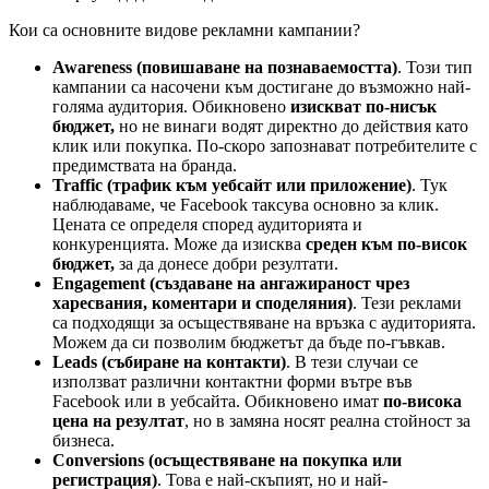
Кои са основните видове рекламни кампании?
Awareness (повишаване на познаваемостта)
. Този тип
кампании са насочени към достигане до възможно най-
голяма аудитория. Обикновено
изискват по-нисък
бюджет,
но не винаги водят директно до действия като
клик или покупка. По-скоро запознават потребителите с
предимствата на бранда.
Traffic (трафик към уебсайт или приложение)
. Тук
наблюдаваме, че Facebook таксува основно за клик.
Цената се определя според аудиторията и
конкуренцията. Може да изисква
среден към по-висок
бюджет,
за да донесе добри резултати.
Engagement (създаване на ангажираност чрез
харесвания, коментари и споделяния)
. Тези реклами
са подходящи за осъществяване на връзка с аудиторията.
Можем да си позволим бюджетът да бъде по-гъвкав.
Leads (събиране на контакти)
. В тези случаи се
използват различни контактни форми вътре във
Facebook или в уебсайта. Обикновено имат
по-висока
цена на резултат
, но в замяна носят реална стойност за
бизнеса.
Conversions (осъществяване на покупка или
регистрация)
. Това е най-скъпият, но и най-