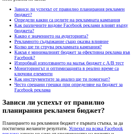
Зависи ли успехът от правилно планирания рекламен
бюджет?
Определи какви са целите на рекламната кампания
Как различните видове Facebook реклами влияят върху
бюджета?
Какво е значението на аудиторията?
Рекламното съдържание също оказва влияние
Колко ще ти струва рекламната кампания?
Какъв е минималният бюджет за ефективна реклама във
Facebook?
Изпробвай използването на малък бюджет с А/В тест
Мониторингът и оптимизацията в реално време са
ключови елементи
Как инструментите за анализ ще ти помогнат?
Често срещани грешки при определяне на бюджет за
Facebook реклама
Зависи ли успехът от правилно
планирания рекламен бюджет?
Планирането на рекламния бюджет е първата стъпка, за да
постигнеш желаните резултати.
Успехът на всяка Facebook
реклама
зависи не само от креативността на визията и