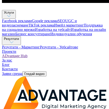
Услуги
Facebook реклами
Google реклама
SEO
UGC и
видеозаснемане
TikTok рекламa
Имейл маркетинг
Поддръжка
на социални мрежи
Изработка на уебсайт
Изработка на онлайн
магазин
Бизнес консултиране​
Индивидуални обучения
Резултати
Резултати - Маркетинг
Резултати - Уебсайтове
Проекти
ADvantage Hub
За нас
Блог
Контакти
Заяви среща
Гледай видео