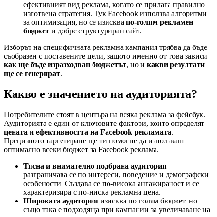
ефективният вид реклама, когато се прилага правилно
изготвена стратегия. Тук Facebook използва алгоритми
за оптимизация, но се изисква
по-голям рекламен
бюджет
и добре структуриран сайт.
Изборът на специфичната рекламна кампания трябва да бъде
съобразен с поставените цели, защото именно от това зависи
как ще бъде изразходван бюджетът
, но и
какви резултати
ще се генерират
.
Какво е значението на аудиторията?
Потребителите стоят в центъра на всяка реклама за фейсбук.
Аудиторията е един от ключовите фактори, които определят
цената и ефективността на Facebook рекламата
.
Прецизното таргетиране ще ти помогне да използваш
оптимално всеки бюджет за Facebook реклама.
Тясна и внимателно подбрана аудитория
–
разграничава се по интереси, поведение и демографски
особености. Създава се по-висока ангажираност и се
характеризира с по-ниска рекламна цена.
Широката аудитория
изисква по-голям бюджет, но
също така е подходяща при кампании за увеличаване на