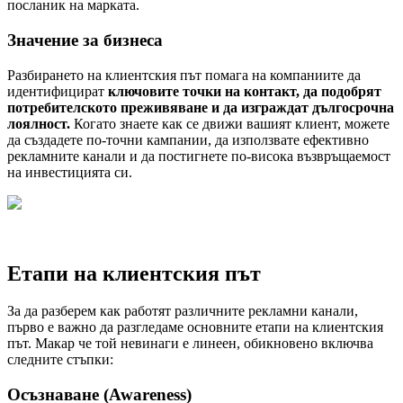
посланик на марката.
Значение за бизнеса
Разбирането на клиентския път помага на компаниите да
идентифицират
ключовите точки на контакт, да подобрят
потребителското преживяване и да изграждат дългосрочна
лоялност.
Когато знаете как се движи вашият клиент, можете
да създадете по-точни кампании, да използвате ефективно
рекламните канали и да постигнете по-висока възвръщаемост
на инвестицията си.
Етапи на клиентския път
За да разберем как работят различните рекламни канали,
първо е важно да разгледаме основните етапи на клиентския
път. Макар че той невинаги е линеен, обикновено включва
следните стъпки:
Осъзнаване (Awareness)