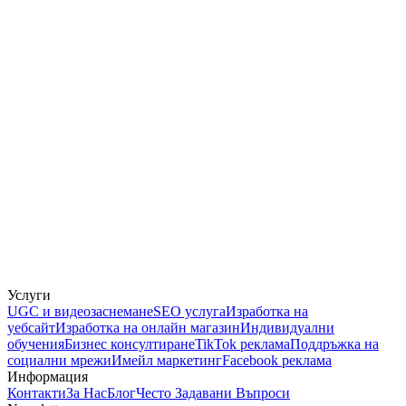
Услуги
UGC и видеозаснемане
SEO услуга
Изработка на
уебсайт
Изработка на онлайн магазин
Индивидуални
обучения
Бизнес консултиране
TikTok реклама
Поддръжка на
социални мрежи
Имейл маркетинг
Facebook реклама
Информация
Контакти
За Нас
Блог
Често Задавани Въпроси