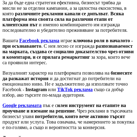
За да бъде една стратегия ефективна, бизнесът трябва да
мисли не за отделни кампании, а за цялостна екосистема, в
която
различните рекламни канали се допълват
.
Всяка
платформа има своята сила на различни етапи от
клиентския път
и именно комбинирането им изгражда
последователно и убедително преживяване за потребителя.
Вашата
Facebook реклама
играе
ключова роля в началото -
при осъзнаването
. С нея лесно се изгражда
разпознаваемост
на марката, създава се социално доказателство чрез отзиви
и коментари, и се прилага ремаркетинг
за хора, които вече
са проявили интерес.
Визуалният характер на платформата позволява на
бизнесите
да разкажат история
и да достигнат до потребители на
емоционално ниво. Не е задължително да използвате точно
Facebook -
Instagram
или
TikTok реклама
също са добър
избор, ако търсите по-млада аудитория.
Google рекламата
пък е с
илен инструмент на етапите на
проучване и вземане на решение
. Чрез реклами в търсачката
бизнесът улавя
потребители, които вече активно търсят
продукт или услуга. Това означава, че намерението за покупка
е по-голямо, а също и вероятността за конверсия.