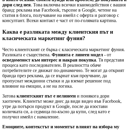
дори след нея
. Това включва всички взаимодействия с вашия
бранд: реклама във Facebook, търсене в Google, четене на
статия в блога, получаване на имейл с оферта и разговор с
консултант. Всеки контакт е част от по-голямата картина.
Каква е разликата между клиентския път и
класическата маркетинг фуния?
Често клиентският се бърка с класическата маркетинг фуния.
Разликата е съществена.
Фунията е линеен модел
- от
осведоменост към интерес и накрая покупка
. Тя представя
процеса като последователен. В реалността обаче
потребителите се движат по-динамично. Те могат да открият
бранда през реклама, да се върнат към проучване, да
пропуснат междинни стъпки и да вземат решение под
влияние на емоции, а не на логика.
Затова
клиентският път е нелинеен
и понякога дори
хаотичен. Клиентът може днес да види видео във Facebook,
утре да потърси продукт в Google, после да изостави
количката си, а седмица по-късно да купи, след като е
получил имейл с намаление.
Емоциите, контекстът и моментът влияят на избора му