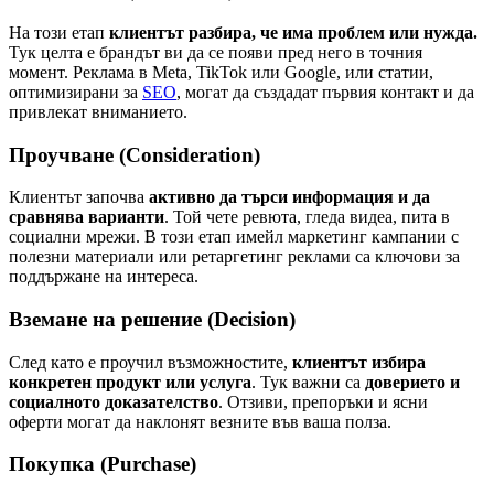
На този етап
клиентът разбира, че има проблем или нужда.
Тук целта е брандът ви да се появи пред него в точния
момент. Реклама в Meta, TikTok или Google, или статии,
оптимизирани за
SEO
, могат да създадат първия контакт и да
привлекат вниманието.
Проучване (Consideration)
Клиентът започва
активно да търси информация и да
сравнява варианти
. Той чете ревюта, гледа видеа, пита в
социални мрежи. В този етап имейл маркетинг кампании с
полезни материали или ретаргетинг реклами са ключови за
поддържане на интереса.
Вземане на решение (Decision)
След като е проучил възможностите,
клиентът избира
конкретен продукт или услуга
. Тук важни са
доверието и
социалното доказателство
. Отзиви, препоръки и ясни
оферти могат да наклонят везните във ваша полза.
Покупка (Purchase)