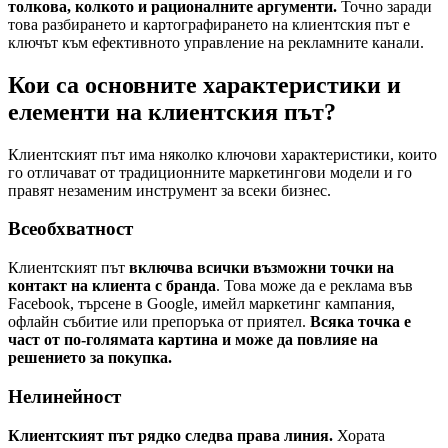
толкова, колкото и рационалните аргументи.
Точно заради
това разбирането и картографирането на клиентския път е
ключът към ефективното управление на рекламните канали.
Кои са основните характеристики и
елементи на клиентския път?
Клиентският път има няколко ключови характеристики, които
го отличават от традиционните маркетингови модели и го
правят незаменим инструмент за всеки бизнес.
Всеобхватност
Клиентският път
включва всички възможни точки на
контакт на клиента с бранда
. Това може да е реклама във
Facebook, търсене в Google, имейл маркетинг кампания,
офлайн събитие или препоръка от приятел.
Всяка точка е
част от по-голямата картина и може да повлияе на
решението за покупка.
Нелинейност
Клиентският път рядко следва права линия.
Хората