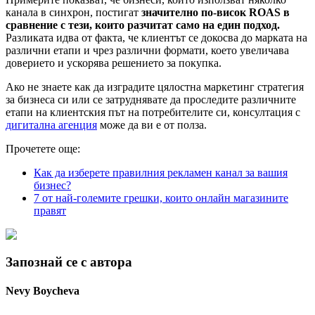
канала в синхрон, постигат
значително по-висок ROAS в
сравнение с тези, които разчитат само на един подход.
Разликата идва от факта, че клиентът се докосва до марката на
различни етапи и чрез различни формати, което увеличава
доверието и ускорява решението за покупка.
Ако не знаете как да изградите цялостна маркетинг стратегия
за бизнеса си или се затруднявате да проследите различните
етапи на клиентския път на потребителите си, консултация с
дигитална агенция
може да ви е от полза.
Прочетете още:
Как да изберете правилния рекламен канал за вашия
бизнес?
7 от най-големите грешки, които онлайн магазините
правят
Запознай се с автора
Nevy
Boycheva