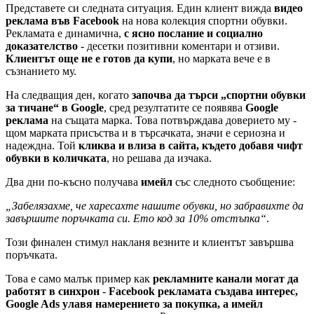
Представете си следната ситуация. Един клиент вижда
видео
реклама във Facebook
на нова колекция спортни обувки.
Рекламата е динамична,
с ясно послание и социално
доказателство
- десетки позитивни коментари и отзиви.
Клиентът още не е готов да купи
, но марката вече е в
съзнанието му.
На следващия ден, когато
започва да търси „спортни обувки
за тичане“ в Google
, сред резултатите се появява
Google
реклама
на същата марка. Това потвърждава доверието му -
щом марката присъства и в търсачката, значи е сериозна и
надеждна. Той
кликва и влиза в сайта, където добавя чифт
обувки в количката
, но решава да изчака.
Два дни по-късно получава
имейл
със следното съобщение:
„Забелязахме, че харесахте нашите обувки, но забравихте да
завършите поръчката си. Ето код за 10% отстъпка“
.
Този финален стимул накланя везните и клиентът завършва
поръчката.
Това е само малък пример как
рекламните канали могат да
работят в синхрон
-
Facebook рекламата създава интерес,
Google Ads улавя намерението за покупка, а имейл