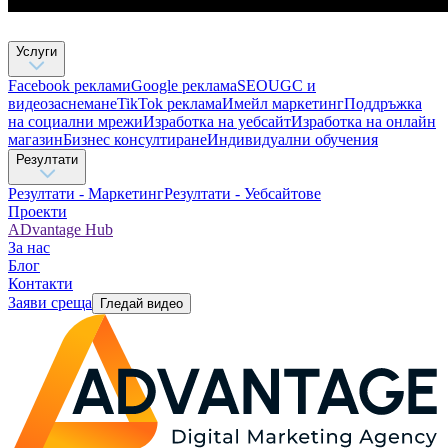
Услуги
Facebook реклами
Google реклама
SEO
UGC и
видеозаснемане
TikTok рекламa
Имейл маркетинг
Поддръжка
на социални мрежи
Изработка на уебсайт
Изработка на онлайн
магазин
Бизнес консултиране​
Индивидуални обучения
Резултати
Резултати - Маркетинг
Резултати - Уебсайтове
Проекти
ADvantage Hub
За нас
Блог
Контакти
Заяви среща
Гледай видео