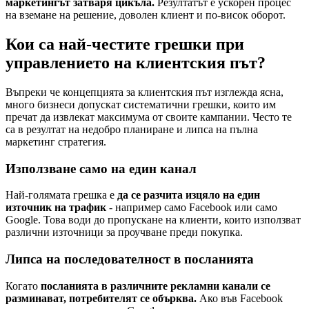
маркетингът затваря цикъла.
Резултатът е ускорен процес
на вземане на решение, доволен клиент и по-висок оборот.
Кои са най-честите грешки при
управлението на клиентския път?
Въпреки че концепцията за клиентския път изглежда ясна,
много бизнеси допускат систематични грешки, които им
пречат да извлекат максимума от своите кампании. Често те
са в резултат на недобро планиране и липса на пълна
маркетинг стратегия.
Използване само на един канал
Най-голямата грешка е
да се разчита изцяло на един
източник на трафик
- например само Facebook или само
Google. Това води до пропускане на клиенти, които използват
различни източници за проучване преди покупка.
Липса на последователност в посланията
Когато
посланията в различните рекламни канали се
разминават, потребителят се обърква.
Ако във Facebook