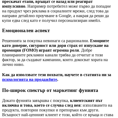
прескачат етапи, връщат се назад или реагират
импулсивно
. Например потребител може първо да попадне
на продукт чрез реклама в социалните мрежи, след това да
направи детайлно проучване в Google, а накрая да реши да
купи едва след като е получил персонализиран имейл.
Емоционален аспект
Pешенията за покупка невинаги са рационални.
Емоциите
като доверие, сигурност или дори страх от изпускане на
промоция (FOMO) играят огромна роля
. Добре
планираните рекламни канали трябва да отчитат и този
фактор, за да създават кампании, които докосват хората на
лично ниво.
Как да използвате тези похвати, научете в статията ни за
психологията на продажбите
.
По-широк спектър от маркетинг фунията
Докато фунията завършва с покупка,
клиентският път
включва и това, което се случва след нея
: използването на
продукта, повторни покупки и препоръки към други.
Всъщност най-ценният клиент е този, който се връща и става