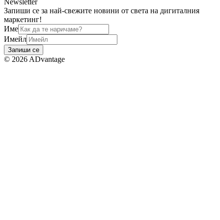
Newsletter
Запиши се за най-свежите новини от света на дигиталния
маркетинг!
Име
Имейл
Запиши се
©
2026
ADvantage