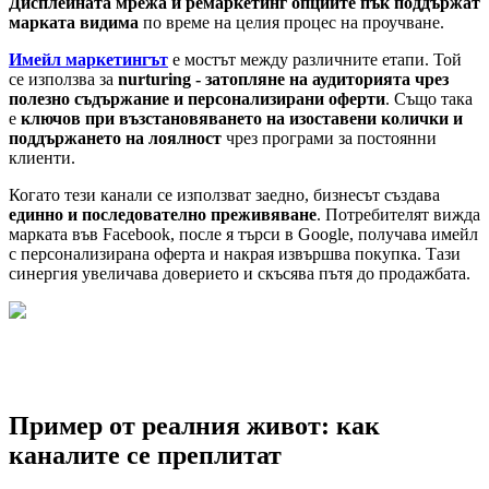
Дисплейната мрежа и ремаркетинг опциите пък поддържат
марката видима
по време на целия процес на проучване.
Имейл маркетингът
е мостът между различните етапи. Той
се използва за
nurturing - затопляне на аудиторията чрез
полезно съдържание и персонализирани оферти
. Също така
е
ключов при възстановяването на изоставени колички и
поддържането на лоялност
чрез програми за постоянни
клиенти.
Когато тези канали се използват заедно, бизнесът създава
единно и последователно преживяване
. Потребителят вижда
марката във Facebook, после я търси в Google, получава имейл
с персонализирана оферта и накрая извършва покупка. Тази
синергия увеличава доверието и скъсява пътя до продажбата.
Пример от реалния живот: как
каналите се преплитат