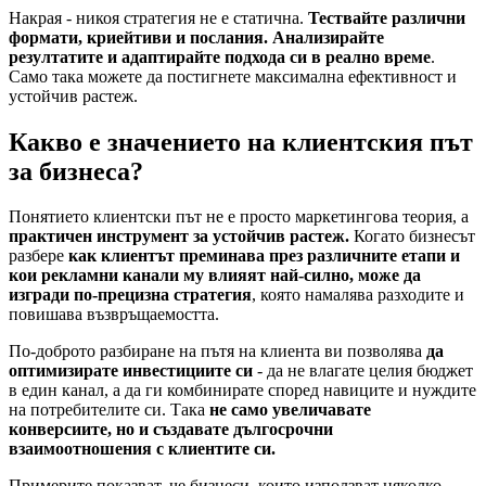
Накрая - никоя стратегия не е статична.
Тествайте различни
формати, криейтиви и послания. Анализирайте
резултатите и адаптирайте подхода си в реално време
.
Само така можете да постигнете максимална ефективност и
устойчив растеж.
Какво е значението на клиентския път
за бизнеса?
Понятието клиентски път не е просто маркетингова теория, а
практичен инструмент за устойчив растеж.
Когато бизнесът
разбере
как клиентът преминава през различните етапи и
кои рекламни канали му влияят най-силно, може да
изгради по-прецизна стратегия
, която намалява разходите и
повишава възвръщаемостта.
По-доброто разбиране на пътя на клиента ви позволява
да
оптимизирате инвестициите си
- да не влагате целия бюджет
в един канал, а да ги комбинирате според навиците и нуждите
на потребителите си. Така
не само увеличавате
конверсиите, но и създавате дългосрочни
взаимоотношения с клиентите си.
Примерите показват, че бизнеси, които използват няколко