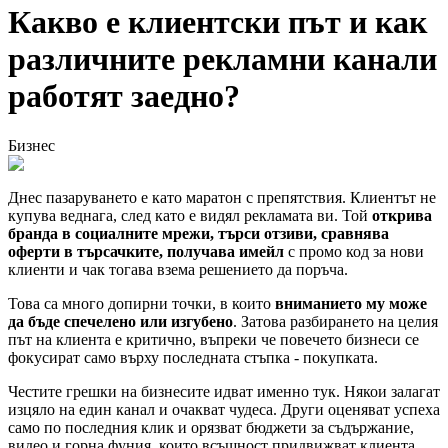
Какво е клиентски път и как
различните рекламни канали
работят заедно?
Бизнес
Днес пазаруването е като маратон с препятствия. Клиентът не
купува веднага, след като е видял рекламата ви. Той
открива
бранда в социалните мрежи, търси отзиви, сравнява
оферти в търсачките, получава имейл
с промо код за нови
клиенти и чак тогава взема решението да поръча.
Това са много допирни точки, в които
вниманието му може
да бъде спечелено или изгубено
. Затова разбирането на целия
път на клиента е критично, въпреки че повечето бизнеси се
фокусират само върху последната стъпка - покупката.
Честите грешки на бизнесите идват именно тук. Някои залагат
изцяло на един канал и очакват чудеса. Други оценяват успеха
само по последния клик и орязват бюджети за съдържание,
видео и горна фуния, които всъщност придвижват клиента