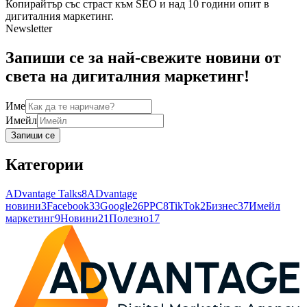
Копирайтър със страст към SEO и над 10 години опит в
дигиталния маркетинг.
Newsletter
Запиши се за най-свежите новини от
света на дигиталния маркетинг!
Име
Имейл
Запиши се
Категории
ADvantage Talks
8
ADvantage
новини
3
Facebook
33
Google
26
PPC
8
TikTok
2
Бизнес
37
Имейл
маркетинг
9
Новини
21
Полезно
17