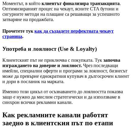
Моментът, в който
клиентът финализира транзакцията
.
Оптимизираният процес на чекаут, ясните CTA бутони и
сигурните методи на плащане са решаващи за успешното
затваряне на продажбата.
Прочетете тук
как да създадете перфектната чекаут
страница
.
Употреба и лоялност (Use & Loyalty)
Клиентският път не приключва с покупката. Тук
започва
изграждането на доверие и лоялност.
Чрез последващи
имейли, специални оферти и програми за лоялност, бизнесът
може да превърне еднократния купувач в дългосрочен клиент
и дори в посланик на марката.
Именно този цикъл от осъзнаването до лоялността показва
защо е нужно да мислим стратегически и да използваме в
синхрон всички рекламни канали.
Как рекламните канали работят
заедно в клиентския път по етапи