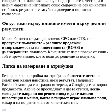
говорите за намаления, в Google подчертавате качество, а в
имейл маркетинг изпращате общо съдържание без конкретна
стойност, резултатът е загуба на доверие и по-ниски
конверсии.
Фокус само върху кликове вместо върху реални
резултати
Много бизнеси гледат единствено CPC или CTR, но
пропускат по-важното - реалните продажби,
възвръщаемостта на инвестицията (ROAS) и
дългосрочната лоялност.
Клиентският път е повече от клик -
той е преживяване, което води до решение за покупка.
Липса на измерване и атрибуция
Без правилна настройка на атрибуция
бизнесите често не
знаят кой канал наистина носи резултат.
Например
Facebook може да е изградил интереса, а Google да е затворил
продажбата. Ако не се проследяват и двете стъпки,
лесно
може да се направи погрешен извод и да се намали
инвестиция в канал, който всъщност играе ключова роля,
макар и на по-ранен етап от клиентския път.