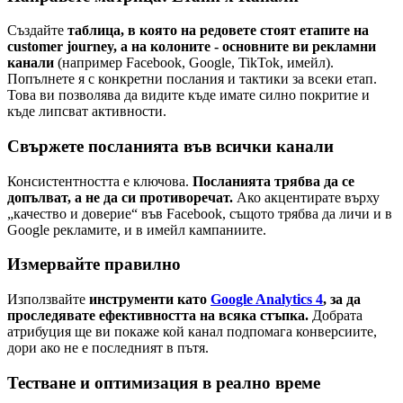
Създайте
таблица, в която на редовете стоят етапите на
customer journey, а на колоните - основните ви рекламни
канали
(например Facebook, Google, TikTok, имейл).
Попълнете я с конкретни послания и тактики за всеки етап.
Това ви позволява да видите къде имате силно покритие и
къде липсват активности.
Свържете посланията във всички канали
Консистентността е ключова.
Посланията трябва да се
допълват, а не да си противоречат.
Ако акцентирате върху
„качество и доверие“ във Facebook, същото трябва да личи и в
Google рекламите, и в имейл кампаниите.
Измервайте правилно
Използвайте
инструменти като
Google Analytics 4
, за да
проследявате ефективността на всяка стъпка.
Добрата
атрибуция ще ви покаже кой канал подпомага конверсиите,
дори ако не е последният в пътя.
Тестване и оптимизация в реално време