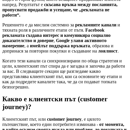
напред. Резултатът е
скъсана връзка между посланията,
пропуснати продажби и усещане, че „рекламата не
работи“.
Решението е да мислим системно за
рекламните канали
и
тяхната роля в различните етапи от пътя.
Facebook
рекламата създава интерес и комуникира социално
доказателство и доверие
,
Google улавя активното
намерение
, а
имейлът поддържа връзката
, образова и
допринася за повторни покупки и създаване на
лоялност
.
Когато тези канали са синхронизирани по обща стратегия и
цели, клиентският път спира да е загадка и започва да работи
за вас. В следващите секции ще разгледаме какво
представлява клиентският път, кои са основните му етапи и
как да подредите каналите така, че да си подават топката
безпогрешно.
Какво е клиентски път (customer
journey)?
Клиентският път, или
customer journey
, е цялото
пътешествие, което един потребител изминава -
от момента,
в който осъзнае своята нужда или проблем, до покупката и