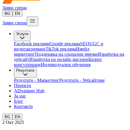
Заяви среща
BG
EN
Заяви среща
Услуги
Facebook реклами
Google реклама
SEO
UGC и
видеозаснемане
TikTok рекламa
Имейл
маркетинг
Поддръжка на социални мрежи
Изработка на
уебсайт
Изработка на онлайн магазин
Бизнес
консултиране​
Индивидуални обучения
Резултати
Резултати - Маркетинг
Резултати - Уебсайтове
Проекти
ADvantage Hub
За нас
Блог
Контакти
BG
EN
2 Окт 2025