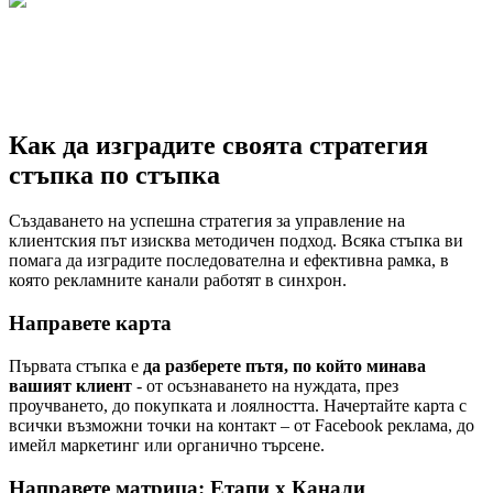
Как да изградите своята стратегия
стъпка по стъпка
Създаването на успешна стратегия за управление на
клиентския път изисква методичен подход. Всяка стъпка ви
помага да изградите последователна и ефективна рамка, в
която рекламните канали работят в синхрон.
Направете карта
Първата стъпка е
да разберете пътя, по който минава
вашият клиент
- от осъзнаването на нуждата, през
проучването, до покупката и лоялността. Начертайте карта с
всички възможни точки на контакт – от Facebook реклама, до
имейл маркетинг или органично търсене.
Направете матрица: Етапи х Канали