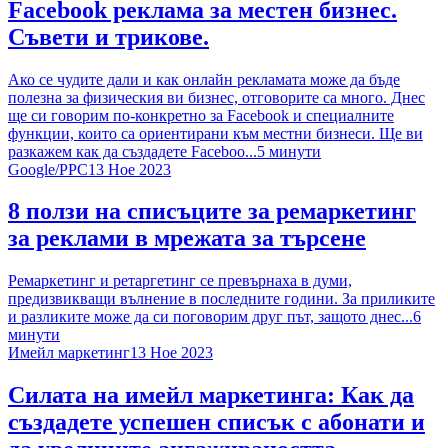
Facebook реклама за местен бизнес.
Съвети и трикове.
Ако се чудите дали и как онлайн рекламата може да бъде
полезна за физическия ви бизнес, отговорите са много. Днес
ще си говорим по-конкретно за Facebook и специалните
функции, които са ориентирани към местни бизнеси. Ще ви
разкажем как да създадете Faceboo...
5
минути
Google
/
PPC
13 Ное 2023
8 ползи на списъците за ремаркетинг
за реклами в мрежата за търсене
Ремаркетинг и ретаргетинг се превърнаха в думи,
предизвикващи вълнение в последните години. За приликите
и разликите може да си поговорим друг път, защото днес...
6
минути
Имейл маркетинг
13 Ное 2023
Силата на имейл маркетинга: Как да
създадете успешен списък с абонати и