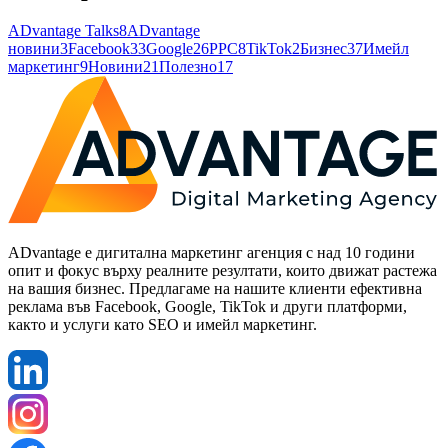
ADvantage Talks
8
ADvantage
новини
3
Facebook
33
Google
26
PPC
8
TikTok
2
Бизнес
37
Имейл
маркетинг
9
Новини
21
Полезно
17
ADvantage е дигитална маркетинг агенция с над 10 години
опит и фокус върху реалните резултати, които движат растежа
на вашия бизнес. Предлагаме на нашите клиенти ефективна
реклама във Facebook, Google, TikTok и други платформи,
както и услуги като SEO и имейл маркетинг.