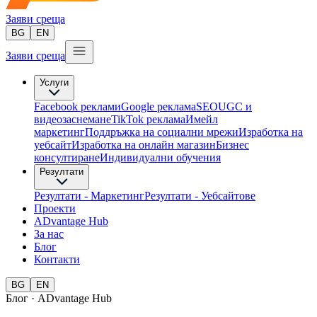
Заяви среща
BG
EN
Заяви среща
Услуги
Facebook реклами
Google реклама
SEO
UGC и
видеозаснемане
TikTok рекламa
Имейл
маркетинг
Поддръжка на социални мрежи
Изработка на
уебсайт
Изработка на онлайн магазин
Бизнес
консултиране​
Индивидуални обучения
Резултати
Резултати - Маркетинг
Резултати - Уебсайтове
Проекти
ADvantage Hub
За нас
Блог
Контакти
BG
EN
Блог · ADvantage Hub