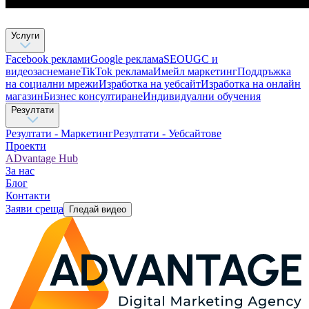
Услуги
Facebook реклами
Google реклама
SEO
UGC и
видеозаснемане
TikTok рекламa
Имейл маркетинг
Поддръжка
на социални мрежи
Изработка на уебсайт
Изработка на онлайн
магазин
Бизнес консултиране​
Индивидуални обучения
Резултати
Резултати - Маркетинг
Резултати - Уебсайтове
Проекти
ADvantage Hub
За нас
Блог
Контакти
Заяви среща
Гледай видео