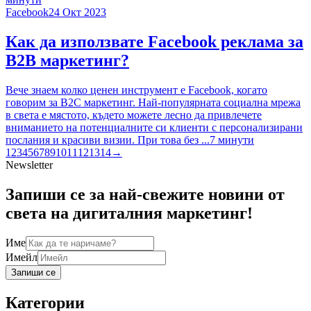
Facebook
24 Окт 2023
Как да използвате Facebook рекламa за
B2B маркетинг?
Вече знаем колко ценен инструмент е Facebook, когато
говорим за B2C маркетинг. Най-популярната социална мрежа
в света е мястото, където можете лесно да привлечете
вниманието на потенциалните си клиенти с персонализирани
послания и красиви визии. При това без ...
7
минути
1
2
3
4
5
6
7
8
9
10
11
12
13
14
→
Newsletter
Запиши се за най-свежите новини от
света на дигиталния маркетинг!
Име
Имейл
Запиши се
Категории