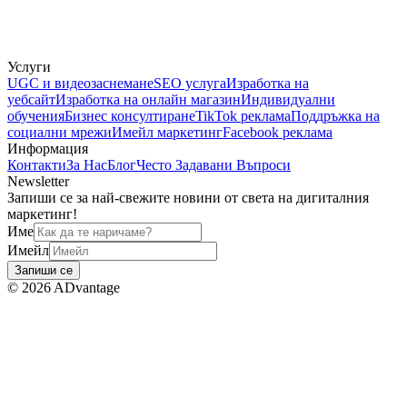
Услуги
UGC и видеозаснемане
SEO услуга
Изработка на
уебсайт
Изработка на онлайн магазин
Индивидуални
обучения
Бизнес консултиране
TikTok реклама
Поддръжка на
социални мрежи
Имейл маркетинг
Facebook реклама
Информация
Контакти
За Нас
Блог
Често Задавани Въпроси
Newsletter
Запиши се за най-свежите новини от света на дигиталния
маркетинг!
Име
Имейл
Запиши се
©
2026
ADvantage