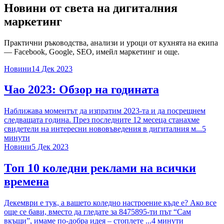
Новини от света на
дигиталния
маркетинг
Практични ръководства, анализи и уроци от кухнята на екипа
— Facebook, Google, SEO, имейл маркетинг и още.
Новини
14 Дек 2023
Чао 2023: Обзор на годината
Наближава моментът да изпратим 2023-та и да посрещнем
следващата година. През последните 12 месеца станахме
свидетели на интересни нововъведения в дигиталния м...
5
минути
Новини
5 Дек 2023
Топ 10 коледни реклами на всички
времена
Декември е тук, а вашето коледно настроение къде е? Ако все
още се бави, вместо да гледате за 8475895-ти път “Сам
вкъщи”, имаме по-добра идея – стоплете ...
4
минути