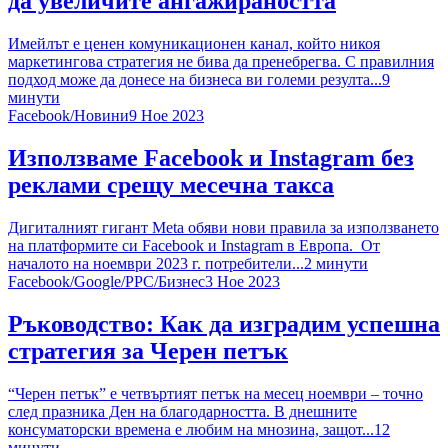
да увеличите ангажираността
Имейлът е ценен комуникационен канал, който никоя
маркетингова стратегия не бива да пренебрегва. С правилния
подход може да донесе на бизнеса ви големи резулта...
9
минути
Facebook
/
Новини
9 Ное 2023
Използваме Facebook и Instagram без
реклами срещу месечна такса
Дигиталният гигант Meta обяви нови правила за използването
на платформите си Facebook и Instagram в Европа. От
началото на ноември 2023 г. потребители...
2
минути
Facebook
/
Google
/
PPC
/
Бизнес
3 Ное 2023
Ръководство: Как да изградим успешна
стратегия за Черен петък
“Черен петък” е четвъртият петък на месец ноември – точно
след празника Ден на благодарността. В днешните
консуматорски времена е любим на мнозина, защот...
12
минути