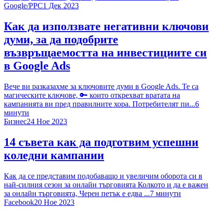
Google
/
PPC
1 Дек 2023
Как да използвате негативни ключови
думи, за да подобрите
възвръщаемостта на инвестициите си
в Google Ads
Вече ви разказахме за ключовите думи в Google Ads. Те са
магическите ключове, 🔑 които открехват вратата на
кампанията ви пред правилните хора. Потребителят пи...
6
минути
Бизнес
24 Ное 2023
14 съвета как да подготвим успешни
коледни кампании
Как да се представим подобаващо и увеличим оборота си в
най-силния сезон за онлайн търговията Колкото и да е важен
за онлайн търговията, Черен петък е едва ...
7
минути
Facebook
20 Ное 2023